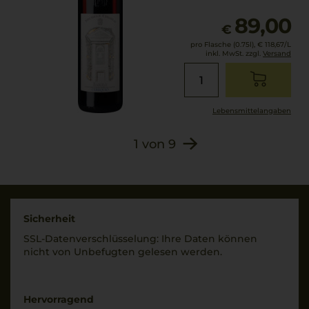
89,00
€
pro Flasche (0.75l),
€ 118,67
/L
inkl. MwSt. zzgl.
Versand
Lebensmittel­angaben
1
von
9
Sicherheit
SSL-Daten­verschlüs­selung: Ihre Daten können
nicht von Unbe­fugten gelesen werden.
Hervorragend