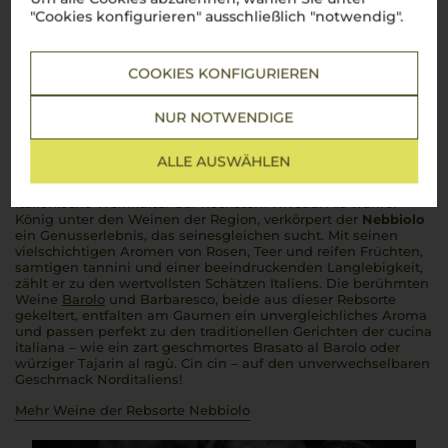
"Cookies konfigurieren" ausschließlich "notwendig".
COOKIES KONFIGURIEREN
Über die Rebsorte
Nebbiolo
NUR NOTWENDIGE
Der König der Piemonteser Weine
ALLE AUSWÄHLEN
Nebbiolo
– die edle Rebsorte des
Piemont
steht für
italienische Weinkultur auf höchstem Niveau. Als wahrer
König unter den Weinen der Region, verkörpert der
Nebbiolo
ein Genusserlebnis, das seinesgleichen sucht. Mit seinen
vielschichtigen Aromen von Rosen, Teer und reifen Früchten,
samtigen
tannini
und einer beeindruckenden Langlebigkeit,
zählt er zu den wertvollsten Schätzen Italiens. Die berühmten
Weine
Barolo
und Barbaresco, beide aus dieser Rebsorte
gekeltert, entfalten am Gaumen ein unvergleichliches Aroma
und passen perfekt zu den traditionellen Gerichten der
cucina
italiana
– wie ein zart geschmortes
Brasato al Barolo
oder
würziger
Tajarin al ragù
.
Cin cin
– auf den unverwechselbaren
Geschmack Norditaliens!
Mehr Weine der Rebsorte Nebbiolo