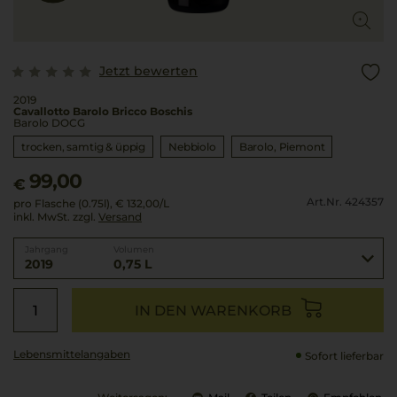
Jetzt bewerten
2019
Cavallotto Barolo Bricco Boschis
Barolo DOCG
trocken, samtig & üppig
Nebbiolo
Barolo
Piemont
99,00
€
Art.Nr. 424357
pro Flasche (0.75l),
€ 132,00
/L
inkl. MwSt. zzgl.
Versand
Jahrgang
Volumen
2019
0,75 L
IN DEN WARENKORB
Lebensmittel­angaben
Sofort lieferbar