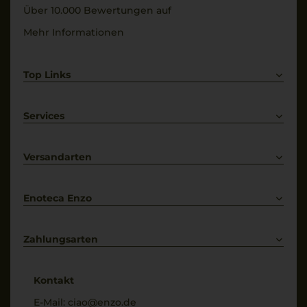
Über 10.000 Bewertungen auf
Mehr Informationen
Top Links
Rotwein
Weißwein
Services
Prosecco
Lieferkonditionen
Primitivo
Kontakt
Versandarten
Bestellung widerrufen
Enoteca Enzo
Über uns
Bewertungs-Richtlinien
Zahlungsarten
* Preisangaben inkl. gesetzl. MwSt. und zzgl. Service- & Versandkosten
Kontakt
E-Mail:
ciao@enzo.de