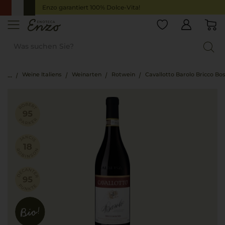
Enzo garantiert 100% Dolce-Vita!
Weine Italiens
Weinarten
Rotwein
Cavallotto Barolo Bricco Bo