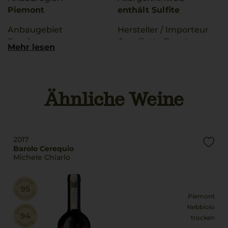
Piemont
enthält Sulfite
Anbaugebiet
Hersteller / Importeur
Barolo
Cavallotto Tenuta
Mehr lesen
Bricco Boschis, 12060
g.U./ g.g.A
Castigloine Falletto,
Barolo
Italia
Ähnliche Weine
Rebsorten
Land
100% Nebbiolo
Italien
Bio Kennzeichnung
Füllmenge
Händler
2017
0,75 L
DE-ÖKO-006
Barolo Cerequio
Michele Chiarlo
Geschmack
Bio Kennzeichnung
trocken
Produkt
IT-BIO-015
Piemont
Nebbiolo
trocken