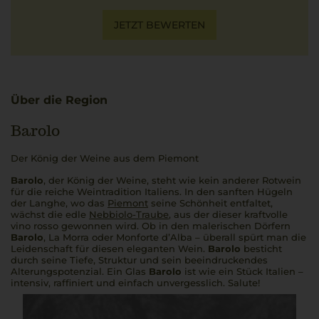
JETZT BEWERTEN
Über die Region
Barolo
Der König der Weine aus dem Piemont
Barolo
, der König der Weine, steht wie kein anderer Rotwein
für die reiche Weintradition Italiens. In den sanften Hügeln
der Langhe, wo das
Piemont
seine Schönheit entfaltet,
wächst die edle
Nebbiolo-Traube
, aus der dieser kraftvolle
vino rosso
gewonnen wird. Ob in den malerischen Dörfern
Barolo
, La Morra oder Monforte d’Alba – überall spürt man die
Leidenschaft für diesen eleganten Wein.
Barolo
besticht
durch seine Tiefe, Struktur und sein beeindruckendes
Alterungspotenzial. Ein Glas
Barolo
ist wie ein Stück Italien –
intensiv, raffiniert und einfach unvergesslich.
Salute!