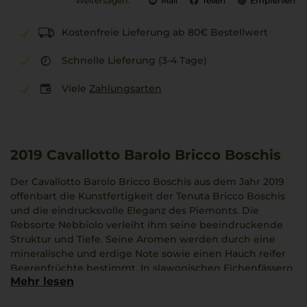
Weitersagen:
Mail
Teilen
Empfehlen
Kostenfreie Lieferung ab 80€ Bestellwert
Schnelle Lieferung (3-4 Tage)
Viele
Zahlungsarten
2019
Cavallotto Barolo Bricco Boschis
Der Cavallotto Barolo Bricco Boschis aus dem Jahr 2019
offenbart die Kunstfertigkeit der Tenuta Bricco Boschis
und die eindrucksvolle Eleganz des Piemonts. Die
Rebsorte Nebbiolo verleiht ihm seine beeindruckende
Struktur und Tiefe. Seine Aromen werden durch eine
mineralische und erdige Note sowie einen Hauch reifer
Beerenfrüchte bestimmt. In slawonischen Eichenfässern
Mehr lesen
gereift, bringt dieser Wein die Einflüsse des Terrains von
Castiglione Falletto zum Ausdruck. Er passt wunderbar zu