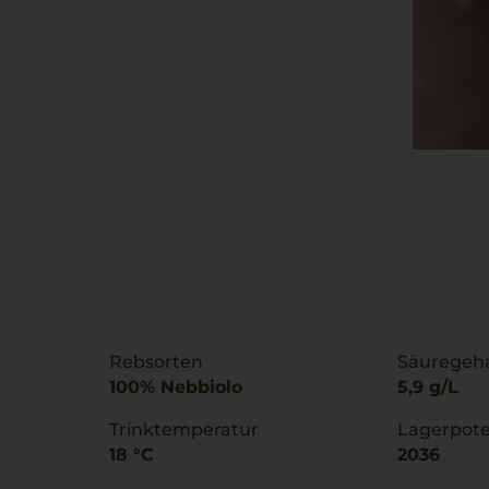
Rebsorten
Säuregeha
100% Nebbiolo
5,9 g/L
Trinktemperatur
Lagerpote
18 °C
2036