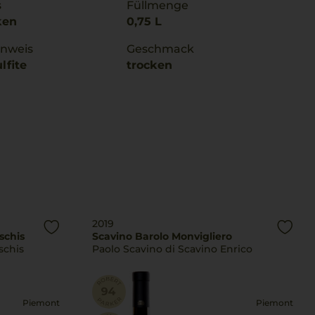
s
Füllmenge
ken
0,75 L
inweis
Geschmack
lfite
trocken
2019
schis
Scavino Barolo Monvigliero
schis
Paolo Scavino di Scavino Enrico
Piemont
Piemont