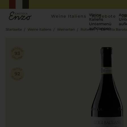
Weine
Ang
Weine Italiens
Angebote
W
Italiens
Unt
Untermenü
auf
aufklappen
Startseite
Weine Italiens
Weinarten
Rotwein
Cerretta Barolo