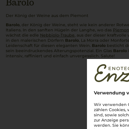
Barolo
Der König der Weine aus dem Piemont
Barolo
, der König der Weine, steht wie kein anderer Rotwe
Italiens. In den sanften Hügeln der Langhe, wo das
Piemon
wächst die edle
Nebbiolo-Traube
, aus der dieser kraftvolle
in den malerischen Dörfern
Barolo
, La Morra oder Monforte
Leidenschaft für diesen eleganten Wein.
Barolo
besticht du
sein beeindruckendes Alterungspotenzial. Ein Glas
Barolo
i
intensiv, raffiniert und einfach unvergesslich.
Salute!
Verwendung v
Wir verwenden C
zählen Cookies,
sind, sowie solc
zur Anzeige pers
werden. Sie könn