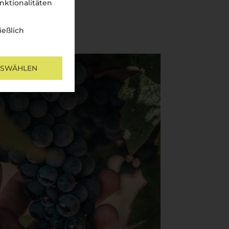
nktionalitäten
ießlich
USWÄHLEN