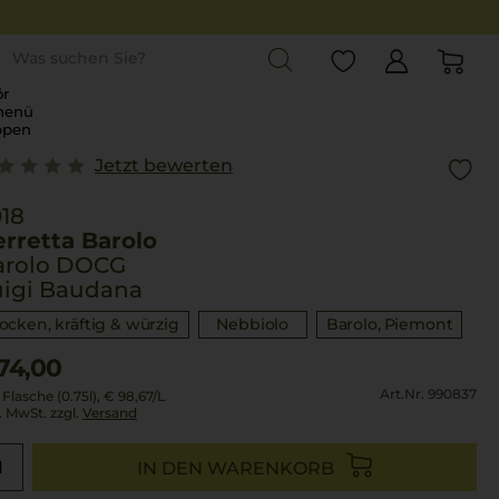
st
r
menü
ppen
Jetzt bewerten
18
rretta Barolo
arolo DOCG
uigi Baudana
rocken, kräftig & würzig
Nebbiolo
Barolo
Piemont
74,00
Art.Nr. 990837
 Flasche (0.75l),
€ 98,67
/L
l. MwSt. zzgl.
Versand
IN DEN WARENKORB