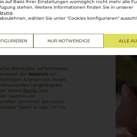
ss auf Basis Ihrer Einstellungen womöglich nicht mehr alle Fu
rfügung stehen. Weitere Informationen finden Sie in unserer
lärung
.
abzulehnen, wählen Sie unter "Cookies konfigurieren" ausschl
FIGURIEREN
NUR NOTWENDIGE
ALLE A
nische Weinkultur auf höchstem
erkörpert der
Nebbiolo
ein
lschichtigen Aromen von Rosen,
ndruckenden Langlebigkeit,
hmten Weine
Barolo
und
en am Gaumen ein
ionellen Gerichten der
cucina
ürziger
Tajarin al ragù
.
Cin cin