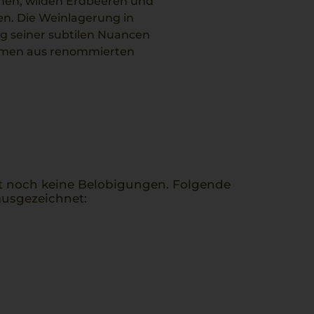
schen, wilden Erdbeeren und
en. Die Weinlagerung in
ng seiner subtilen Nuancen
ammen aus renommierten
in seine elegante Struktur
t noch keine Belobigungen. Folgende
usgezeichnet: