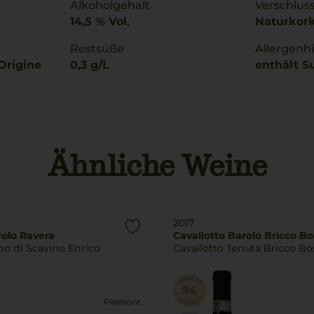
Alkoholgehalt
Verschlus
14,5 % Vol.
Naturkor
Restsüße
Allergenh
Origine
0,3 g/L
enthält Su
Ähnliche Weine
2017
rolo Ravera
Cavallotto Barolo Bricco Bo
no di Scavino Enrico
Cavallotto Tenuta Bricco Bo
Piemont