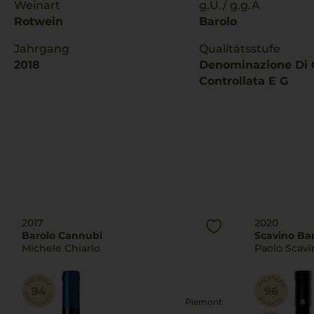
Weinart
g.U./ g.g.A
Rotwein
Barolo
Jahrgang
Qualitätsstufe
2018
Denominazione Di 
Controllata E G
2017
2020
Barolo Cannubi
Scavino Ba
Michele Chiarlo
Paolo Scavi
Piemont