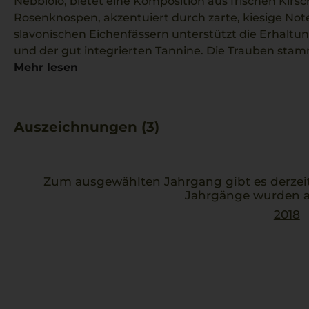
Nebbiolo, bietet eine Komposition aus frischen Kir
Rosenknospen, akzentuiert durch zarte, kiesige Not
slavonischen Eichenfässern unterstützt die Erhaltu
und der gut integrierten Tannine. Die Trauben st
Lagen wie Fossati und Coste de Vergne, was dem We
Mehr lesen
verleiht. Perfekt harmoniert er mit Osso Buco.
Auszeichnungen (3)
Zum ausgewählten Jahrgang gibt es derzei
Jahrgänge wurden a
2018