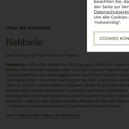
beachten Sie, da
der Seite zur Ve
Datenschutzerk
Um alle Cookies 
"notwendig".
Über die Rebsorte
COOKIES KON
Nebbiolo
Der König der Piemonteser Weine
Nebbiolo
– die edle Rebsorte des
Piemont
steht für italie
Niveau. Als wahrer König unter den Weinen der Region, v
Genusserlebnis, das seinesgleichen sucht. Mit seinen vie
Teer und reifen Früchten, samtigen
tannini
und einer beei
zählt er zu den wertvollsten Schätzen Italiens. Die berü
Barbaresco, beide aus dieser Rebsorte gekeltert, entfalt
unvergleichliches Aroma und passen perfekt zu den tradit
italiana
– wie ein zart geschmortes
Brasato al Barolo
oder w
– auf den unverwechselbaren Geschmack Norditaliens!
Mehr Weine der Rebsorte Nebbiolo