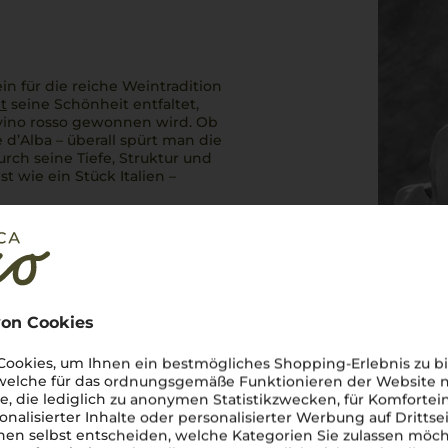
in für die reiche Weintradition
t
seine Schönheit entfaltet,
vino rosso
gewonnen wird. Ob
 d’Alba – überall spürt man die
rch seine Tiefe, Struktur und
st wie ein Stück Italien –
on Cookies
ookies, um Ihnen ein bestmögliches Shopping-Erlebnis zu bi
 welche für das ordnungsgemäße Funktionieren der Website
he, die lediglich zu anonymen Statistikzwecken, für Komfortei
onalisierter Inhalte oder personalisierter Werbung auf Drittse
en selbst entscheiden, welche Kategorien Sie zulassen möch