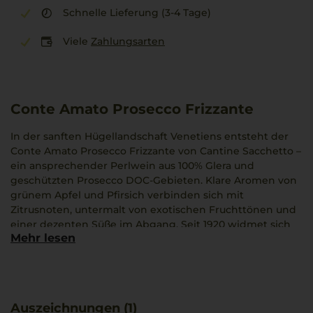
Schnelle Lieferung (3-4 Tage)
Viele
Zahlungsarten
Conte Amato Prosecco Frizzante
In der sanften Hügellandschaft Venetiens entsteht der
Conte Amato Prosecco Frizzante von Cantine Sacchetto –
ein ansprechender Perlwein aus 100% Glera und
geschützten Prosecco DOC-Gebieten. Klare Aromen von
grünem Apfel und Pfirsich verbinden sich mit
Zitrusnoten, untermalt von exotischen Fruchttönen und
einer dezenten Süße im Abgang. Seit 1920 widmet sich
Mehr lesen
Sacchetto mit großer Hingabe der Weinherstellung, was
durch ihre Zertifizierung mit Equalitas nachhaltiger
Qualität Ausdruck findet. Diese frische Leichtigkeit
harmoniert wunderbar mit einem sommerlichen
Caprese-Salat.
Auszeichnungen (1)