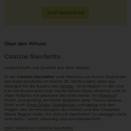
JETZT BEWERTEN
Über den Winzer
Cantine Sacchetto
Leidenschaft und Qualität aus dem Veneto
In der
Cantine Sacchetto
wird Weinbau zur Kunst. Gegründet
von Sisto Sacchetto im frühen 20. Jahrhundert, steht das
Weingut für die Essenz des
Veneto
– eine Region, in der
vino
e la vita buona
eins sind. Heute führen Paolo, Beatrice und ihr
Vater Filiberto mit
passione
das Erbe weiter. Ihr
Prosecco
?
Frisch und spritzig, ein fester Begleiter jeder
Tavola italiana
.
Doch auch
Pinot Grigio
,
Chardonnay
und
Merlot
aus den
Hügeln des Veneto spiegeln die Vielfalt und den Charakter
dieser Region wider. Ein Schluck Sacchetto?
Un assaggio della
vera Italia
– leicht, lebendig und unwiderstehlich.
Mehr Weine von Cantine Sacchetto