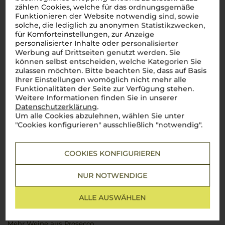
zählen Cookies, welche für das ordnungsgemäße
Funktionieren der Website notwendig sind, sowie
solche, die lediglich zu anonymen Statistikzwecken,
für Komforteinstellungen, zur Anzeige
1
von
2
personalisierter Inhalte oder personalisierter
Werbung auf Drittseiten genutzt werden. Sie
können selbst entscheiden, welche Kategorien Sie
Über die Region
zulassen möchten. Bitte beachten Sie, dass auf Basis
Ihrer Einstellungen womöglich nicht mehr alle
Prosecco
Funktionalitäten der Seite zur Verfügung stehen.
Weitere Informationen finden Sie in unserer
Der beliebte Schaumwein aus Italien – Erfrischend, fruchtig,
Datenschutzerklärung
.
unwiderstehlich
Um alle Cookies abzulehnen, wählen Sie unter
"Cookies konfigurieren" ausschließlich "notwendig".
Prosecco
ist der weltweit beliebte Schaumwein aus Italien,
der durch seine erfrischende Leichtigkeit, feine Perlage und
fruchtigen Aromen begeistert. Hergestellt in den Regionen
Venetien und Friaul-Julisch Venetien, steht
Prosecco
für
COOKIES KONFIGURIEREN
unbeschwerten Genuss und italienische Lebensfreude. Ob als
Aperitif, Begleiter zu Mahlzeiten oder zum Feiern besonderer
NUR NOTWENDIGE
Momente –
Prosecco
ist vielseitig einsetzbar und ideal für
jeden Anlass. Mit seiner Herkunft in den malerischen Hügeln
von Conegliano und Valdobbiadene, wo die Glera-Traube auf
ALLE AUSWÄHLEN
den besten Weinbergen gedeiht, verkörpert
Prosecco
die
Essenz italienischer Schaumweinkultur.
Mehr Weine aus Prosecco