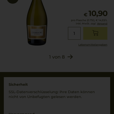
(Säureregulator),
2028
Metaweinsäure
10,90
(Konservierungsmittel),
€
Verschluss
KALIUMMETABISULFIT
Presskorken
pro Flasche (0.75l),
€ 14,53
/L
(Konservierungsmittel),
inkl. MwSt. zzgl.
Versand
N2 (in kontrollierter
Allergenhinweis
Atmosphäre abgefüllt).
enthält Sulfite
Lebensmittel­angaben
Hersteller / Importeur
Vertrieb durch
1
von
8
Hanseatisches Wein-
und Sekt- Kontor
Hawesko GmbH, DE-
22763 Hamburg;
Imbottigliato da:
Sicherheit
IT/PD/560
SSL-Daten­verschlüs­selung: Ihre Daten können
nicht von Unbe­fugten gelesen werden.