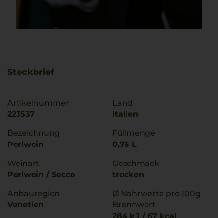
Steckbrief
Artikelnummer
Land
223537
Italien
Bezeichnung
Füllmenge
Perlwein
0,75 L
Weinart
Geschmack
Perlwein / Secco
trocken
Anbauregion
Ø Nährwerte pro 100g
Venetien
Brennwert
284 kJ / 67 kcal