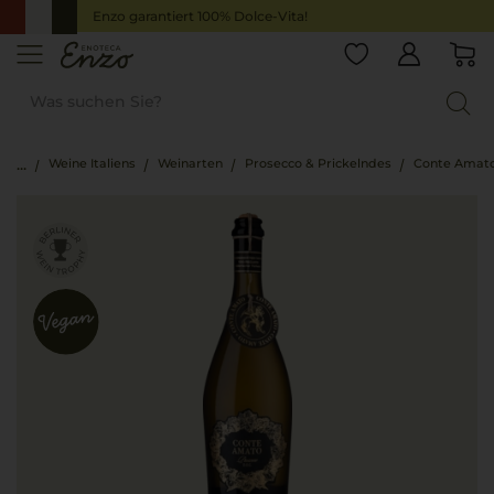
Enzo garantiert 100% Dolce-Vita!
Weine Italiens
Weinarten
Prosecco & Prickelndes
Conte Amato