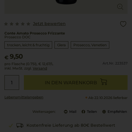
Jetzt bewerten
Conte Amato Prosecco Frizzante
Prosecco DOC
trocken, leicht & fruchtig
Glera
Prosecco
Venetien
9,50
€
Art.Nr. 223537
pro Flasche (0.75l),
€ 12,67
/L
inkl. MwSt. zzgl.
Versand
IN DEN WARENKORB
Lebensmittel­angaben
Ab 22.10.2026 lieferbar
Weitersagen:
Mail
Teilen
Empfehlen
Kostenfreie Lieferung ab 80€ Bestellwert