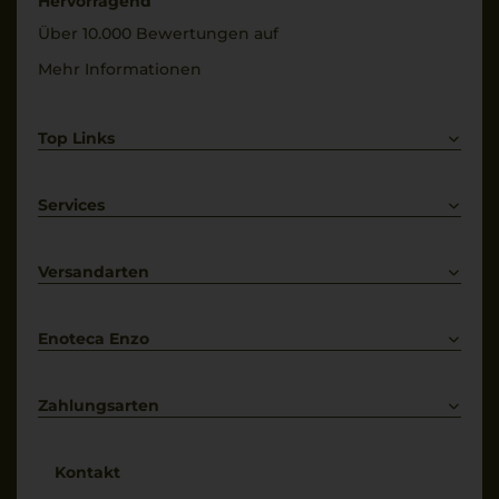
Hervorragend
Über 10.000 Bewertungen auf
Mehr Informationen
Top Links
Rotwein
Weißwein
Services
Prosecco
Lieferkonditionen
Primitivo
Kontakt
Versandarten
Bestellung widerrufen
Enoteca Enzo
Über uns
Bewertungs-Richtlinien
Zahlungsarten
* Preisangaben inkl. gesetzl. MwSt. und zzgl. Service- & Versandkosten
Kontakt