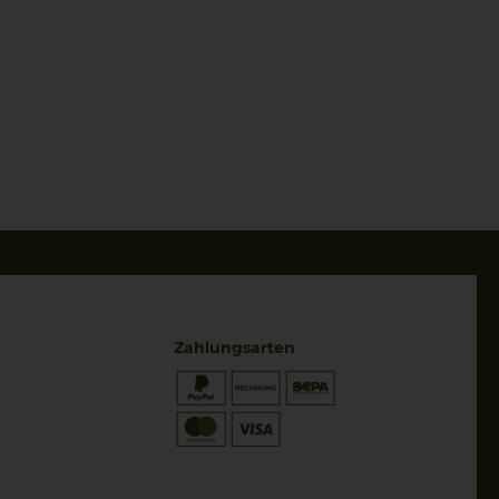
Zahlungsarten
* Preisangaben inkl. gesetzl. MwSt.
und zzgl. Service- & Versandkosten