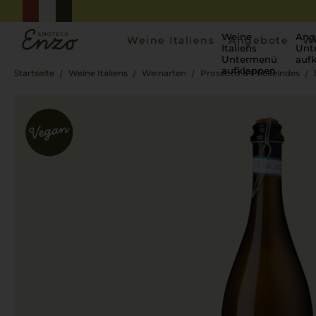
Weine
Ang
Weine Italiens
Angebote
W
Italiens
Unt
Untermenü
auf
aufklappen
Startseite
Weine Italiens
Weinarten
Prosecco & Prickelndes