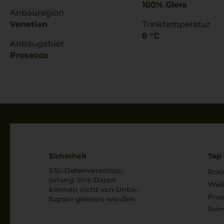
100% Glera
Anbauregion
Venetien
Trinktemperatur
8 °C
Anbaugebiet
Prosecco
Sicherheit
Top 
SSL-Daten­verschlüs­
Rot
selung: Ihre Daten
Wei
können nicht von Unbe­
Pro
fugten gelesen werden.
Prim