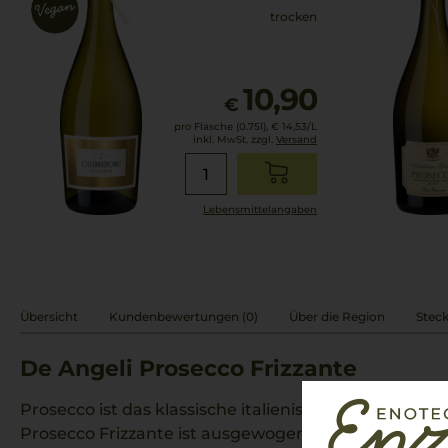
trocken
10,90
€
pro Flasche (0.75l),
€ 14,53
/L
inkl. MwSt. zzgl.
Versand
Lebensmittel­angaben
Übersicht
Kundenbewertungen (0)
Über die Region
Steck
De Angeli Prosecco Frizzante
Prosecco ist das klassische italienische Aperitif, beli
Prosecco Frizzante ist ausgewogen, trocken am Ga