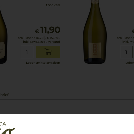
trocken
11,90
€
pro Flasche (0.75l),
€ 15,87
/L
pro Flasche 
inkl. MwSt. zzgl.
Versand
inkl. M
Lebensmittel­angaben
Leben
brief
ssimo! Der De Angelini
umen und hat eine