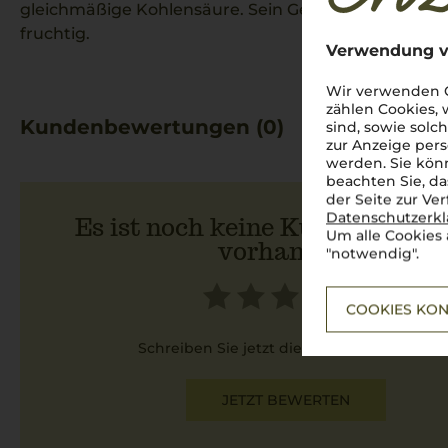
gleichmäßige Kohlensäure. Sein Geschmack ist leicht,
fruchtig.
Verwendung v
Wir verwenden C
zählen Cookies,
Kundenbewertungen (0)
sind, sowie solc
zur Anzeige pers
werden. Sie könn
beachten Sie, da
der Seite zur Ve
Datenschutzerk
Es ist noch keine Kundenbewer
Um alle Cookies 
vorhanden.
"notwendig".
COOKIES KON
Schreiben Sie jetzt die erste Bewertung!
JETZT BEWERTEN