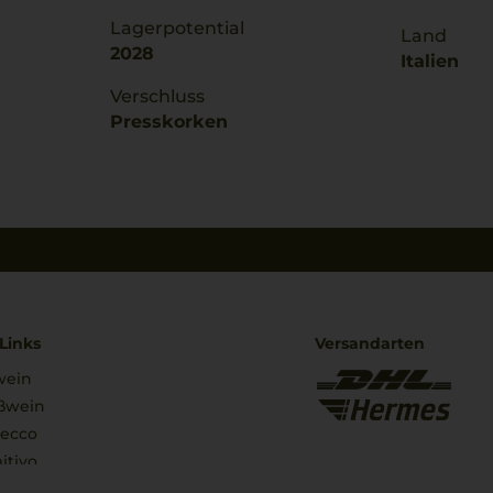
Lagerpotential
Land
2028
Italien
Verschluss
Presskorken
Links
Versandarten
wein
ßwein
secco
itivo