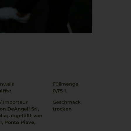
inweis
Füllmenge
lfite
0,75 L
 / Importeur
Geschmack
on DeAngeli Srl,
trocken
alia; abgefüllt von
1, Ponte Piave,