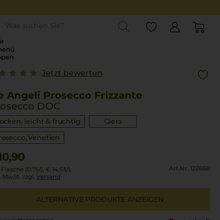
st
r
menü
ppen
Jetzt bewerten
e Angeli Prosecco Frizzante
rosecco DOC
rocken, leicht & fruchtig
Glera
rosecco
Venetien
10,90
Art.Nr. 122868
 Flasche (0.75l),
€ 14,53
/L
l. MwSt. zzgl.
Versand
ALTERNATIVE PRODUKTE ANZEIGEN