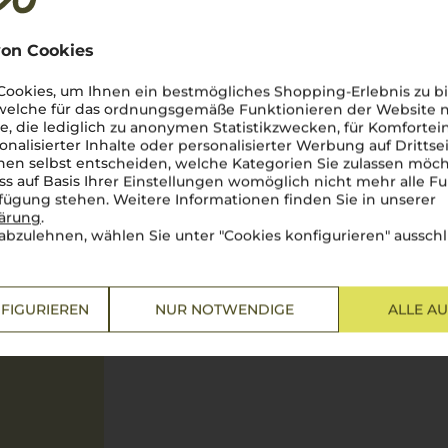
 frisch und herrlich
on Cookies
ookies, um Ihnen ein bestmögliches Shopping-Erlebnis zu bi
 welche für das ordnungsgemäße Funktionieren der Website
he, die lediglich zu anonymen Statistikzwecken, für Komfortei
onalisierter Inhalte oder personalisierter Werbung auf Drittse
en selbst entscheiden, welche Kategorien Sie zulassen möch
ss auf Basis Ihrer Einstellungen womöglich nicht mehr alle Fu
rfügung stehen. Weitere Informationen finden Sie in unserer
lärung
.
tung
abzulehnen, wählen Sie unter "Cookies konfigurieren" ausschl
FIGURIEREN
NUR NOTWENDIGE
ALLE A