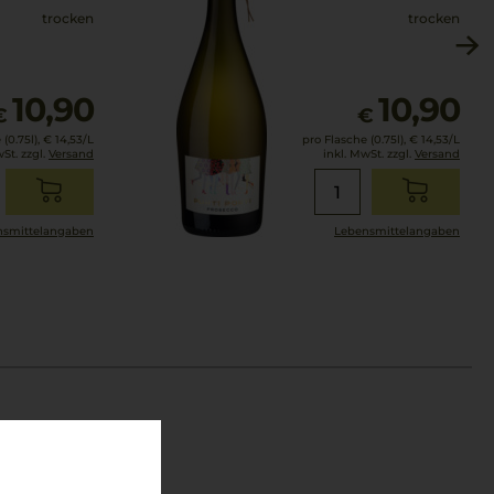
trocken
trocken
10,90
10,90
€
€
(0.75l),
€ 14,53
/L
pro Flasche (0.75l),
€ 14,53
/L
wSt. zzgl.
Versand
inkl. MwSt. zzgl.
Versand
smittel­angaben
Lebensmittel­angaben