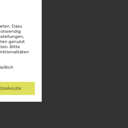
eten. Dazu
 notwendig
nstellungen,
iten genutzt
ten. Bitte
nktionalitäten
ießlich
USWÄHLEN