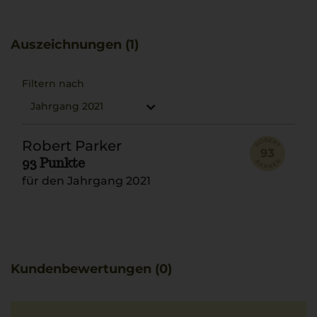
jedem Jahrgang seine eigene Persönlichkeit verleiht.
Der Wein verfügt über Tiefe und Komplexität und passt
ideal zu geschmorter Rinderbacke mit reichhaltiger
Auszeichnungen (1)
Polenta.
Filtern nach
Jahrgang 2021
Robert Parker
93 Punkte
für den Jahrgang 2021
Kundenbewertungen (0)