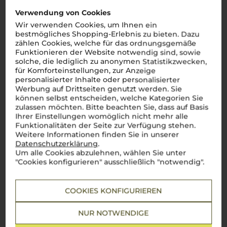
Verwendung von Cookies
Wir verwenden Cookies, um Ihnen ein
bestmögliches Shopping-Erlebnis zu bieten. Dazu
zählen Cookies, welche für das ordnungsgemäße
Funktionieren der Website notwendig sind, sowie
solche, die lediglich zu anonymen Statistikzwecken,
für Komforteinstellungen, zur Anzeige
personalisierter Inhalte oder personalisierter
Werbung auf Drittseiten genutzt werden. Sie
können selbst entscheiden, welche Kategorien Sie
zulassen möchten. Bitte beachten Sie, dass auf Basis
Ihrer Einstellungen womöglich nicht mehr alle
Über die Rebsorte
Funktionalitäten der Seite zur Verfügung stehen.
Weitere Informationen finden Sie in unserer
Nebbiolo
Datenschutzerklärung
.
Um alle Cookies abzulehnen, wählen Sie unter
Der König der Piemonteser Weine
"Cookies konfigurieren" ausschließlich "notwendig".
Nebbiolo
– die edle Rebsorte des
Piemont
steht für
italienische Weinkultur auf höchstem Niveau. Als wahrer
COOKIES KONFIGURIEREN
König unter den Weinen der Region, verkörpert der
Nebbiolo
ein Genusserlebnis, das seinesgleichen sucht. Mit seinen
vielschichtigen Aromen von Rosen, Teer und reifen Früchten,
NUR NOTWENDIGE
samtigen
tannini
und einer beeindruckenden Langlebigkeit,
zählt er zu den wertvollsten Schätzen Italiens. Die berühmten