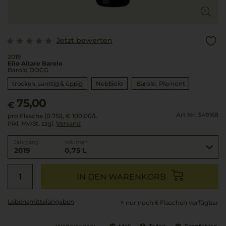
Jetzt bewerten
2019
Elio Altare Barolo
Barolo DOCG
trocken, samtig & üppig
Nebbiolo
Barolo
Piemont
75,00
€
Art.Nr. 349168
pro Flasche (0.75l),
€ 100,00
/L
inkl. MwSt. zzgl.
Versand
Jahrgang
Volumen
2019
0,75 L
IN DEN WARENKORB
Lebensmittel­angaben
nur noch 6 Flaschen verfügbar