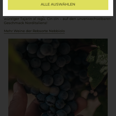
Weine
Barolo
und Barbaresco, beide aus dieser Rebsorte
ALLE AUSWÄHLEN
gekeltert, entfalten am Gaumen ein unvergleichliches Aroma
und passen perfekt zu den traditionellen Gerichten der
cucina
italiana
– wie ein zart geschmortes
Brasato al Barolo
oder
würziger
Tajarin al ragù
.
Cin cin
– auf den unverwechselbaren
Geschmack Norditaliens!
Mehr Weine der Rebsorte Nebbiolo