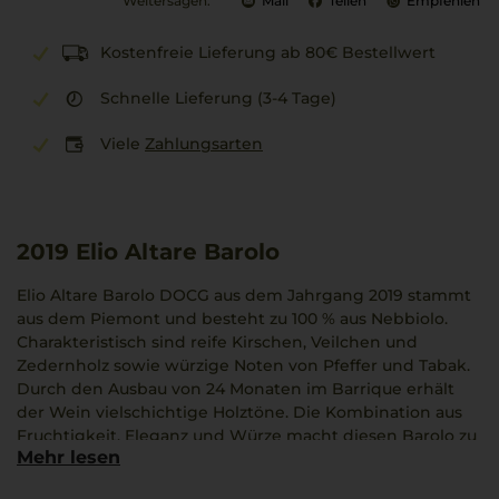
Weitersagen:
Mail
Teilen
Empfehlen
Kostenfreie Lieferung ab 80€ Bestellwert
Schnelle Lieferung (3-4 Tage)
Viele
Zahlungsarten
2019
Elio Altare Barolo
Elio Altare Barolo DOCG aus dem Jahrgang 2019 stammt
aus dem Piemont und besteht zu 100 % aus Nebbiolo.
Charakteristisch sind reife Kirschen, Veilchen und
Zedernholz sowie würzige Noten von Pfeffer und Tabak.
Durch den Ausbau von 24 Monaten im Barrique erhält
der Wein vielschichtige Holztöne. Die Kombination aus
Fruchtigkeit, Eleganz und Würze macht diesen Barolo zu
Mehr lesen
einem Beispiel hoher Qualität. Elio Altare legt großen
Wert auf die natürliche Ausdruckskraft des Terroirs, was