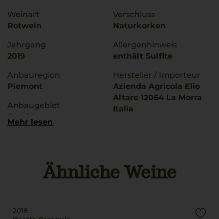
Weinart
Verschluss
Rotwein
Naturkorken
Jahrgang
Allergenhinweis
2019
enthält Sulfite
Anbauregion
Hersteller / Importeur
Piemont
Azienda Agricola Elio
Altare 12064 La Morra
Anbaugebiet
Italia
Barolo
Mehr lesen
Land
g.U./ g.g.A
Italien
Barolo
Füllmenge
Ähnliche Weine
Rebsorten
0,75 L
100% Nebbiolo
Geschmack
Trinktemperatur
trocken
18 °C
2018