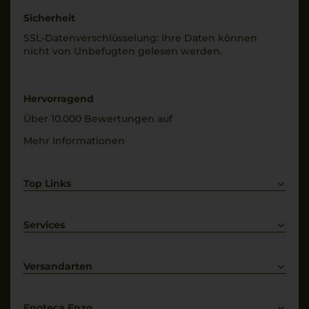
Sicherheit
SSL-Daten­verschlüs­selung: Ihre Daten können
nicht von Unbe­fugten gelesen werden.
Hervorragend
Über 10.000 Bewertungen auf
Mehr Informationen
Top Links
Rotwein
Weißwein
Services
Prosecco
Lieferkonditionen
Primitivo
Kontakt
Versandarten
Bestellung widerrufen
Enoteca Enzo