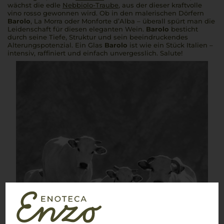
wächst die edle
Nebbiolo-Traube
, aus der dieser kraftvolle
vino rosso
gewonnen wird. Ob in den malerischen Dörfern
Barolo
, La Morra oder Monforte d’Alba – überall spürt man die
Leidenschaft für diesen eleganten Wein.
Barolo
besticht
durch seine Tiefe, Struktur und sein beeindruckendes
Alterungspotenzial. Ein Glas
Barolo
ist wie ein Stück Italien –
intensiv, raffiniert und einfach unvergesslich.
Salute!