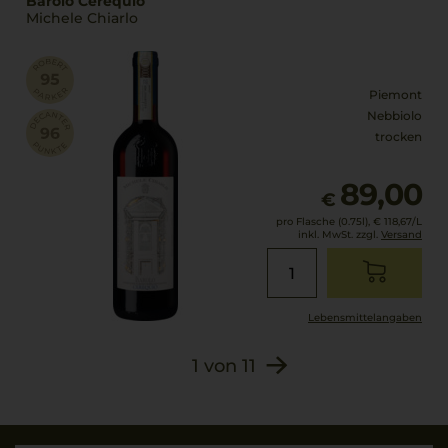
Barolo Cerequio
Michele Chiarlo
Piemont
Nebbiolo
trocken
89,00
€
pro Flasche (0.75l),
€ 118,67
/L
inkl. MwSt. zzgl.
Versand
Lebensmittel­angaben
1
von
11