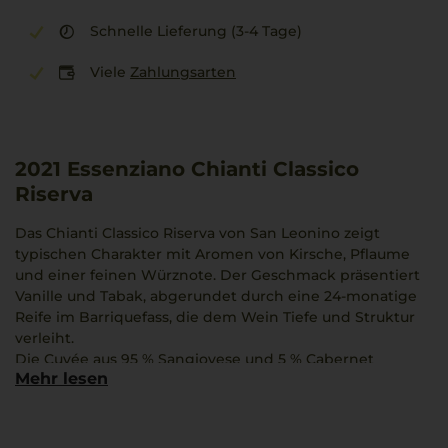
Schnelle Lieferung (3-4 Tage)
Viele
Zahlungsarten
2021
Essenziano Chianti Classico
Riserva
Das Chianti Classico Riserva von San Leonino zeigt
typischen Charakter mit Aromen von Kirsche, Pflaume
und einer feinen Würznote. Der Geschmack präsentiert
Vanille und Tabak, abgerundet durch eine 24-monatige
Reife im Barriquefass, die dem Wein Tiefe und Struktur
verleiht.
Die Cuvée aus 95 % Sangiovese und 5 % Cabernet
Mehr lesen
Sauvignon verbindet klassische Elemente mit moderner
Eleganz. Der Jahrgang 2021 besticht durch
ausbalancierte Tannine und eine lebendige Textur.
Dieser Wein harmoniert besonders gut mit Osso Buco,