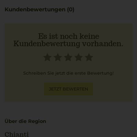
dessen aromatische Sauce den komplexen Geschmack
Kundenbewertungen (0)
des Weins unterstreicht.
Es ist noch keine
Kundenbewertung vorhanden.
Schreiben Sie jetzt die erste Bewertung!
JETZT BEWERTEN
Über die Region
Chianti