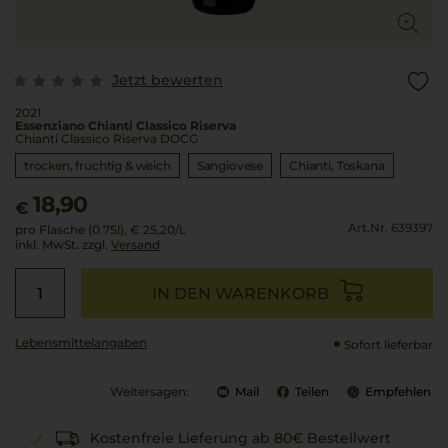
Jetzt bewerten
2021
Essenziano Chianti Classico Riserva
Chianti Classico Riserva DOCG
trocken, fruchtig & weich
Sangiovese
Chianti
Toskana
18,90
€
Art.Nr. 639397
pro Flasche (0.75l),
€ 25,20
/L
inkl. MwSt. zzgl.
Versand
IN DEN WARENKORB
Lebensmittel­angaben
Sofort lieferbar
Weitersagen:
Mail
Teilen
Empfehlen
Kostenfreie Lieferung ab 80€ Bestellwert