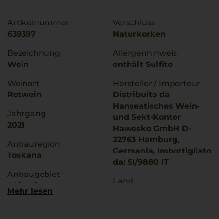
Artikelnummer
Verschluss
639397
Naturkorken
Bezeichnung
Allergenhinweis
Wein
enthält Sulfite
Weinart
Hersteller / Importeur
Rotwein
Distribuito da
Hanseatisches Wein-
Jahrgang
und Sekt-Kontor
2021
Hawesko GmbH D-
22763 Hamburg,
Anbauregion
Germania, Imbottigliato
Toskana
da: SI/9880 IT
Anbaugebiet
Land
Chianti
Mehr lesen
Italien
g.U./ g.g.A
Füllmenge
Chianti Classico