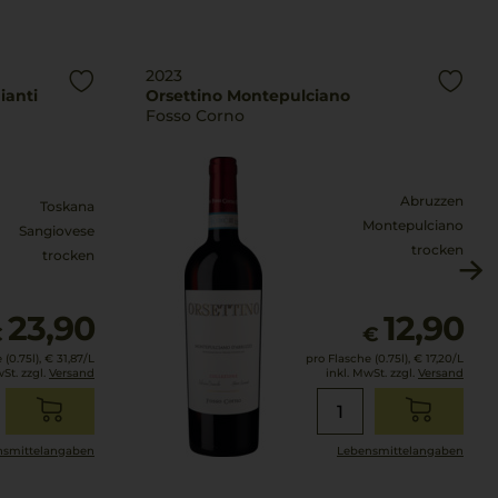
2023
ianti
Orsettino Montepulciano
Fosso Corno
Abruzzen
Toskana
Montepulciano
Sangiovese
trocken
trocken
23,90
12,90
€
€
(0.75l),
€ 31,87
/L
pro Flasche (0.75l),
€ 17,20
/L
wSt. zzgl.
Versand
inkl. MwSt. zzgl.
Versand
smittel­angaben
Lebensmittel­angaben