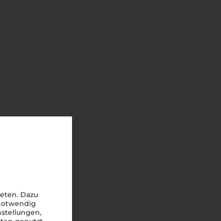
ns
eten. Dazu
 notwendig
ne Weine
nstellungen,