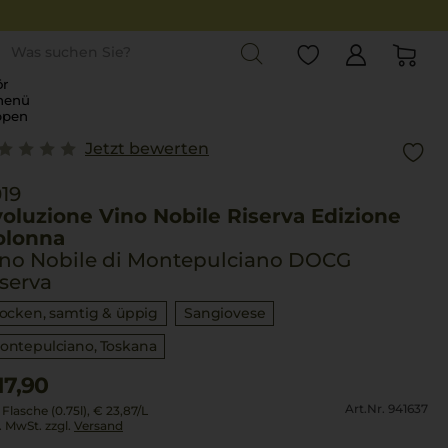
st
r
menü
ppen
Jetzt bewerten
19
oluzione Vino Nobile Riserva Edizione
olonna
ino Nobile di Montepulciano DOCG
serva
rocken, samtig & üppig
Sangiovese
ontepulciano
Toskana
17,90
Art.Nr. 941637
 Flasche (0.75l),
€ 23,87
/L
l. MwSt. zzgl.
Versand