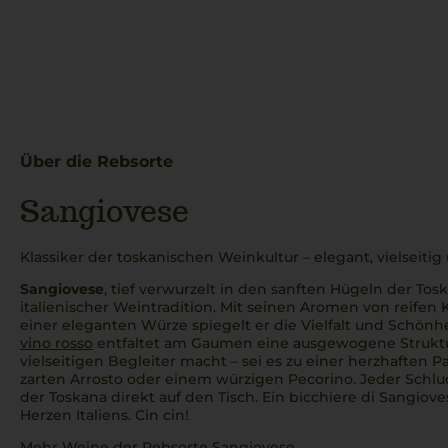
Über die Rebsorte
Sangiovese
Klassiker der toskanischen Weinkultur – elegant, vielseit
Sangiovese
, tief verwurzelt in den sanften Hügeln der Toska
italienischer Weintradition. Mit seinen Aromen von reifen 
einer eleganten Würze spiegelt er die Vielfalt und Schönh
vino rosso
entfaltet am Gaumen eine ausgewogene Struktur
vielseitigen Begleiter macht – sei es zu einer herzhaften
P
zarten
Arrosto
oder einem würzigen Pecorino. Jeder Schlu
der Toskana direkt auf den Tisch. Ein
bicchiere di Sangiove
Herzen Italiens.
Cin cin!
Mehr Weine der Rebsorte Sangiovese