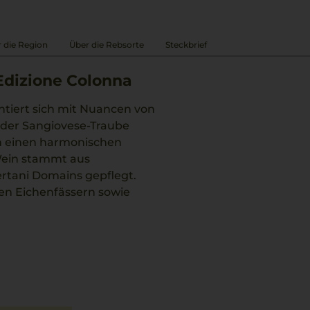
 die Region
Über die Rebsorte
Steckbrief
Edizione Colonna
ntiert sich mit Nuancen von
t der Sangiovese-Traube
in einen harmonischen
 Wein stammt aus
rtani Domains gepflegt.
ten Eichenfässern sowie
e, subtile Würze und einen
nd Struktur macht diesen
m Pilz-Risotto.