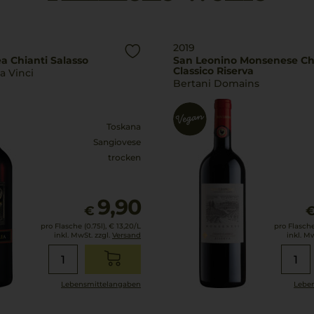
2019
a Chianti Salasso
San Leonino Monsenese Ch
Classico Riserva
a Vinci
Bertani Domains
Toskana
Sangiovese
trocken
9,90
€
pro Flasche (0.75l),
€ 13,20
/L
pro Flasche 
inkl. MwSt. zzgl.
Versand
inkl. M
Lebensmittel­angaben
Leben