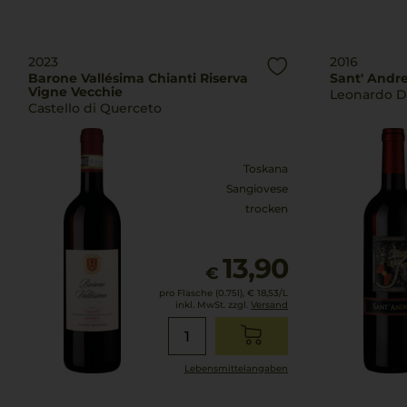
2023
2016
Barone Vallésima Chianti Riserva
Sant' Andre
Vigne Vecchie
Leonardo D
Castello di Querceto
Toskana
Sangiovese
trocken
13,90
€
pro Flasche (0.75l),
€ 18,53
/L
inkl. MwSt. zzgl.
Versand
Lebensmittel­angaben