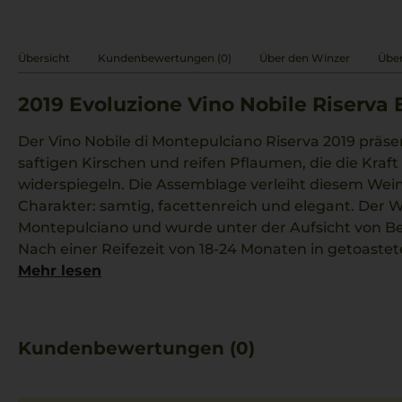
Übersicht
Kundenbewertungen (0)
Über den Winzer
Über
2019
Evoluzione Vino Nobile Riserva 
Der Vino Nobile di Montepulciano Riserva 2019 präse
saftigen Kirschen und reifen Pflaumen, die die Kraf
widerspiegeln. Die Assemblage verleiht diesem We
Charakter: samtig, facettenreich und elegant. Der
Montepulciano und wurde unter der Aufsicht von Be
Nach einer Reifezeit von 18-24 Monaten in getoaste
weiterer Lagerung entwickelt der Wein feine Tannin
Mehr lesen
langen Nachhall. Das Zusammenspiel von Frische u
Rotwein zu einer gelungenen Begleitung zu cremige
Kundenbewertungen (0)