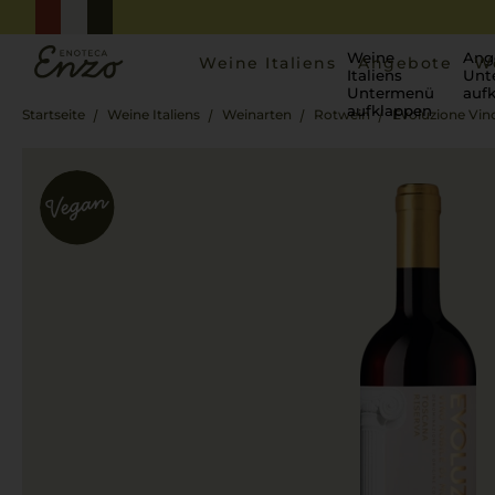
Weine
Ang
Weine Italiens
Angebote
W
Italiens
Unt
Untermenü
auf
aufklappen
Startseite
Weine Italiens
Weinarten
Rotwein
Evoluzione Vin