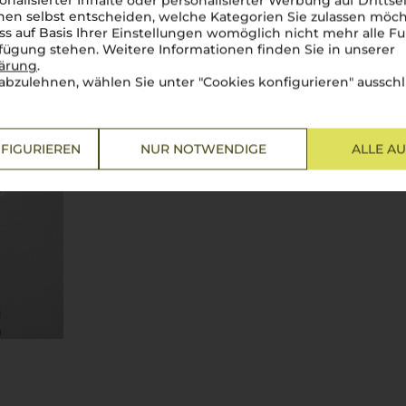
onalisierter Inhalte oder personalisierter Werbung auf Drittse
Bertani
und
Amarone
–
una co
en selbst entscheiden, welche Kategorien Sie zulassen möch
für Weine, die nicht nur durch
ss auf Basis Ihrer Einstellungen womöglich nicht mehr alle Fu
Harmonie beeindrucken. Der
rfügung stehen. Weitere Informationen finden Sie in unserer
dunklen Kirschen und reifen 
lärung
.
Gaumen entfaltet er seine wei
abzulehnen, wählen Sie unter "Cookies konfigurieren" ausschl
Tanninen – einfach
un vero pi
Weinberge wider, die
Bertani
haben. Ein Muss für Liebhaber
FIGURIEREN
NUR NOTWENDIGE
ALLE A
Mehr Weine von Bertani Doma