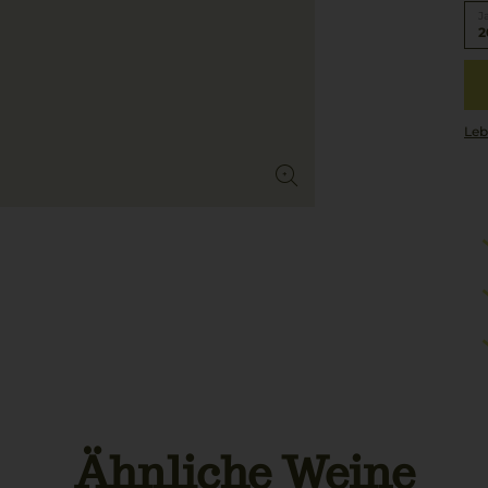
J
2
Leb
Ähnliche Weine