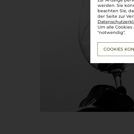
zur Anzeige pers
werden. Sie könn
beachten Sie, da
der Seite zur Ve
Datenschutzerk
Um alle Cookies 
"notwendig".
COOKIES KON