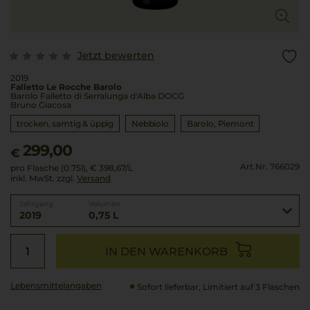
Jetzt bewerten
2019
Falletto Le Rocche Barolo
Barolo Falletto di Serralunga d'Alba DOCG
Bruno Giacosa
trocken, samtig & üppig
Nebbiolo
Barolo
Piemont
299,00
€
Art.Nr. 766029
pro Flasche (0.75l),
€ 398,67
/L
inkl. MwSt. zzgl.
Versand
Jahrgang
Volumen
2019
0,75 L
IN DEN WARENKORB
Lebensmittel­angaben
Sofort lieferbar, Limitiert auf 3 Flaschen