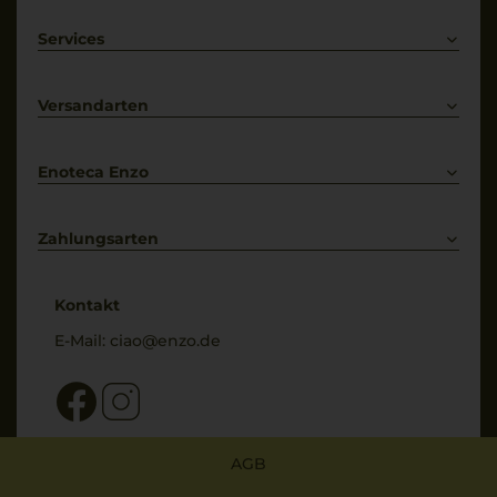
Rotwein
Weißwein
Services
Prosecco
Lieferkonditionen
Primitivo
Kontakt
Versandarten
Bestellung widerrufen
Enoteca Enzo
Über uns
Bewertungs-Richtlinien
Zahlungsarten
* Preisangaben inkl. gesetzl. MwSt. und zzgl. Service- & Versandkosten
Kontakt
E-Mail:
ciao@enzo.de
AGB