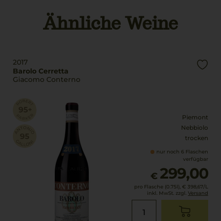
Italien
Ähnliche Weine
Rebsorten
Füllmenge
100% Nebbiolo
0,75 L
Trinktemperatur
Geschmack
18 °C
2017
trocken
Barolo Cerretta
Giacomo Conterno
Piemont
Nebbiolo
trocken
nur noch 6 Flaschen
verfügbar
299,00
€
pro Flasche (0.75l),
€ 398,67
/L
inkl. MwSt. zzgl.
Versand