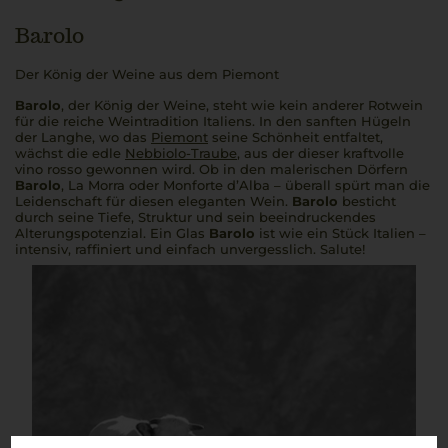
Barolo
Der König der Weine aus dem Piemont
Barolo
, der König der Weine, steht wie kein anderer Rotwein
für die reiche Weintradition Italiens. In den sanften Hügeln
der Langhe, wo das
Piemont
seine Schönheit entfaltet,
wächst die edle
Nebbiolo-Traube
, aus der dieser kraftvolle
vino rosso
gewonnen wird. Ob in den malerischen Dörfern
Barolo
, La Morra oder Monforte d’Alba – überall spürt man die
Leidenschaft für diesen eleganten Wein.
Barolo
besticht
durch seine Tiefe, Struktur und sein beeindruckendes
Alterungspotenzial. Ein Glas
Barolo
ist wie ein Stück Italien –
intensiv, raffiniert und einfach unvergesslich.
Salute!