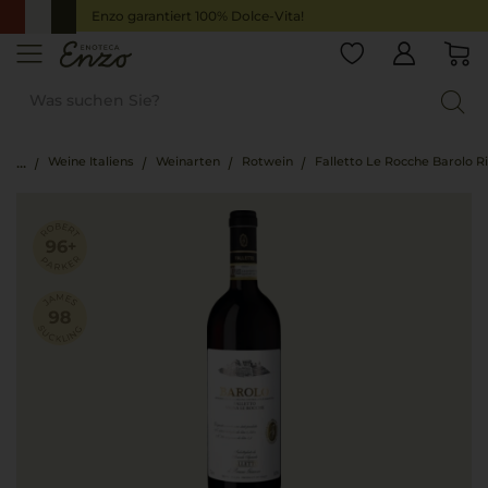
Enzo garantiert 100% Dolce-Vita!
Weine Italiens
Weinarten
Rotwein
Falletto Le Rocche Barolo R