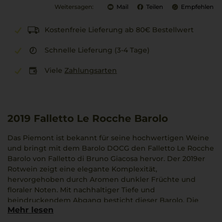
Weitersagen:
Mail
Teilen
Empfehlen
Kostenfreie Lieferung ab 80€ Bestellwert
Schnelle Lieferung (3-4 Tage)
Viele
Zahlungsarten
2019
Falletto Le Rocche Barolo
Das Piemont ist bekannt für seine hochwertigen Weine
und bringt mit dem Barolo DOCG den Falletto Le Rocche
Barolo von Falletto di Bruno Giacosa hervor. Der 2019er
Rotwein zeigt eine elegante Komplexität,
hervorgehoben durch Aromen dunkler Früchte und
floraler Noten. Mit nachhaltiger Tiefe und
beindruckendem Abgang besticht dieser Barolo. Die
Mehr lesen
Serralunga d'Alba Weinlage, seit 1980 in Besitz des
Erzeugers, liefert den Nebbiolo mit einer