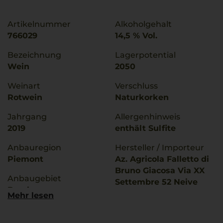
Artikelnummer
Alkoholgehalt
766029
14,5 % Vol.
Bezeichnung
Lagerpotential
Wein
2050
Weinart
Verschluss
Rotwein
Naturkorken
Jahrgang
Allergenhinweis
2019
enthält Sulfite
Anbauregion
Hersteller / Importeur
Piemont
Az. Agricola Falletto di
Bruno Giacosa Via XX
Anbaugebiet
Settembre 52 Neive
Barolo
Italia
Mehr lesen
g.U./ g.g.A
Land
Barolo