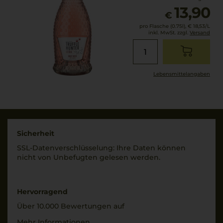
13,90
€
pro Flasche (0.75l),
€ 18,53
/L
inkl. MwSt. zzgl.
Versand
Lebensmittel­angaben
Sicherheit
SSL-Daten­verschlüs­selung: Ihre Daten können
nicht von Unbe­fugten gelesen werden.
Hervorragend
Über 10.000 Bewertungen auf
Mehr Informationen