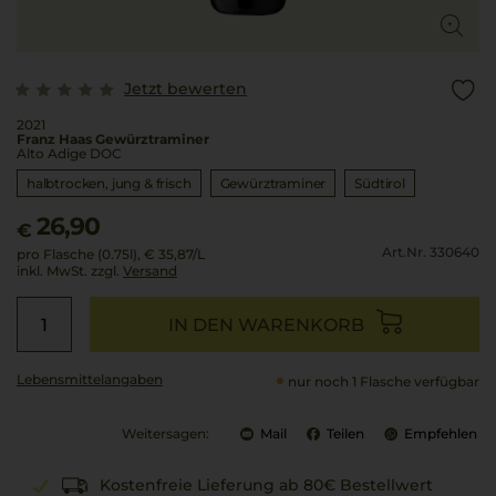
Jetzt bewerten
2021
Franz Haas Gewürztraminer
Alto Adige DOC
halbtrocken, jung & frisch
Gewürztraminer
Südtirol
26,90
€
Art.Nr. 330640
pro Flasche (0.75l),
€ 35,87
/L
inkl. MwSt. zzgl.
Versand
IN DEN WARENKORB
Lebensmittel­angaben
nur noch 1 Flasche verfügbar
Weitersagen:
Mail
Teilen
Empfehlen
Kostenfreie Lieferung ab 80€ Bestellwert