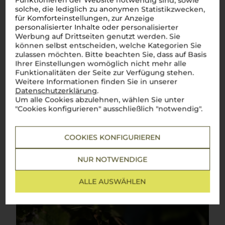
Funktionieren der Website notwendig sind, sowie
Gewürztraminer
solche, die lediglich zu anonymen Statistikzwecken,
für Komforteinstellungen, zur Anzeige
personalisierter Inhalte oder personalisierter
Intensiv, exotisch, unwiderstehlich – ein Hauch von Südtirol in
jedem Schluck
Werbung auf Drittseiten genutzt werden. Sie
können selbst entscheiden, welche Kategorien Sie
Wenn es einen
vino bianco
gibt, der die Sinne verführt, dann
zulassen möchten. Bitte beachten Sie, dass auf Basis
ist es der
Gewürztraminer
. Diese edle Rebsorte hat in den
Ihrer Einstellungen womöglich nicht mehr alle
sonnenverwöhnten Weinbergen Südtirols ihre perfekte
Funktionalitäten der Seite zur Verfügung stehen.
Heimat gefunden. Hier, in der einzigartigen Natur und unter
Weitere Informationen finden Sie in unserer
dem Einfluss des alpinen Klimas, entfaltet der
Datenschutzerklärung
.
Gewürztraminer
ein Bouquet, das seinesgleichen sucht.
Intensive Noten von Litschi, zarte Rosenblätter und ein Hauch
Um alle Cookies abzulehnen, wählen Sie unter
exotischer Früchte verleihen ihm eine unverwechselbare
"Cookies konfigurieren" ausschließlich "notwendig".
Eleganz. Ob zu kräftigem Gorgonzola, würziger
Salsiccia
oder
raffinierten Antipasti – dieser Wein hebt jedes Gericht auf
eine neue Ebene. Seine Aromatik und Finesse machen jede
COOKIES KONFIGURIEREN
Mahlzeit zu einem
culinario
Erlebnis, das lange in Erinnerung
bleibt. Ein
bicchiere di Gewürztraminer
und schon fühlt man
sich mitten in Südtirol – wo die Sonne strahlt, die Berge
NUR NOTWENDIGE
majestätisch sind und der Genuss nie zu kurz kommt.
Salute!
Mehr Weine der Rebsorte Gewürztraminer
ALLE AUSWÄHLEN