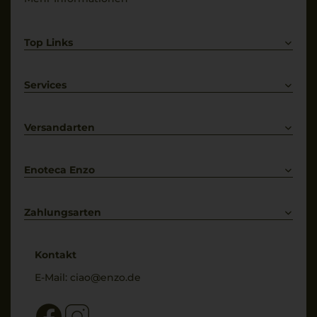
Top Links
Rotwein
Weißwein
Services
Prosecco
Lieferkonditionen
Primitivo
Kontakt
Versandarten
Bestellung widerrufen
Enoteca Enzo
Über uns
Bewertungs-Richtlinien
Zahlungsarten
* Preisangaben inkl. gesetzl. MwSt. und zzgl. Service- & Versandkosten
Kontakt
E-Mail:
ciao@enzo.de