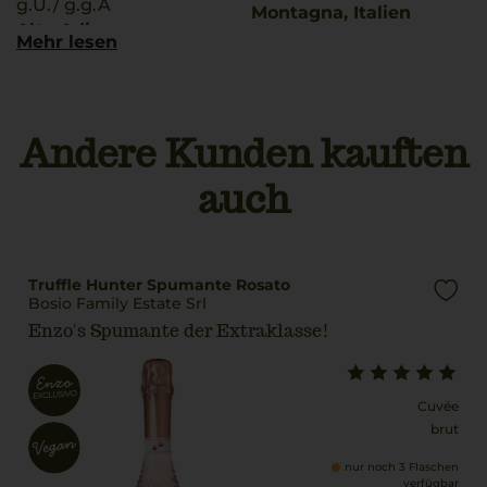
g.U./ g.g.A
Montagna, Italien
Alto Adige
Mehr lesen
Land
Rebsorten
Italien
100% Gewürztraminer
Füllmenge
Andere Kunden kauften
Trinktemperatur
0,75 L
8 °C
auch
Geschmack
Alkoholgehalt
halbtrocken
14 % Vol.
Restsüße
Truffle Hunter Spumante Rosato
8,5 g/L
Bosio Family Estate Srl
Enzo's Spumante der Extraklasse!
Cuvée
brut
nur noch 3 Flaschen
verfügbar