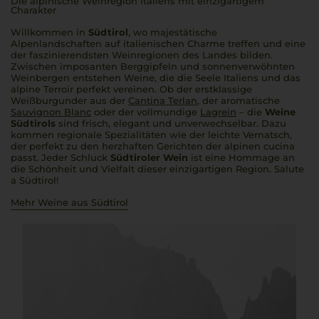
Die alpinische Weinregion Italiens mit einzigartigem
Charakter
Willkommen in
Südtirol
, wo majestätische
Alpenlandschaften auf italienischen Charme treffen und eine
der faszinierendsten Weinregionen des Landes bilden.
Zwischen imposanten Berggipfeln und sonnenverwöhnten
Weinbergen entstehen Weine, die die Seele Italiens und das
alpine Terroir perfekt vereinen. Ob der erstklassige
Weißburgunder aus der
Cantina Terlan
, der aromatische
Sauvignon Blanc
oder der vollmundige
Lagrein
– die
Weine
Südtirols
sind frisch, elegant und unverwechselbar. Dazu
kommen regionale Spezialitäten wie der leichte Vernatsch,
der perfekt zu den herzhaften Gerichten der alpinen
cucina
passt. Jeder Schluck
Südtiroler Wein
ist eine Hommage an
die Schönheit und Vielfalt dieser einzigartigen Region.
Salute
a Südtirol
!
Mehr Weine aus Südtirol