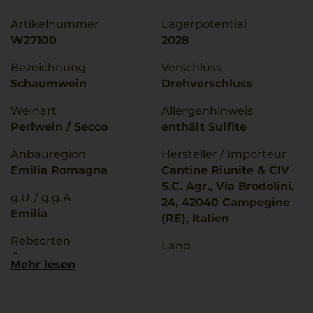
Artikelnummer
Lagerpotential
W27100
2028
Bezeichnung
Verschluss
Schaumwein
Drehverschluss
Weinart
Allergenhinweis
Perlwein / Secco
enthält Sulfite
Anbauregion
Hersteller / Importeur
Emilia Romagna
Cantine Riunite & CIV
S.C. Agr., Via Brodolini,
g.U./ g.g.A
24, 42040 Campegine
Emilia
(RE), Italien
Rebsorten
Land
Garganega
Italien
Mehr lesen
Trebbiano
Füllmenge
Trinktemperatur
1,5 L