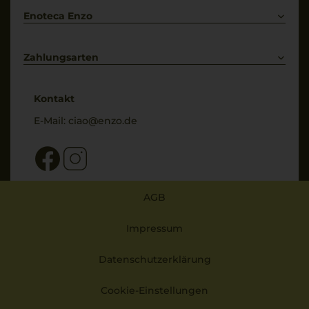
Enoteca Enzo
Über uns
Bewertungs-Richtlinien
Zahlungsarten
* Preisangaben inkl. gesetzl. MwSt. und zzgl. Service- & Versandkosten
Kontakt
E-Mail:
ciao@enzo.de
AGB
Impressum
Datenschutzerklärung
Cookie-Einstellungen