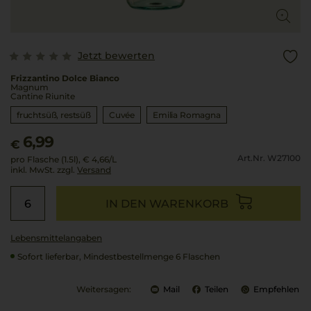
Jetzt bewerten
Frizzantino Dolce Bianco
Magnum
Cantine Riunite
fruchtsüß, restsüß
Cuvée
Emilia Romagna
6,99
€
Art.Nr. W27100
pro Flasche (1.5l),
€ 4,66
/L
inkl. MwSt. zzgl.
Versand
IN DEN WARENKORB
Lebensmittel­angaben
Sofort lieferbar, Mindestbestellmenge 6 Flaschen
Weitersagen:
Mail
Teilen
Empfehlen