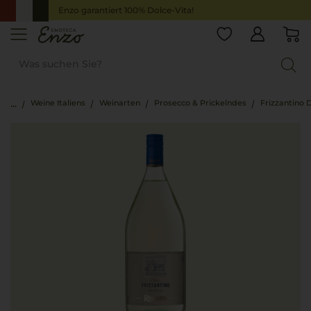
Enzo garantiert 100% Dolce-Vita!
Weine Italiens
Weinarten
Prosecco & Prickelndes
Frizzantino 