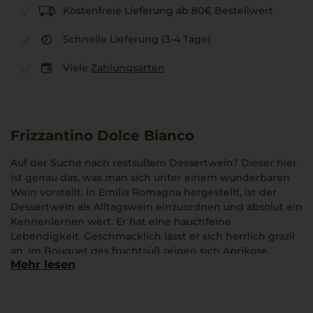
Kostenfreie Lieferung ab 80€ Bestellwert
Schnelle Lieferung (3-4 Tage)
Viele
Zahlungsarten
Frizzantino Dolce Bianco
Auf der Suche nach restsüßem Dessertwein? Dieser hier
ist genau das, was man sich unter einem wunderbaren
Wein vorstellt. In Emilia Romagna hergestellt, ist der
Dessertwein als Alltagswein einzuordnen und absolut ein
Kennenlernen wert. Er hat eine hauchfeine
Lebendigkeit. Geschmacklich lässt er sich herrlich grazil
an. Im Bouquet des fruchtsüß zeigen sich Aprikose,
Mehr lesen
Quitte und grüner Apfel. Darüber hinaus lassen sich
Aromen von ausgeprägt, Salbei und Zitrusblüten
schmecken. Seine perfekte Trinktemperatur liegt bei 8
°C. Er passt zu Parmigiano, Pannacotta oder Pecorino.