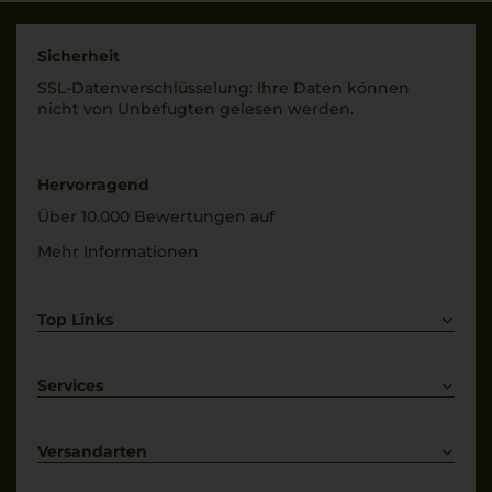
8 °C
Geschmack
Alkoholgehalt
fruchtsüß
Sicherheit
7,5 % Vol.
SSL-Daten­verschlüs­selung: Ihre Daten können
nicht von Unbe­fugten gelesen werden.
Restsüße
50 g/L
Hervorragend
Über 10.000 Bewertungen auf
Mehr Informationen
Top Links
Rotwein
Weißwein
Services
Prosecco
Lieferkonditionen
Primitivo
Kontakt
Versandarten
Bestellung widerrufen