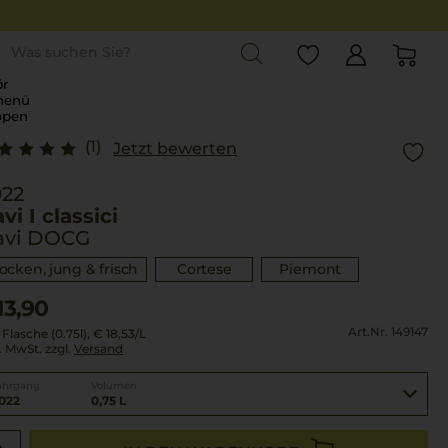
st
r
menü
ppen
(1)
Jetzt bewerten
022
vi I classici
avi DOCG
rocken, jung & frisch
Cortese
Piemont
13,90
Art.Nr. 149147
 Flasche (0.75l),
€ 18,53
/L
l. MwSt. zzgl.
Versand
ahrgang
Volumen
022
0,75 L