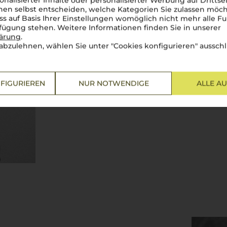
onalisierter Inhalte oder personalisierter Werbung auf Drittse
Heute führt
Roberto Sarotto
da
en selbst entscheiden, welche Kategorien Sie zulassen möch
renommierten Weinschule in Al
ss auf Basis Ihrer Einstellungen womöglich nicht mehr alle Fu
durch den Erwerb neuer Weinb
rfügung stehen. Weitere Informationen finden Sie in unserer
einem Spitzenproduzenten entw
lärung
.
vielfach ausgezeichnete Weine
abzulehnen, wählen Sie unter "Cookies konfigurieren" ausschl
jedem Glas widerspiegeln.
Un 
Mehr Weine von Roberto Sarot
FIGURIEREN
NUR NOTWENDIGE
ALLE A