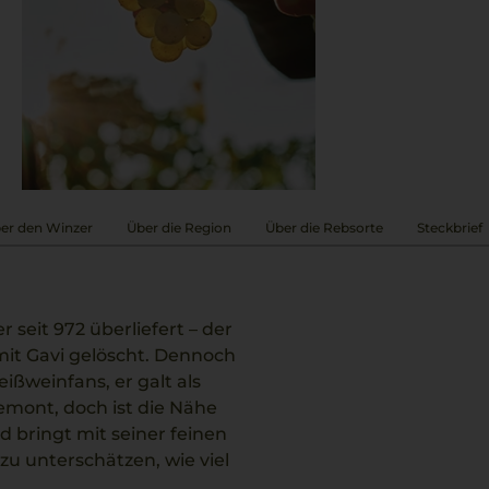
er den Winzer
Über die Region
Über die Rebsorte
Steckbrief
r seit 972 überliefert – der
it Gavi gelöscht. Dennoch
ßweinfans, er galt als
emont, doch ist die Nähe
nd bringt mit seiner feinen
 zu unterschätzen, wie viel
uch optisch ein Gewinn für