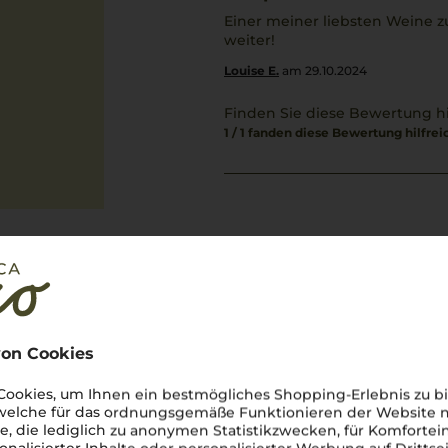
Einer meiner liebsten Weine z
weiter!
Louise E.
am 29.10.2024
Finden Sie diese Bewertung hi
1 / 1 fanden diese Bewertung hilfrei
Über den Winzer
Roberto Sarott
on Cookies
200 Jahre Weingeschichte – Ei
ookies, um Ihnen ein bestmögliches Shopping-Erlebnis zu bi
Das
Weingut Roberto Sarotto
 welche für das ordnungsgemäße Funktionieren der Website
den Weinbau,
una vera passio
he, die lediglich zu anonymen Statistikzwecken, für Komfortei
Barbaresco, die ersten Reben p