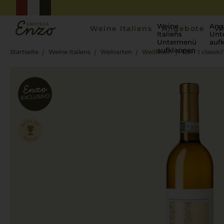
Weine
Ang
Weine Italiens
Angebote
W
Italiens
Unt
Untermenü
auf
aufklappen
Startseite
Weine Italiens
Weinarten
Weißwein
Gavi 'I classici'