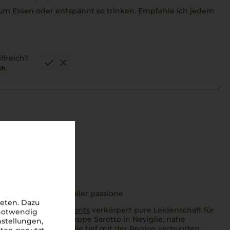
um Essen oder entspannt so trinken. Empfehle ich jedem
lfreich?
ch
o
n Familienbetrieb voller passione
eten. Dazu
im Herzen des
Piemonts
verkörpert pure Leidenschaft für
 notwendig
ne
. Seit 1820, als Giuseppe Sarotto in Neviglie, nahe
nstellungen,
flanzte, ist die Familie tief mit der Region verbunden.