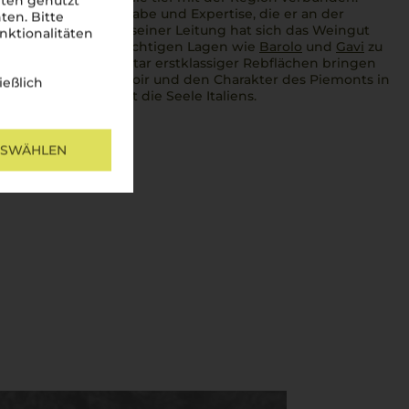
iten genutzt
s Weingut mit Hingabe und Expertise, die er an der
ten. Bitte
ba erlernte. Unter seiner Leitung hat sich das Weingut
nktionalitäten
erge in prestigeträchtigen Lagen wie
Barolo
und
Gavi
zu
ickelt. Die 80 Hektar erstklassiger Rebflächen bringen
 hervor, die das Terroir und den Charakter des Piemonts in
ießlich
sorso
, und man spürt die Seele Italiens.
to
USWÄHLEN