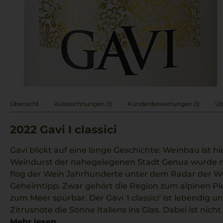
Übersicht
Auszeichnungen (1)
Kundenbewertungen (1)
Üb
2022
Gavi I classici
Gavi blickt auf eine lange Geschichte: Weinbau ist hie
Weindurst der nahegelegenen Stadt Genua wurde m
flog der Wein Jahrhunderte unter dem Radar der Wei
Geheimtipp. Zwar gehört die Region zum alpinen Pi
zum Meer spürbar. Der Gavi 'I classici' ist lebendig u
Zitrusnote die Sonne Italiens ins Glas. Dabei ist nicht
Kraft der Wein hat. Nicht nur kulinarisch, sondern a
Mehr lesen