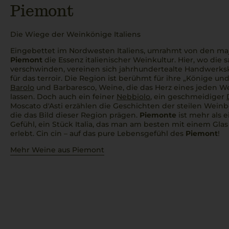
Piemont
Die Wiege der Weinkönige Italiens
Eingebettet im Nordwesten Italiens, umrahmt von den ma
Piemont
die Essenz italienischer Weinkultur. Hier, wo die 
verschwinden, vereinen sich jahrhundertealte Handwerksk
für das
terroir
. Die Region ist berühmt für ihre „Könige un
Barolo
und Barbaresco, Weine, die das Herz eines jeden W
lassen. Doch auch ein feiner
Nebbiolo
, ein geschmeidiger
Moscato d'Asti erzählen die Geschichten der steilen Wei
die das Bild dieser Region prägen.
Piemonte
ist mehr als e
Gefühl, ein Stück
Italia
, das man am besten mit einem Gla
erlebt.
Cin cin
– auf das pure Lebensgefühl des
Piemont
!
Mehr Weine aus Piemont