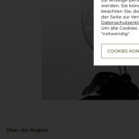
zur Anzeige pers
werden. Sie könn
beachten Sie, da
der Seite zur Ve
Datenschutzerk
Um alle Cookies 
"notwendig".
COOKIES KON
Über die Region