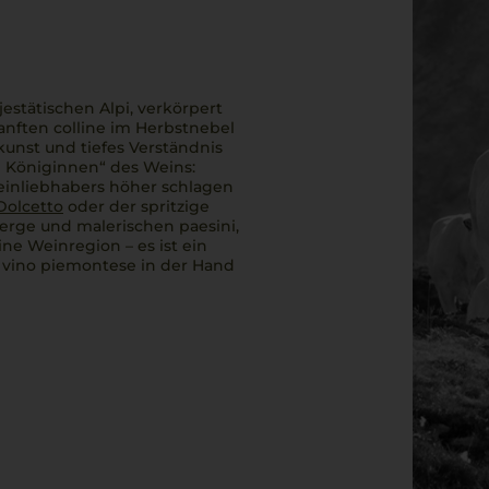
jestätischen
Alpi
, verkörpert
sanften
colline
im Herbstnebel
unst und tiefes Verständnis
d Königinnen“ des Weins:
einliebhabers höher schlagen
Dolcetto
oder der spritzige
nberge und malerischen
paesini
,
ine Weinregion – es ist ein
s
vino piemontese
in der Hand