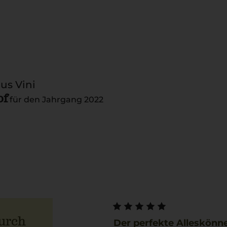
s Vini
of
für den Jahrgang 2022
urch
Der perfekte Alleskönn