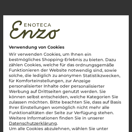
Über die Rebsorte
Sangiovese
Klassiker der toskanischen Weinkultur – elegant, vielseitig
Verwendung von Cookies
und unverwechselbar
Wir verwenden Cookies, um Ihnen ein
Sangiovese
, tief verwurzelt in den sanften Hügeln der
bestmögliches Shopping-Erlebnis zu bieten. Dazu
Toskana, ist der Inbegriff italienischer Weintradition. Mit
zählen Cookies, welche für das ordnungsgemäße
seinen Aromen von reifen Kirschen, feinen Kräutern und einer
Funktionieren der Website notwendig sind, sowie
eleganten Würze spiegelt er die Vielfalt und Schönheit der
solche, die lediglich zu anonymen Statistikzwecken,
Region wider. Dieser
vino rosso
entfaltet am Gaumen eine
für Komforteinstellungen, zur Anzeige
ausgewogene Struktur, die ihn zu einem vielseitigen
personalisierter Inhalte oder personalisierter
Begleiter macht – sei es zu einer herzhaften
Pappa al
Werbung auf Drittseiten genutzt werden. Sie
Pomodoro
, einem zarten
Arrosto
oder einem würzigen
Pecorino. Jeder Schluck bringt das Lebensgefühl der Toskana
können selbst entscheiden, welche Kategorien Sie
direkt auf den Tisch. Ein
bicchiere di Sangiovese
– und man
zulassen möchten. Bitte beachten Sie, dass auf Basis
ist mitten im Herzen Italiens.
Cin cin!
Ihrer Einstellungen womöglich nicht mehr alle
Funktionalitäten der Seite zur Verfügung stehen.
Mehr Weine der Rebsorte Sangiovese
Weitere Informationen finden Sie in unserer
Datenschutzerklärung
.
Um alle Cookies abzulehnen, wählen Sie unter