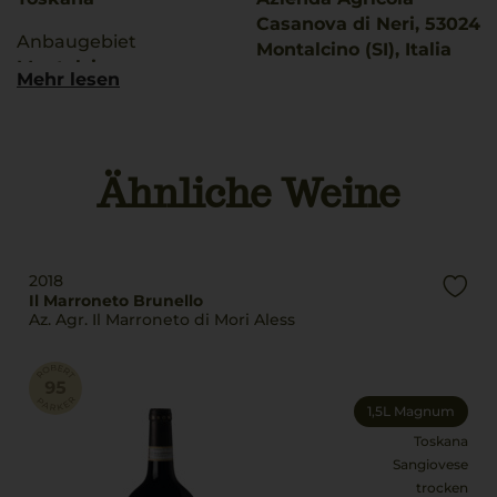
Casanova di Neri, 53024
Anbaugebiet
Montalcino (SI), Italia
Montalcino
Mehr lesen
Land
g.U./ g.g.A
Italien
Montalcino
Füllmenge
Ähnliche Weine
Rebsorten
0,75 L
100% Sangiovese
Geschmack
Trinktemperatur
trocken
18 °C
2018
Il Marroneto Brunello
Az. Agr. Il Marroneto di Mori Aless
1,5L Magnum
Toskana
Sangiovese
trocken