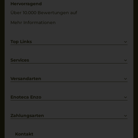
Hervorragend
Über 10.000 Bewertungen auf
Mehr Informationen
Top Links
Rotwein
Weißwein
Services
Prosecco
Lieferkonditionen
Primitivo
Kontakt
Versandarten
Bestellung widerrufen
Enoteca Enzo
Über uns
Bewertungs-Richtlinien
Zahlungsarten
* Preisangaben inkl. gesetzl. MwSt. und zzgl. Service- & Versandkosten
Kontakt