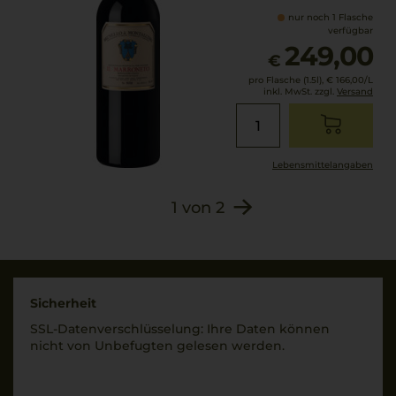
nur noch 1 Flasche
verfügbar
249,00
€
pro Flasche (1.5l),
€ 166,00
/L
inkl. MwSt. zzgl.
Versand
Lebensmittel­angaben
1
von
2
Sicherheit
SSL-Daten­verschlüs­selung: Ihre Daten können
nicht von Unbe­fugten gelesen werden.