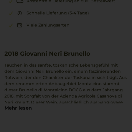
Kostenfreie Lieferung ab 80€ Bestellwert
Schnelle Lieferung (3-4 Tage)
Viele
Zahlungsarten
2018
Giovanni Neri Brunello
Tauchen in das sanfte, toskanische Lebensgefühl mit
dem Giovanni Neri Brunello ein, einem faszinierenden
Rotwein, der den Charakter der Toskana in sich trägt. Aus
dem renommierten Anbaugebiet Montalcino stammt
dieser Brunello di Montalcino DOCG aus dem Jahrgang
2018, mit Sorgfalt von der Azienda Agricola Casanova di
Neri kreiert. Dieser Wein, ausschließlich aus Sangiovese
Mehr lesen
hergestellt, entfaltet intensive Aromen von dunklen
Früchten, die mit einem soliden und präsenten
Tanninprofil abgerundet werden. Der Ausbau erfolgt
über 30 Monate, was Eleganz und Kraft im Wein drückt