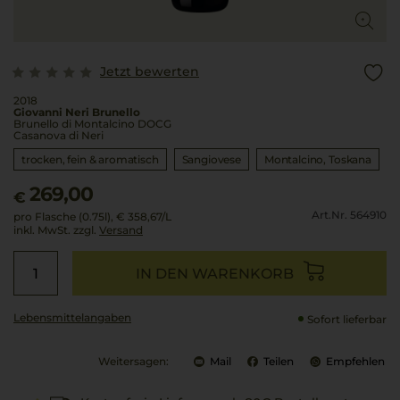
Jetzt bewerten
2018
Giovanni Neri Brunello
Brunello di Montalcino DOCG
Casanova di Neri
trocken, fein & aromatisch
Sangiovese
Montalcino
Toskana
269,00
€
Art.Nr. 564910
pro Flasche (0.75l),
€ 358,67
/L
inkl. MwSt. zzgl.
Versand
IN DEN WARENKORB
Lebensmittel­angaben
Sofort lieferbar
Weitersagen:
Mail
Teilen
Empfehlen