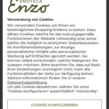
zurückreicht. Hier, auf vulkanischen Böden und unter einem
strahlenden Himmel, gedeihen Weine wie der kraftvolle
Nero
d'Avola
und der lebendige
Grillo
. Auf 165.000 Hektar
Rebfläche zeigt sich eine beeindruckende Vielfalt, die den
wahren Geist Italiens einfängt: authentisch, vielfältig und
Verwendung von Cookies
voller Energie. Von den Hängen des Ätna bis zu den
Wir verwenden Cookies, um Ihnen ein
Küstenebenen entstehen Weine, die das Herz eines jeden
bestmögliches Shopping-Erlebnis zu bieten. Dazu
Weinliebhabers höher schlagen lassen. Große Namen wie
Donnafugata
,
Planeta
und
Tasca d'Almerita
stehen für die
zählen Cookies, welche für das ordnungsgemäße
herausragende Qualität
sizilianischer Weine
. Ein Wein dieser
Funktionieren der Website notwendig sind, sowie
Insel ist wie ein kurzer Ausflug nach Italien – voller
solche, die lediglich zu anonymen Statistikzwecken,
Geschmack, Leidenschaft und Lebensfreude. Salute!
für Komforteinstellungen, zur Anzeige
personalisierter Inhalte oder personalisierter
Mehr Weine aus Sizilien
Werbung auf Drittseiten genutzt werden. Sie
können selbst entscheiden, welche Kategorien Sie
zulassen möchten. Bitte beachten Sie, dass auf Basis
Ihrer Einstellungen womöglich nicht mehr alle
Funktionalitäten der Seite zur Verfügung stehen.
Weitere Informationen finden Sie in unserer
Datenschutzerklärung
.
Um alle Cookies abzulehnen, wählen Sie unter
"Cookies konfigurieren" ausschließlich "notwendig".
COOKIES KONFIGURIEREN