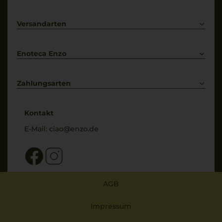
Prosecco
Lieferkonditionen
Primitivo
Kontakt
Versandarten
Bestellung widerrufen
Enoteca Enzo
Über uns
Bewertungs-Richtlinien
Zahlungsarten
* Preisangaben inkl. gesetzl. MwSt. und zzgl. Service- & Versandkosten
Kontakt
E-Mail:
ciao@enzo.de
AGB
Impressum