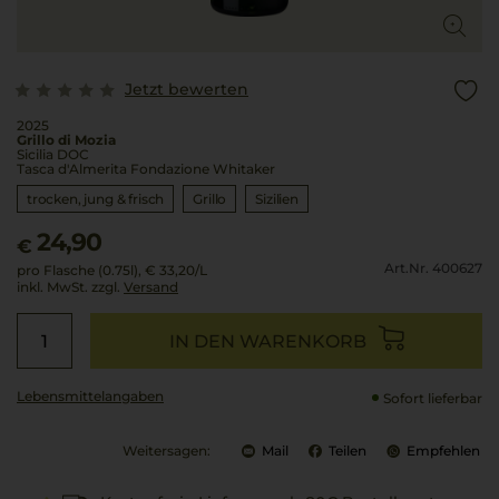
Jetzt bewerten
2025
Grillo di Mozia
Sicilia DOC
Tasca d'Almerita Fondazione Whitaker
trocken, jung & frisch
Grillo
Sizilien
24,90
€
Art.Nr. 400627
pro Flasche (0.75l),
€ 33,20
/L
inkl. MwSt. zzgl.
Versand
IN DEN WARENKORB
Lebensmittel­angaben
Sofort lieferbar
Weitersagen:
Mail
Teilen
Empfehlen