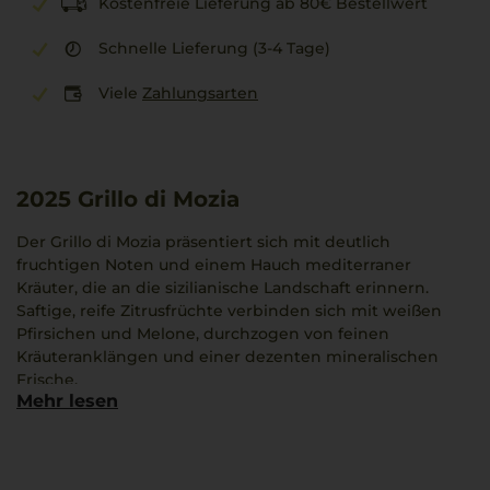
Kostenfreie Lieferung ab 80€ Bestellwert
Schnelle Lieferung (3-4 Tage)
Viele
Zahlungsarten
2025
Grillo di Mozia
Der Grillo di Mozia präsentiert sich mit deutlich
fruchtigen Noten und einem Hauch mediterraner
Kräuter, die an die sizilianische Landschaft erinnern.
Saftige, reife Zitrusfrüchte verbinden sich mit weißen
Pfirsichen und Melone, durchzogen von feinen
Kräuteranklängen und einer dezenten mineralischen
Frische.
Mehr lesen
Dieser Sicilia DOC besticht durch eine harmonische
Balance aus Kraft und Leichtigkeit sowie ein lebendiges
Mundgefühl, das die sonnigen Böden Mozias
widerspiegelt. Jede Flasche reflektiert das