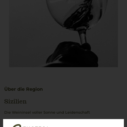
Über die Region
Sizilien
Die Weininsel voller Sonne und Leidenschaft
Sizilien
, die sonnenverwöhnte Insel im Mittelmeer,
beeindruckt mit einer Weintradition, die bis in die Antike