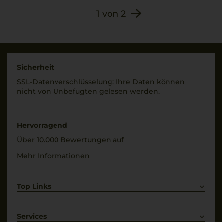
1
von
2
Sicherheit
SSL-Daten­verschlüs­selung: Ihre Daten können
nicht von Unbe­fugten gelesen werden.
Hervorragend
Über 10.000 Bewertungen auf
Mehr Informationen
Top Links
Rotwein
Weißwein
Services