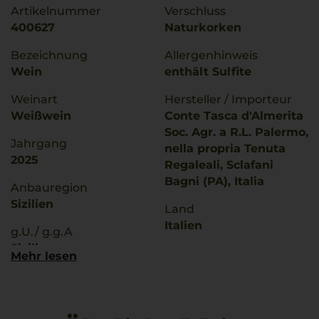
Artikelnummer
Verschluss
400627
Naturkorken
Bezeichnung
Allergenhinweis
Wein
enthält Sulfite
Weinart
Hersteller / Importeur
Weißwein
Conte Tasca d'Almerita
Soc. Agr. a R.L. Palermo,
Jahrgang
nella propria Tenuta
2025
Regaleali, Sclafani
Bagni (PA), Italia
Anbauregion
Sizilien
Land
Italien
g.U./ g.g.A
Sicilia
Füllmenge
Mehr lesen
0,75 L
Qualitätsstufe
Denominazione Di
Geschmack
Origine Controllata
trocken