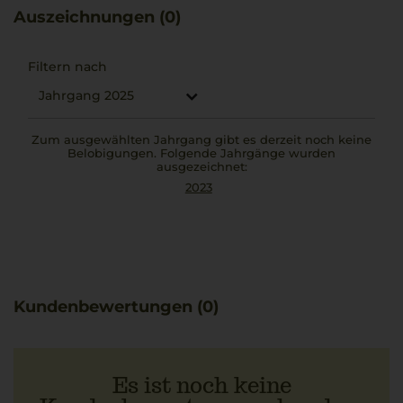
Zusammenspiel von Erbe und moderner Sorgfalt.
Auszeichnungen (0)
Der Wein eignet sich hervorragend als Begleiter zu
Gerichten wie Caponata, bei dem Auberginen, Tomaten
und Kapern die mediterranen Aromen des Grillo di Mozia
Filtern nach
besonders unterstreichen.
Jahrgang 2025
Zum ausgewählten Jahrgang gibt es derzeit noch keine
Belobigungen. Folgende Jahrgänge wurden
ausgezeichnet:
2023
Kundenbewertungen (0)
Es ist noch keine