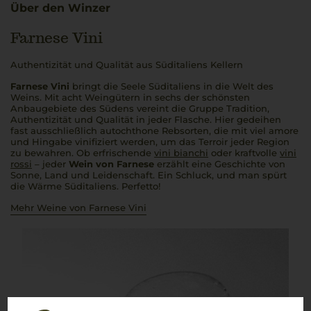
Über den Winzer
Farnese Vini
Authentizität und Qualität aus Süditaliens Kellern
Farnese Vini
bringt die Seele Süditaliens in die Welt des
Weins. Mit acht Weingütern in sechs der schönsten
Anbaugebiete des Südens vereint die Gruppe Tradition,
Authentizität und Qualität in jeder Flasche. Hier gedeihen
fast ausschließlich autochthone Rebsorten, die mit viel
amore
und Hingabe vinifiziert werden, um das Terroir jeder Region
zu bewahren. Ob erfrischende
vini bianchi
oder kraftvolle
vini
rossi
– jeder
Wein von Farnese
erzählt eine Geschichte von
Sonne, Land und Leidenschaft. Ein Schluck, und man spürt
die Wärme Süditaliens.
Perfetto
!
Mehr Weine von Farnese Vini