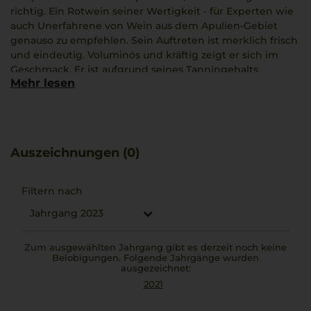
richtig. Ein Rotwein seiner Wertigkeit - für Experten wie
auch Unerfahrene von Wein aus dem Apulien-Gebiet
genauso zu empfehlen. Sein Auftreten ist merklich frisch
und eindeutig. Voluminös und kräftig zeigt er sich im
Geschmack. Er ist aufgrund seines Tanningehalts
Mehr lesen
tiefgründig und auffallend farbintensiv. Der Duft dieses
Puglia IGP aus dem Jahr 2021 erinnert an Brombeere,
Pflaume und Kirsche. Weiterhin lassen sich Aromen von
Vanille, Muskat und Pfeffer herausschmecken. Der Wein
hat eine Farbgebung in dunklem Purpurrot. Seine beste
Auszeichnungen (0)
Trinktemperatur liegt bei 16 °C. Wir empfehlen, ihn mit
kräftigen Gerichten zu kombinieren.
Filtern nach
Jahrgang 2023
Zum ausgewählten Jahrgang gibt es derzeit noch keine
Belobigungen. Folgende Jahrgänge wurden
ausgezeichnet:
2021