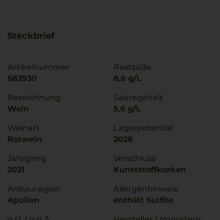
Steckbrief
Artikelnummer
Restsüße
683930
8,6 g/L
Bezeichnung
Säuregehalt
Wein
5,6 g/L
Weinart
Lagerpotential
Rotwein
2028
Jahrgang
Verschluss
2021
Kunststoffkorken
Anbauregion
Allergenhinweis
Apulien
enthält Sulfite
g.U./ g.g.A
Hersteller / Importeur