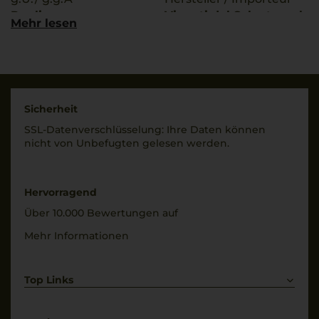
Puglia
Vigneti del Salento s.r.l.
Mehr lesen
- Manduria (TA) - Italia
Qualitätsstufe
Indicazione Geografica
Land
Protetta
Italien
Rebsorten
Füllmenge
Sicherheit
100% Primitivo
0,75 L
SSL-Daten­verschlüs­selung: Ihre Daten können
nicht von Unbe­fugten gelesen werden.
Trinktemperatur
Geschmack
16 °C
trocken
Alkoholgehalt
Hervorragend
13,5 % Vol.
Über 10.000 Bewertungen auf
Mehr Informationen
Top Links
Rotwein