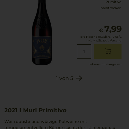
Primitivo
halbtrocken
7,99
€
pro Flasche (0.75l),
€ 10,65
/L
inkl. MwSt. zzgl.
Versand
Lebensmittel­angaben
1
von
5
2021
I Muri Primitivo
Wer robuste und würzige Rotweine mit
temperamentvollem Körper sucht, der ist hier genau