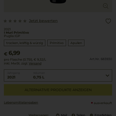
Jetzt bewerten
2021
I Muri Primitivo
Puglia IGP
trocken, kräftig & würzig
Primitivo
Apulien
6,99
€
Art.Nr. 683930
pro Flasche (0.75l),
€ 9,32
/L
inkl. MwSt. zzgl.
Versand
Jahrgang
Volumen
2021
0,75 L
ALTERNATIVE PRODUKTE ANZEIGEN
Lebensmittel­angaben
ausverkauft
Weitersagen:
Mail
Teilen
Empfehlen