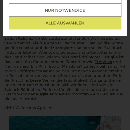
Apulien
NUR NOTWENDIGE
Fruchtige, kraftvolle Weine mit unverkennbarer
ALLE AUSWÄHLEN
süditalienischer Note
Ah, la
Puglia
! Diese sonnenverwöhnte Region im tiefen
Süden Italiens, wo die Leidenschaft für den Weinbau so tief
verwurzelt ist wie die alten Olivenbäume. Hier, wo die Sonne
golden scheint und der
Mezzogiorno
seinen vollen Ausdruck
findet, entstehen Weine, die genauso charaktervoll sind wie
das Land selbst. Von Salento bis Castel del Monte –
Puglia
ist
das Herzstück für autochthone Rebsorten wie
Primitivo
und
Negroamaro
. Ein Primitivo di Manduria? Einfach
bellisimo
! Mit
seiner kräftigen Struktur und den intensiven Aromen erzählt
er Geschichten von warmen Sommernächten und dem Duft
der Macchia. Diese Weine, die Fruchtigkeit, Würze und eine
unverkennbare Mineralität in sich vereinen, sind wie ein
Schluck Süditalien.
Perfetto
für alle, die den unverfälschten
Geschmack der
Puglia
entdecken möchten – ein Genuss, der
die Seele berührt.
Mehr Weine aus Apulien