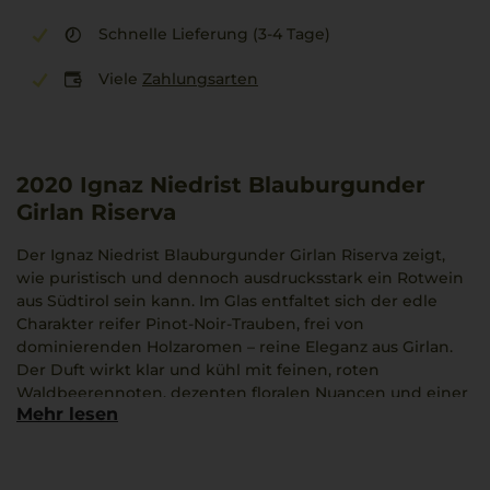
Schnelle Lieferung (3-4 Tage)
Viele
Zahlungsarten
2020
Ignaz Niedrist Blauburgunder
Girlan Riserva
Der Ignaz Niedrist Blauburgunder Girlan Riserva zeigt,
wie puristisch und dennoch ausdrucksstark ein Rotwein
aus Südtirol sein kann. Im Glas entfaltet sich der edle
Charakter reifer Pinot-Noir-Trauben, frei von
dominierenden Holzaromen – reine Eleganz aus Girlan.
Der Duft wirkt klar und kühl mit feinen, roten
Waldbeerennoten, dezenten floralen Nuancen und einer
Mehr lesen
feinen Würze. Am Gaumen zeigt sich die Stilistik filigran,
die Säure straff, der Körper geschliffen und fast
tänzerisch. Die kalkreichen Lagen verleihen Mineralität
und Finesse.