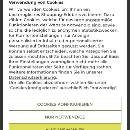
Verwendung von Cookies
kommen regionale Spezialitäten wie der leichte Vernatsch,
der perfekt zu den herzhaften Gerichten der alpinen
cucina
Wir verwenden Cookies, um Ihnen ein
passt. Jeder Schluck
Südtiroler Wein
ist eine Hommage an
bestmögliches Shopping-Erlebnis zu bieten. Dazu
die Schönheit und Vielfalt dieser einzigartigen Region.
Salute
zählen Cookies, welche für das ordnungsgemäße
a Südtirol
!
Funktionieren der Website notwendig sind, sowie
solche, die lediglich zu anonymen Statistikzwecken,
Mehr Weine aus Südtirol
für Komforteinstellungen, zur Anzeige
personalisierter Inhalte oder personalisierter
Werbung auf Drittseiten genutzt werden. Sie
können selbst entscheiden, welche Kategorien Sie
zulassen möchten. Bitte beachten Sie, dass auf Basis
Ihrer Einstellungen womöglich nicht mehr alle
Funktionalitäten der Seite zur Verfügung stehen.
Weitere Informationen finden Sie in unserer
Datenschutzerklärung
.
Um alle Cookies abzulehnen, wählen Sie unter
"Cookies konfigurieren" ausschließlich "notwendig".
COOKIES KONFIGURIEREN
NUR NOTWENDIGE
ALLE AUSWÄHLEN