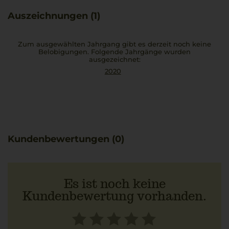
Der lange Abgang bleibt harmonisch und ausgewogen.
Auszeichnungen (1)
Das Weingut Ignaz Niedrist verfolgt seit Jahren eine
nachhaltige Arbeitsweise und einen schonenden
Ausbau, die sich in diesem Blauburgunder gut
Zum ausgewählten Jahrgang gibt es derzeit noch keine
widerspiegeln. Passend dazu ist ein Gericht mit
Belobigungen. Folgende Jahrgänge wurden
ausgezeichnet:
Kalbfleisch und einer Thunfischcreme.
2020
Kundenbewertungen (0)
Es ist noch keine
Kundenbewertung vorhanden.