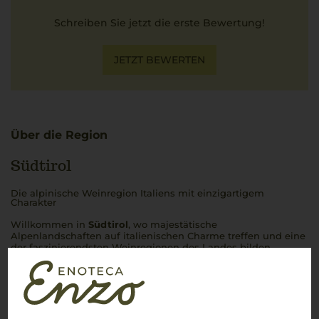
Schreiben Sie jetzt die erste Bewertung!
JETZT BEWERTEN
Über die Region
Südtirol
Die alpinische Weinregion Italiens mit einzigartigem
Charakter
Willkommen in
Südtirol
, wo majestätische
Alpenlandschaften auf italienischen Charme treffen und eine
der faszinierendsten Weinregionen des Landes bilden.
Zwischen imposanten Berggipfeln und sonnenverwöhnten
Weinbergen entstehen Weine, die die Seele Italiens und das
alpine Terroir perfekt vereinen. Ob der erstklassige
Weißburgunder aus der
Cantina Terlan
, der aromatische
Sauvignon Blanc
oder der vollmundige
Lagrein
– die
Weine
Südtirols
sind frisch, elegant und unverwechselbar. Dazu