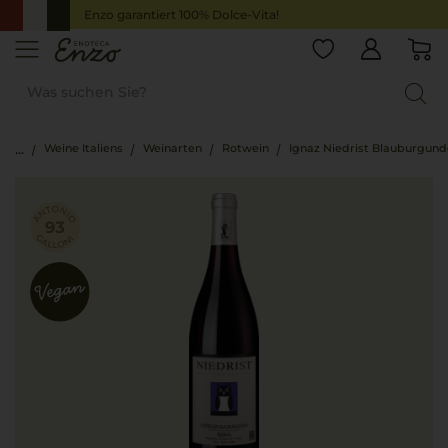
Enzo garantiert 100% Dolce-Vita!
Weine Italiens
Weinarten
Rotwein
Ignaz Niedrist Blauburgunde