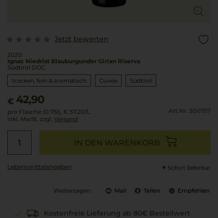
Jetzt bewerten
2020
Ignaz Niedrist Blauburgunder Girlan Riserva
Südtirol DOC
trocken, fein & aromatisch
Cuvée
Südtirol
42,90
€
Art.Nr. 300757
pro Flasche (0.75l),
€ 57,20
/L
inkl. MwSt. zzgl.
Versand
IN DEN WARENKORB
Lebensmittel­angaben
Sofort lieferbar
Weitersagen:
Mail
Teilen
Empfehlen
Kostenfreie Lieferung ab 80€ Bestellwert