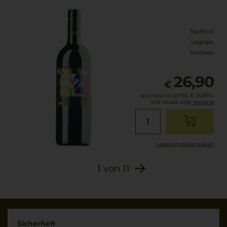
1 g/L
Südtirol
Lagrein
trocken
26,90
€
pro Flasche (0.75l),
€ 35,87
/L
inkl. MwSt. zzgl.
Versand
Lebensmittel­angaben
1
von
11
Sicherheit