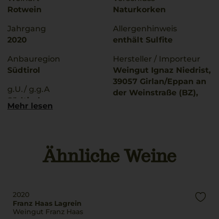
Rotwein
Naturkorken
Jahrgang
Allergenhinweis
2020
enthält Sulfite
Anbauregion
Hersteller / Importeur
Südtirol
Weingut Ignaz Niedrist,
39057 Girlan/Eppan an
g.U./ g.g.A
der Weinstraße (BZ),
Südtirol
Italien
Mehr lesen
Rebsorten
Land
100% Pinot Noir
Italien
Ähnliche Weine
Trinktemperatur
Füllmenge
15 °C
0,75 L
Alkoholgehalt
Geschmack
13,5 % Vol.
2020
trocken
Franz Haas Lagrein
Restsüße
Weingut Franz Haas