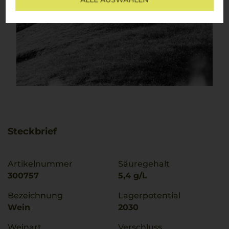
Steckbrief
Artikelnummer
Säuregehalt
300757
5,4 g/L
Bezeichnung
Lagerpotential
Wein
2030
Weinart
Verschluss