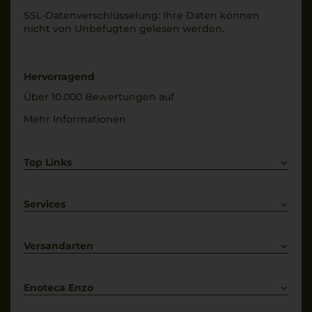
SSL-Daten­verschlüs­selung: Ihre Daten können
nicht von Unbe­fugten gelesen werden.
Hervorragend
Über 10.000 Bewertungen auf
Mehr Informationen
Top Links
Rotwein
Weißwein
Services
Prosecco
Lieferkonditionen
Primitivo
Kontakt
Versandarten
Bestellung widerrufen
Enoteca Enzo
Über uns