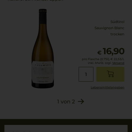
1 g/L
Südtirol
Sauvignon Blanc
trocken
16,90
€
pro Flasche (0.75l),
€ 22,53
/L
inkl. MwSt. zzgl.
Versand
Lebensmittel­angaben
1
von
2