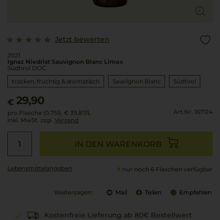
Jetzt bewerten
2021
Ignaz Niedrist Sauvignon Blanc Limes
Südtirol DOC
trocken, fruchtig & aromatisch
Sauvignon Blanc
Südtirol
29,90
€
Art.Nr. 167124
pro Flasche (0.75l),
€ 39,87
/L
inkl. MwSt. zzgl.
Versand
IN DEN WARENKORB
Lebensmittel­angaben
nur noch 6 Flaschen verfügbar
Weitersagen:
Mail
Teilen
Empfehlen
Kostenfreie Lieferung ab 80€ Bestellwert