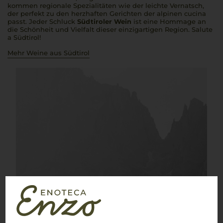
kommen regionale Spezialitäten wie der leichte Vernatsch,
der perfekt zu den herzhaften Gerichten der alpinen
cucina
passt. Jeder Schluck
Südtiroler Wein
ist eine Hommage an
die Schönheit und Vielfalt dieser einzigartigen Region.
Salute
a Südtirol
!
Mehr Weine aus Südtirol