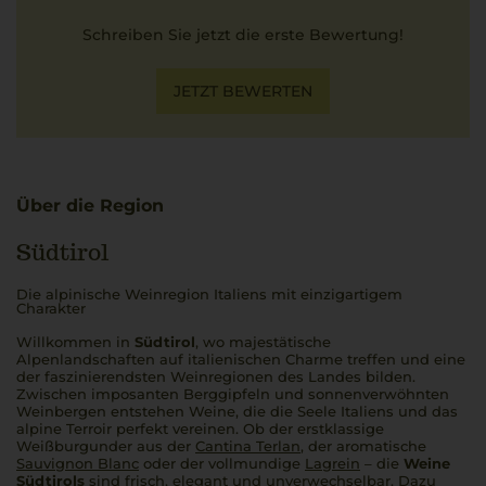
Schreiben Sie jetzt die erste Bewertung!
JETZT BEWERTEN
Über die Region
Südtirol
Die alpinische Weinregion Italiens mit einzigartigem
Charakter
Willkommen in
Südtirol
, wo majestätische
Alpenlandschaften auf italienischen Charme treffen und eine
der faszinierendsten Weinregionen des Landes bilden.
Zwischen imposanten Berggipfeln und sonnenverwöhnten
Weinbergen entstehen Weine, die die Seele Italiens und das
alpine Terroir perfekt vereinen. Ob der erstklassige
Weißburgunder aus der
Cantina Terlan
, der aromatische
Sauvignon Blanc
oder der vollmundige
Lagrein
– die
Weine
Südtirols
sind frisch, elegant und unverwechselbar. Dazu