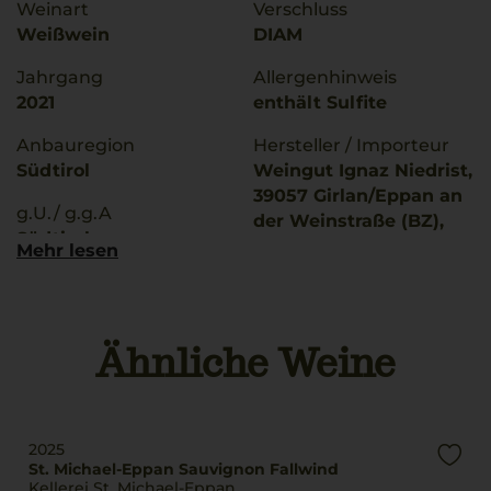
Weinart
Verschluss
Weißwein
DIAM
Jahrgang
Allergenhinweis
2021
enthält Sulfite
Anbauregion
Hersteller / Importeur
Südtirol
Weingut Ignaz Niedrist,
39057 Girlan/Eppan an
g.U./ g.g.A
der Weinstraße (BZ),
Südtirol
Italien
Mehr lesen
Rebsorten
Land
100% Sauvignon Blanc
Italien
Ähnliche Weine
Trinktemperatur
Füllmenge
8 °C
0,75 L
Alkoholgehalt
Geschmack
14,5 % Vol.
2025
trocken
St. Michael-Eppan Sauvignon Fallwind
Restsüße
Kellerei St. Michael-Eppan