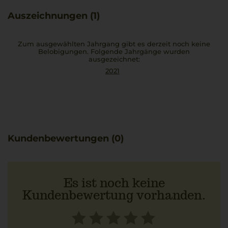
dessen cremige Thunfischsauce seine Harmonie und
Auszeichnungen (1)
Eleganz unterstreicht.
Zum ausgewählten Jahrgang gibt es derzeit noch keine
Belobigungen. Folgende Jahrgänge wurden
ausgezeichnet:
2021
Kundenbewertungen (0)
Es ist noch keine
Kundenbewertung vorhanden.