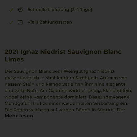
Schnelle Lieferung (3-4 Tage)
Viele
Zahlungsarten
2021
Ignaz Niedrist Sauvignon Blanc
Limes
Der Sauvignon Blanc vom Weingut Ignaz Niedrist
präsentiert sich in strahlendem Strohgelb. Aromen von
nassem Stein und Mango verleihen ihm eine elegante
und zarte Note. Am Gaumen wirkt er seidig, klar und fein,
wobei keine Komponente dominiert. Das ausgewogene
Mundgefühl lädt zu einer wiederholten Verkostung ein.
Die Reben wachsen auf kargen Böden in Südtirol. Der
Mehr lesen
Jahrgang 2021 zeigt die typische südtiroler Charakteristik
mit kühler Finesse, straffem Körper und kristalliner
Frische.
Dieser Weißwein passt hervorragend zu Vitello Tonnato,