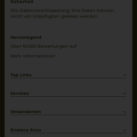
Sicherheit
SSL-Daten­verschlüs­selung: Ihre Daten können
nicht von Unbe­fugten gelesen werden.
Hervorragend
Über 10.000 Bewertungen auf
Mehr Informationen
Top Links
Rotwein
Weißwein
Services
Prosecco
Lieferkonditionen
Primitivo
Kontakt
Versandarten
Bestellung widerrufen
Enoteca Enzo