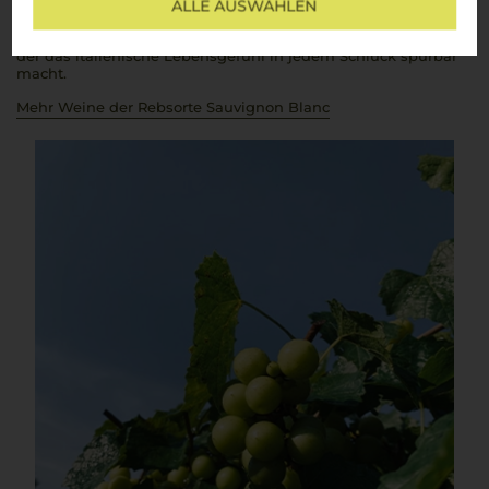
einem leichten
Antipasto
, frischen
frutti di mare
oder einfach
ALLE AUSWÄHLEN
pur – ein
bicchiere di Sauvignon Blanc
bringt die sonnige
Leichtigkeit und die Finesse Italiens direkt ins Glas. Ein Wein,
der das italienische Lebensgefühl in jedem Schluck spürbar
macht.
Mehr Weine der Rebsorte Sauvignon Blanc