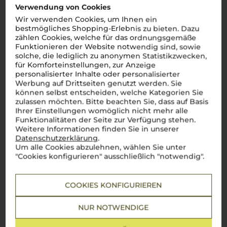
Verwendung von Cookies
Wir verwenden Cookies, um Ihnen ein
bestmögliches Shopping-Erlebnis zu bieten. Dazu
zählen Cookies, welche für das ordnungsgemäße
Funktionieren der Website notwendig sind, sowie
solche, die lediglich zu anonymen Statistikzwecken,
für Komforteinstellungen, zur Anzeige
personalisierter Inhalte oder personalisierter
Werbung auf Drittseiten genutzt werden. Sie
können selbst entscheiden, welche Kategorien Sie
zulassen möchten. Bitte beachten Sie, dass auf Basis
Ihrer Einstellungen womöglich nicht mehr alle
Funktionalitäten der Seite zur Verfügung stehen.
Über die Rebsorte
Weitere Informationen finden Sie in unserer
Datenschutzerklärung
.
Sauvignon Blanc
Um alle Cookies abzulehnen, wählen Sie unter
"Cookies konfigurieren" ausschließlich "notwendig".
Lebendig, elegant und frisch – ein italienischer Klassiker, der
begeistert
COOKIES KONFIGURIEREN
Der
Sauvignon Blanc
hat in den sonnigen Weinbergen
Italiens eine ganz besondere Heimat gefunden. Diese
weltweit geschätzte Rebsorte entfaltet hier ihre ganze Frische
NUR NOTWENDIGE
und Eleganz, mit lebendigen Aromen von Zitrusfrüchten und
grünen Noten, begleitet von einer angenehmen Säure. Ob zu