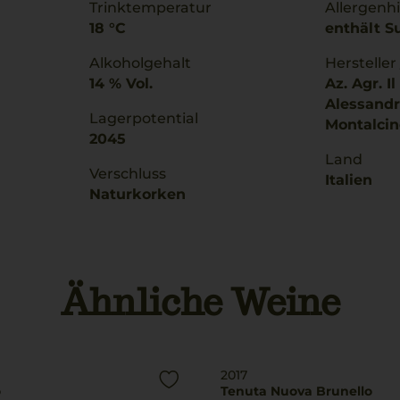
Trinktemperatur
Allergenh
18 °C
enthält Su
Alkoholgehalt
Hersteller
14 % Vol.
Az. Agr. I
Alessandr
Lagerpotential
Montalcino
2045
Land
Verschluss
Italien
Naturkorken
Ähnliche Weine
2017
o
Tenuta Nuova Brunello