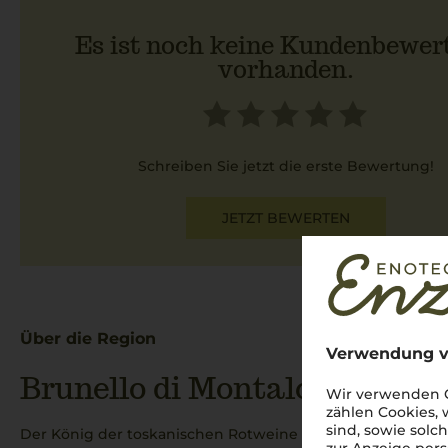
Es ist noch keine Kundenbewer
vorhanden.
Schreiben Sie jetzt die erste Bewertung!
JETZT BEWERTEN
Über die Region
Verwendung v
Brunello di Montalcino DOC
Wir verwenden C
zählen Cookies,
sind, sowie solc
Der König der toskanischen Rotweine