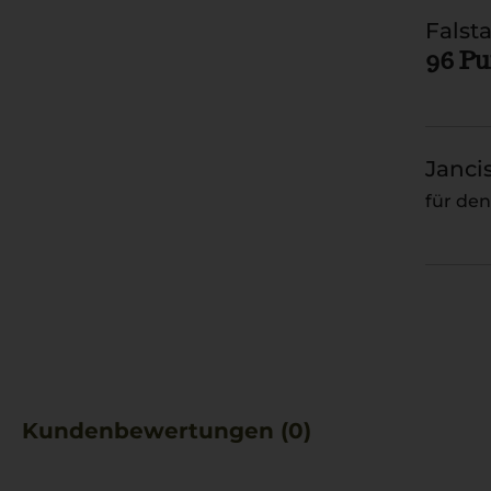
Falsta
96 P
Janci
für de
Kundenbewertungen (0)