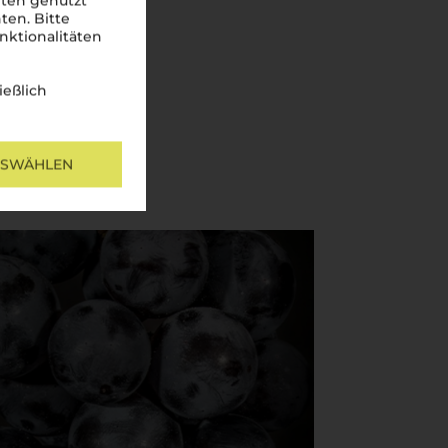
iten genutzt
ten. Bitte
nktionalitäten
ießlich
USWÄHLEN