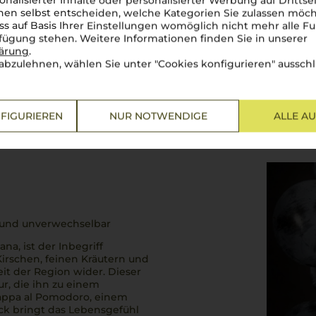
onalisierter Inhalte oder personalisierter Werbung auf Drittse
 Italiens, stammt aus der
en selbst entscheiden, welche Kategorien Sie zulassen möch
lcino in der
Toskana
. Bekannt
ss auf Basis Ihrer Einstellungen womöglich nicht mehr alle Fu
al, gilt
Brunello di Montalcino
rfügung stehen. Weitere Informationen finden Sie in unserer
der edelsten Weine der Welt.
lärung
.
Traube hergesellt, die hier
abzulehnen, wählen Sie unter "Cookies konfigurieren" ausschl
FIGURIEREN
NUR NOTWENDIGE
ALLE A
ig und unverwechselbar
na, ist der Inbegriff
Kirschen, feinen Kräutern und
eit der Region wider. Dieser
, die ihn zu einem
appa al Pomodoro
, einem
ck bringt das Lebensgefühl