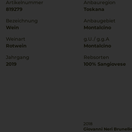
Artikelnummer
Anbauregion
819279
Toskana
Bezeichnung
Anbaugebiet
Wein
Montalcino
Weinart
g.U./ g.g.A
Rotwein
Montalcino
Jahrgang
Rebsorten
2019
100% Sangiovese
2018
Giovanni Neri Brunell