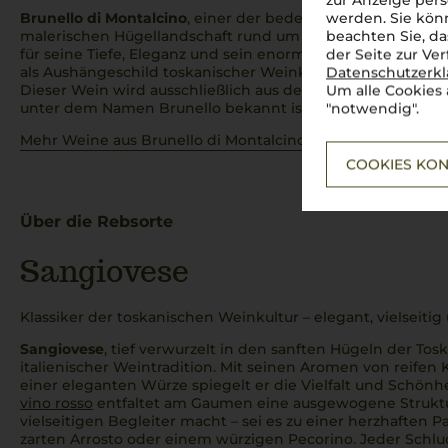
zur Anzeige pers
Brunello di Montalcino
, einer der bedeutendsten Rotweine
werden. Sie könn
malerischen Hügellandschaft rund um das Städchen Monta
beachten Sie, da
für seine Tiefe, Eleganz und sein enormes Alterungspotenzi
der Seite zur Ve
als Aushängeschild toskanischer Weinkunst und als einer 
Datenschutzerk
Dieser Wein wird ausschließlich aus der Sangiovese Grosso 
Um alle Cookies 
unter dem Namen Brunello bekannt ist.
"notwendig".
Mehr Weine aus Brunello di Montalcino DOCG
COOKIES KON
Über die Rebsorte
Sangiovese
Klassiker der toskanischen Weinkultur – elegant, vielseit
Sangiovese
, tief verwurzelt in den sanften Hügeln der Toska
italienischer Weintradition. Mit seinen Aromen von reifen 
einer eleganten Würze spiegelt er die Vielfalt und Schönh
vino rosso
entfaltet am Gaumen eine ausgewogene Struktur
vielseitigen Begleiter macht – sei es zu einer herzhaften
P
zarten
Arrosto
oder einem würzigen Pecorino. Jeder Schlu