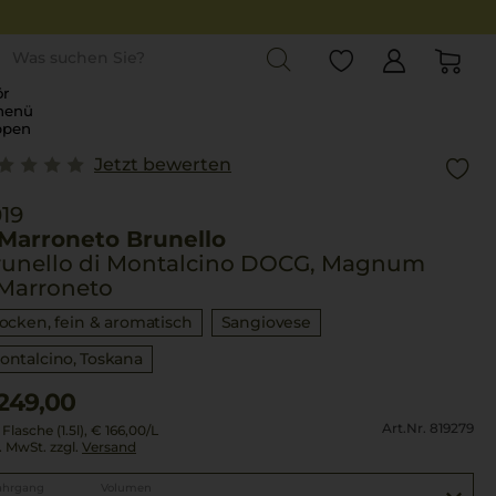
st
r
menü
ppen
Jetzt bewerten
19
 Marroneto Brunello
runello di Montalcino DOCG, Magnum
 Marroneto
rocken, fein & aromatisch
Sangiovese
ontalcino
Toskana
249,00
Art.Nr. 819279
Flasche (1.5l),
€ 166,00
/L
l. MwSt. zzgl.
Versand
ahrgang
Volumen