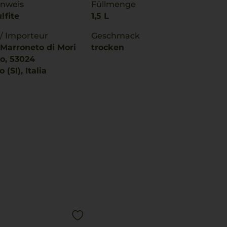
inweis
Füllmenge
lfite
1,5 L
 / Importeur
Geschmack
l Marroneto di Mori
trocken
o, 53024
 (SI), Italia