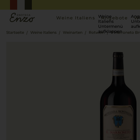
Weine
Ang
Weine Italiens
Angebote
W
Italiens
Unt
Untermenü
auf
aufklappen
Startseite
Weine Italiens
Weinarten
Rotwein
Il Marroneto Br