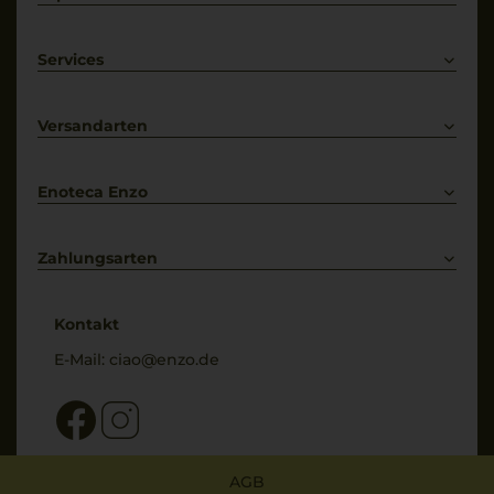
Rotwein
Weißwein
Services
Prosecco
Lieferkonditionen
Primitivo
Kontakt
Versandarten
Bestellung widerrufen
Enoteca Enzo
Über uns
Bewertungs-Richtlinien
Zahlungsarten
* Preisangaben inkl. gesetzl. MwSt. und zzgl. Service- & Versandkosten
Kontakt
E-Mail:
ciao@enzo.de
AGB