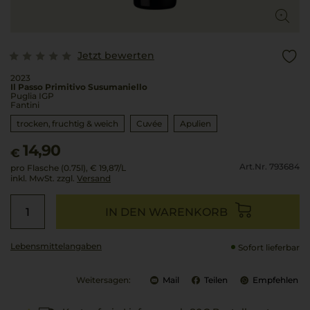
Jetzt bewerten
2023
Il Passo Primitivo Susumaniello
Puglia IGP
Fantini
trocken, fruchtig & weich
Cuvée
Apulien
14,90
€
Art.Nr. 793684
pro Flasche (0.75l),
€ 19,87
/L
inkl. MwSt. zzgl.
Versand
IN DEN WARENKORB
Lebensmittel­angaben
Sofort lieferbar
Weitersagen:
Mail
Teilen
Empfehlen