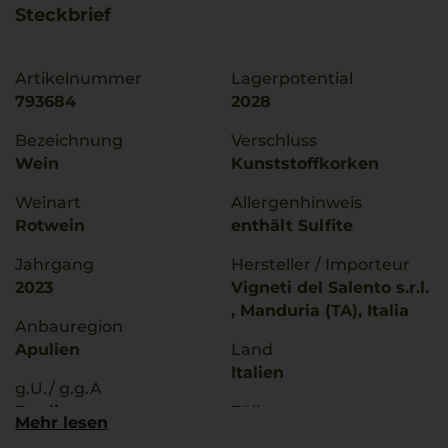
Steckbrief
Artikelnummer
Lagerpotential
793684
2028
Bezeichnung
Verschluss
Wein
Kunststoffkorken
Weinart
Allergenhinweis
Rotwein
enthält Sulfite
Jahrgang
Hersteller / Importeur
2023
Vigneti del Salento s.r.l.
, Manduria (TA), Italia
Anbauregion
Apulien
Land
Italien
g.U./ g.g.A
Puglia
Füllmenge
Mehr lesen
0,75 L