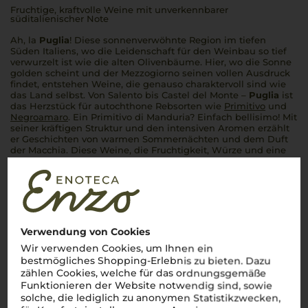
Fruchtige, kraftvolle Weine mit unverkennbarer
süditalienischer Note
Ah, la
Puglia
! Diese sonnenverwöhnte Region im tiefen
Süden Italiens, wo die Leidenschaft für den Weinbau so tief
verwurzelt ist wie die alten Olivenbäume. Hier, wo die Sonne
golden scheint und der
Mezzogiorno
seinen vollen Ausdruck
findet, entstehen Weine, die genauso charaktervoll sind wie
das Land selbst. Von Salento bis Castel del Monte –
Puglia
ist
das Herzstück für autochthone Rebsorten wie
Primitivo
und
Negroamaro
. Ein Primitivo di Manduria? Einfach
bellisimo
! Mit
seiner kräftigen Struktur und den intensiven Aromen erzählt
er Geschichten von warmen Sommernächten und dem Duft
der Macchia. Diese Weine, die Fruchtigkeit, Würze und eine
unverkennbare Mineralität in sich vereinen, sind wie ein
Schluck Süditalien.
Perfetto
für alle, die den unverfälschten
Geschmack der
Puglia
entdecken möchten – ein Genuss, der
die Seele berührt.
Mehr Weine aus Apulien
Verwendung von Cookies
Wir verwenden Cookies, um Ihnen ein
bestmögliches Shopping-Erlebnis zu bieten. Dazu
zählen Cookies, welche für das ordnungsgemäße
Funktionieren der Website notwendig sind, sowie
solche, die lediglich zu anonymen Statistikzwecken,