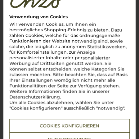
Die alpinische Weinregion Italiens mit einzigartigem
Charakter
Verwendung von Cookies
Willkommen in
Südtirol
, wo majestätische
Wir verwenden Cookies, um Ihnen ein
Alpenlandschaften auf italienischen Charme treffen und eine
der faszinierendsten Weinregionen des Landes bilden.
bestmögliches Shopping-Erlebnis zu bieten. Dazu
Zwischen imposanten Berggipfeln und sonnenverwöhnten
zählen Cookies, welche für das ordnungsgemäße
Weinbergen entstehen Weine, die die Seele Italiens und das
Funktionieren der Website notwendig sind, sowie
alpine Terroir perfekt vereinen. Ob der erstklassige
solche, die lediglich zu anonymen Statistikzwecken,
Weißburgunder aus der
Cantina Terlan
, der aromatische
für Komforteinstellungen, zur Anzeige
Sauvignon Blanc
oder der vollmundige
Lagrein
– die
Weine
personalisierter Inhalte oder personalisierter
Südtirols
sind frisch, elegant und unverwechselbar. Dazu
Werbung auf Drittseiten genutzt werden. Sie
kommen regionale Spezialitäten wie der leichte Vernatsch,
können selbst entscheiden, welche Kategorien Sie
der perfekt zu den herzhaften Gerichten der alpinen
cucina
passt. Jeder Schluck
Südtiroler Wein
ist eine Hommage an
zulassen möchten. Bitte beachten Sie, dass auf Basis
die Schönheit und Vielfalt dieser einzigartigen Region.
Salute
Ihrer Einstellungen womöglich nicht mehr alle
a Südtirol
!
Funktionalitäten der Seite zur Verfügung stehen.
Weitere Informationen finden Sie in unserer
Mehr Weine aus Südtirol
Datenschutzerklärung
.
Um alle Cookies abzulehnen, wählen Sie unter
"Cookies konfigurieren" ausschließlich "notwendig".
COOKIES KONFIGURIEREN