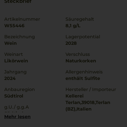
Steckbrief
Artikelnummer
Säuregehalt
W55446
8,1 g/L
Bezeichnung
Lagerpotential
Wein
2028
Weinart
Verschluss
Likörwein
Naturkorken
Jahrgang
Allergenhinweis
2024
enthält Sulfite
Anbauregion
Hersteller / Importeur
Südtirol
Kellerei
Terlan,39018,Terlan
g.U./ g.g.A
(BZ),Italien
Südtirol
Mehr lesen
Land
Rebsorten
Italien