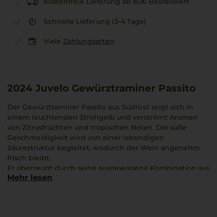
Kostenfreie Lieferung ab 80€ Bestellwert
Schnelle Lieferung (3-4 Tage)
Viele
Zahlungsarten
2024
Juvelo Gewürztraminer Passito
Der Gewürztraminer Passito aus Südtirol zeigt sich in
einem leuchtenden Strohgelb und verströmt Aromen
von Zitrusfrüchten und tropischen Noten. Die süße
Geschmeidigkeit wird von einer lebendigen
Säurestruktur begleitet, wodurch der Wein angenehm
frisch bleibt.
Er überzeugt durch seine ausgewogene Kombination aus
Mehr lesen
Reife, Eleganz und fruchtiger Frische, die an warme
Sommertage erinnert. Die kräftige Aromatik macht ihn
zu einem besonderen Begleiter zu Fisch, hellem Fleisch
oder einem sizilianischen Cannolo mit Ricotta und einem