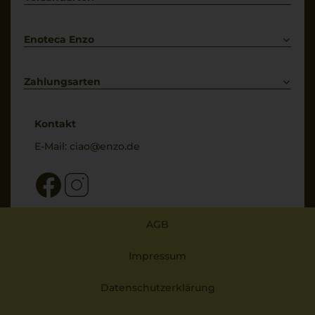
Bestellung widerrufen
Enoteca Enzo
Über uns
Bewertungs-Richtlinien
Zahlungsarten
* Preisangaben inkl. gesetzl. MwSt. und zzgl. Service- & Versandkosten
Kontakt
E-Mail:
ciao@enzo.de
AGB
Impressum
Datenschutzerklärung