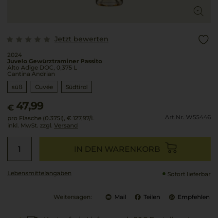
Jetzt bewerten
2024
Juvelo Gewürztraminer Passito
Alto Adige DOC, 0,375 L
Cantina Andrian
süß
Cuvée
Südtirol
47,99
€
Art.Nr. W55446
pro Flasche (0.375l),
€ 127,97
/L
inkl. MwSt. zzgl.
Versand
IN DEN WARENKORB
Lebensmittel­angaben
Sofort lieferbar
Weitersagen:
Mail
Teilen
Empfehlen