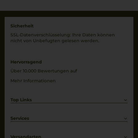
Gewürztraminer
Füllmenge
Trinktemperatur
0,375 L
8 °C
Sicherheit
Geschmack
SSL-Daten­verschlüs­selung: Ihre Daten können
Alkoholgehalt
süß
nicht von Unbe­fugten gelesen werden.
14 % Vol.
Restsüße
170 g/L
Hervorragend
Über 10.000 Bewertungen auf
Mehr Informationen
Top Links
Rotwein
Weißwein
Services
Prosecco
Lieferkonditionen
Primitivo
Kontakt
Versandarten