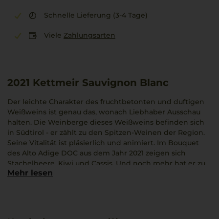
Schnelle Lieferung (3-4 Tage)
Viele
Zahlungsarten
2021
Kettmeir Sauvignon Blanc
Der leichte Charakter des fruchtbetonten und duftigen
Weißweins ist genau das, wonach Liebhaber Ausschau
halten. Die Weinberge dieses Weißweins befinden sich
in Südtirol - er zählt zu den Spitzen-Weinen der Region.
Seine Vitalität ist pläsierlich und animiert. Im Bouquet
des Alto Adige DOC aus dem Jahr 2021 zeigen sich
Stachelbeere, Kiwi und Cassis. Und noch mehr hat er zu
Mehr lesen
bieten: So integrieren sich Aromen wie Brennnessel,
Muskat und Paprika ins Geschmacksbild. Der Wein
strahlt in mittlerem Grüngelb. Seine perfekte
Trinktemperatur ist 8 °C. Er passt zu Mulligatawny Suppe,
Spaghetti alla Puttanesca oder Risi e Bisi. Der Wein passt