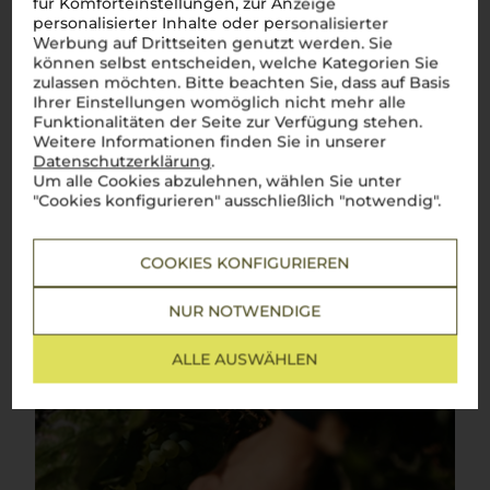
für Komforteinstellungen, zur Anzeige
Sauvignon Blanc
personalisierter Inhalte oder personalisierter
Werbung auf Drittseiten genutzt werden. Sie
können selbst entscheiden, welche Kategorien Sie
Lebendig, elegant und frisch – ein italienischer Klassiker, der
begeistert
zulassen möchten. Bitte beachten Sie, dass auf Basis
Ihrer Einstellungen womöglich nicht mehr alle
Der
Sauvignon Blanc
hat in den sonnigen Weinbergen
Funktionalitäten der Seite zur Verfügung stehen.
Italiens eine ganz besondere Heimat gefunden. Diese
Weitere Informationen finden Sie in unserer
weltweit geschätzte Rebsorte entfaltet hier ihre ganze Frische
Datenschutzerklärung
.
und Eleganz, mit lebendigen Aromen von Zitrusfrüchten und
Um alle Cookies abzulehnen, wählen Sie unter
grünen Noten, begleitet von einer angenehmen Säure. Ob zu
"Cookies konfigurieren" ausschließlich "notwendig".
einem leichten
Antipasto
, frischen
frutti di mare
oder einfach
pur – ein
bicchiere di Sauvignon Blanc
bringt die sonnige
Leichtigkeit und die Finesse Italiens direkt ins Glas. Ein Wein,
der das italienische Lebensgefühl in jedem Schluck spürbar
COOKIES KONFIGURIEREN
macht.
Mehr Weine der Rebsorte Sauvignon Blanc
NUR NOTWENDIGE
ALLE AUSWÄHLEN