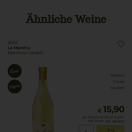
Denominazione Di
Land
Origine Controllata
Italien
Ähnliche Weine
Rebsorten
Füllmenge
100% Sauvignon
0,75 L
Trinktemperatur
Geschmack
2024
10 °C
trocken
La Manina
Manincor GmbH
Alkoholgehalt
13,5 % Vol.
Südtirol
Cuvée
trocken
15,90
€
pro Flasche (0.75l),
€ 21,20
/L
inkl. MwSt. zzgl.
Versand