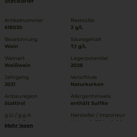
Steckbrief
Artikelnummer
Restsüße
618030
2 g/L
Bezeichnung
Säuregehalt
Wein
7,1 g/L
Weinart
Lagerpotential
Weißwein
2028
Jahrgang
Verschluss
2021
Naturkorken
Anbauregion
Allergenhinweis
Südtirol
enthält Sulfite
g.U./ g.g.A
Hersteller / Importeur
Alto Adige
Kettmeir SPA - Caldaro
Mehr lesen
- Italia
Qualitätsstufe