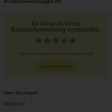
Kundenbewertungen (0)
zu einem Dinner mit den besten Freunden
ausgezeichnet.
Es ist noch keine
Kundenbewertung vorhanden.
Schreiben Sie jetzt die erste Bewertung!
JETZT BEWERTEN
Über die Region
Südtirol