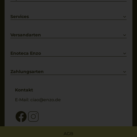
Rotwein
Weißwein
Services
Prosecco
Lieferkonditionen
Primitivo
Kontakt
Versandarten
Bestellung widerrufen
Enoteca Enzo
Über uns
Bewertungs-Richtlinien
Zahlungsarten
* Preisangaben inkl. gesetzl. MwSt. und zzgl. Service- & Versandkosten
Kontakt
E-Mail:
ciao@enzo.de
AGB