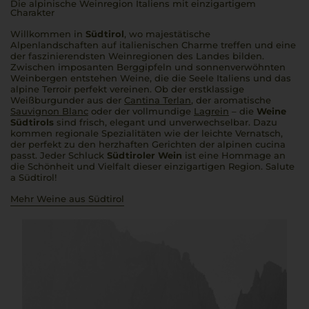
Die alpinische Weinregion Italiens mit einzigartigem
Charakter
Willkommen in
Südtirol
, wo majestätische
Alpenlandschaften auf italienischen Charme treffen und eine
der faszinierendsten Weinregionen des Landes bilden.
Zwischen imposanten Berggipfeln und sonnenverwöhnten
Weinbergen entstehen Weine, die die Seele Italiens und das
alpine Terroir perfekt vereinen. Ob der erstklassige
Weißburgunder aus der
Cantina Terlan
, der aromatische
Sauvignon Blanc
oder der vollmundige
Lagrein
– die
Weine
Südtirols
sind frisch, elegant und unverwechselbar. Dazu
kommen regionale Spezialitäten wie der leichte Vernatsch,
der perfekt zu den herzhaften Gerichten der alpinen
cucina
passt. Jeder Schluck
Südtiroler Wein
ist eine Hommage an
die Schönheit und Vielfalt dieser einzigartigen Region.
Salute
a Südtirol
!
Mehr Weine aus Südtirol