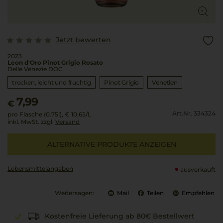
Jetzt bewerten
2023
Leon d'Oro Pinot Grigio Rosato
Delle Venezie DOC
trocken, leicht und fruchtig
Pinot Grigio
Venetien
7,99
€
Art.Nr. 334324
pro Flasche (0.75l),
€ 10,65
/L
inkl. MwSt. zzgl.
Versand
ALTERNATIVE PRODUKTE ANZEIGEN
Lebensmittel­angaben
ausverkauft
Weitersagen:
Mail
Teilen
Empfehlen
Kostenfreie Lieferung ab 80€ Bestellwert