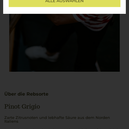
ALLE AUSWÄHLEN
Über die Rebsorte
Pinot Grigio
Zarte Zitrusnoten und lebhafte Säure aus dem Norden
Italiens