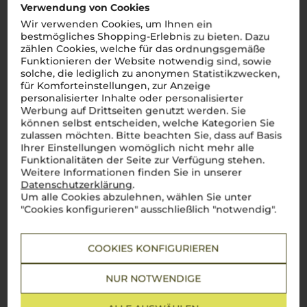
Verwendung von Cookies
den imposanten Dolomiten bis zur sonnigen Adriaküste zeigt
Venetien, wie perfekt italienische Lebensfreude im Glas
Wir verwenden Cookies, um Ihnen ein
eingefangen wird. Ein prickelnder
Prosecco
?
Perfetto
als
bestmögliches Shopping-Erlebnis zu bieten. Dazu
Aperitivo
, um das Leben zu feiern. Ein vollmundiger
Amarone
zählen Cookies, welche für das ordnungsgemäße
della Valpolicella
? Die ideale Begleitung zu einem herzhaften
Funktionieren der Website notwendig sind, sowie
Brasato
oder reifen Käse. Aber auch elegante Weißweine wie
solche, die lediglich zu anonymen Statistikzwecken,
der Lugana verzaubern, besonders in Kombination mit
frischen Meeresfrüchten. Die Weine aus
Venetien
sind wie
für Komforteinstellungen, zur Anzeige
die Region selbst: facettenreich, charmant und voller
personalisierter Inhalte oder personalisierter
Charakter.
Cin cin
auf dieses Weinparadies!
Werbung auf Drittseiten genutzt werden. Sie
können selbst entscheiden, welche Kategorien Sie
Mehr Weine aus Venetien
zulassen möchten. Bitte beachten Sie, dass auf Basis
Ihrer Einstellungen womöglich nicht mehr alle
Funktionalitäten der Seite zur Verfügung stehen.
Weitere Informationen finden Sie in unserer
Datenschutzerklärung
.
Um alle Cookies abzulehnen, wählen Sie unter
"Cookies konfigurieren" ausschließlich "notwendig".
COOKIES KONFIGURIEREN
NUR NOTWENDIGE