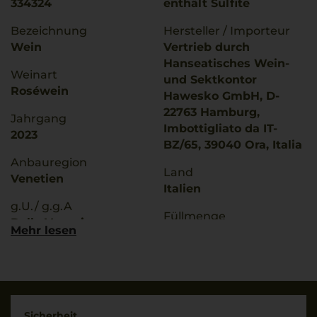
334324
enthält Sulfite
Bezeichnung
Hersteller / Importeur
Wein
Vertrieb durch
Hanseatisches Wein-
Weinart
und Sektkontor
Roséwein
Hawesko GmbH, D-
22763 Hamburg,
Jahrgang
Imbottigliato da IT-
2023
BZ/65, 39040 Ora, Italia
Anbauregion
Land
Venetien
Italien
g.U./ g.g.A
Füllmenge
Delle Venezie
Mehr lesen
0,75 L
Rebsorten
Geschmack
100% Pinot Grigio
trocken
Trinktemperatur
Ø Nährwerte pro 100g
8 °C
Sicherheit