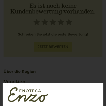
Es ist noch keine
Kundenbewertung vorhanden.
Schreiben Sie jetzt die erste Bewertung!
JETZT BEWERTEN
Über die Region
Venetien
Zwischen Dolomiten und Adria – Venezianische Weinkultur in
Perfektion
Benvenuti in
Veneto
, einer Region, die für ihre
atemberaubende Vielfalt und Weinkultur bekannt ist. Von