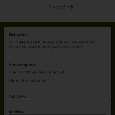
1
von
5
Sicherheit
SSL-Daten­verschlüs­selung: Ihre Daten können
nicht von Unbe­fugten gelesen werden.
Hervorragend
Über 10.000 Bewertungen auf
Mehr Informationen
Top Links
Rotwein
Weißwein
Services