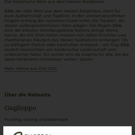
Der historische Wein aus dem Herzen Kalabriens
Cirò
, der edle Wein aus dem Herzen Kalabriens, steht für
pure Authentizität und Tradition. In den sonnenverwöhnten
Hügeln entlang der ionischen Küste reifen die Trauben, die
diesen außergewöhnlichen Wein prägen. Die Region
Cirò
,
eine der ältesten Weinbaugebiete Italiens, bringt Weine
hervor, die mit ihren tiefen Aromen von reifen Früchten und
mediterranen Kräutern das Wesen Süditaliens einfangen. Ob
zu kräftigem Fleisch oder herzhaften Antipasti – ein Glas
Cirò
erzählt Geschichten von kalabrischer Leidenschaft und
unberührter Natur. Ein echter
vino da scoprire
für alle, die die
Seele Kalabriens schmecken wollen.
Salute!
Mehr Weine aus Cirò DOC
Über die Rebsorte
Gaglioppo
Fruchtig, würzig, charakterstark
Was verbindet
Kalabrien
mehr mit seinem
sonnendurchfluteten Terroir als der
Gaglioppo
? Diese edle