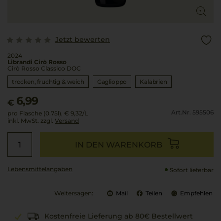
Jetzt bewerten
2024
Librandi Cirò Rosso
Cirò Rosso Classico DOC
trocken, fruchtig & weich
Gaglioppo
Kalabrien
6,99
€
Art.Nr. 595506
pro Flasche (0.75l),
€ 9,32
/L
inkl. MwSt. zzgl.
Versand
IN DEN WARENKORB
Lebensmittel­angaben
Sofort lieferbar
Weitersagen:
Mail
Teilen
Empfehlen
Kostenfreie Lieferung ab 80€ Bestellwert