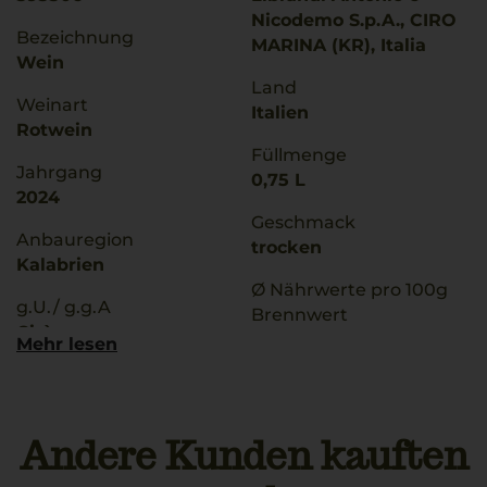
Nicodemo S.p.A., CIRO
Bezeichnung
MARINA (KR), Italia
Wein
Land
Weinart
Italien
Rotwein
Füllmenge
Jahrgang
0,75 L
2024
Geschmack
Anbauregion
trocken
Kalabrien
Ø Nährwerte pro 100g
g.U./ g.g.A
Brennwert
Cirò
317 kJ / 75 kcal
Mehr lesen
Fett
Qualitätsstufe
0 g
Denominazione Di
davon gesättigte
Origine Controllata
Fettsäuren: 0 g
Andere Kunden kauften
Kohlenhydrate
Rebsorten