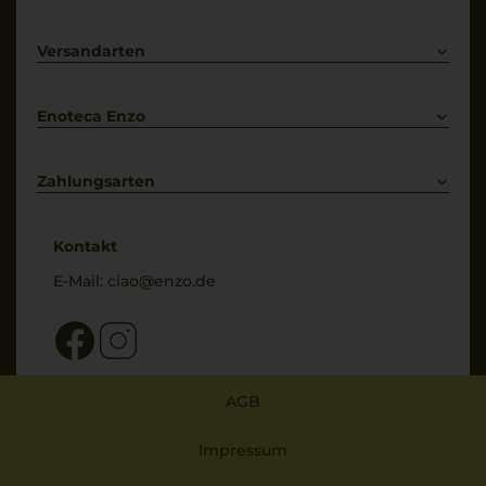
Prosecco
Lieferkonditionen
Primitivo
Kontakt
Versandarten
Bestellung widerrufen
Enoteca Enzo
Über uns
Bewertungs-Richtlinien
Zahlungsarten
* Preisangaben inkl. gesetzl. MwSt. und zzgl. Service- & Versandkosten
Kontakt
E-Mail:
ciao@enzo.de
AGB
Impressum