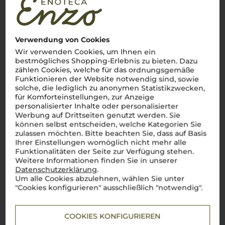
Rebsorte, eine der ältesten und wertvollsten der Region, ist
tief verwurzelt in der Region von Cirò. Mit seiner intensiven
rubinroten Farbe und einem Geschmacksprofil, das von reifen
roten Früchten, pikanter Würze und einer dezenten Erdigkeit
erzählt, verkörpert der
Gaglioppo
den Charakter Kalabriens.
Verwendung von Cookies
Diese Weine beeindrucken mit ihrer robusten Struktur,
Wir verwenden Cookies, um Ihnen ein
kräftigen Tanninen und einem Hauch von Mineralität, der an
bestmögliches Shopping-Erlebnis zu bieten. Dazu
die steinigen Hügel der Region erinnert.
Perfetto
zu
zählen Cookies, welche für das ordnungsgemäße
gegrilltem Fleisch, Wild oder einem Stück gereiftem Pecorino
–
Gaglioppo
bringt den Geschmack Kalabriens auf den Tisch.
Funktionieren der Website notwendig sind, sowie
solche, die lediglich zu anonymen Statistikzwecken,
Mehr Weine der Rebsorte Gaglioppo
für Komforteinstellungen, zur Anzeige
personalisierter Inhalte oder personalisierter
Werbung auf Drittseiten genutzt werden. Sie
können selbst entscheiden, welche Kategorien Sie
zulassen möchten. Bitte beachten Sie, dass auf Basis
Ihrer Einstellungen womöglich nicht mehr alle
Funktionalitäten der Seite zur Verfügung stehen.
Weitere Informationen finden Sie in unserer
Datenschutzerklärung
.
Um alle Cookies abzulehnen, wählen Sie unter
"Cookies konfigurieren" ausschließlich "notwendig".
COOKIES KONFIGURIEREN