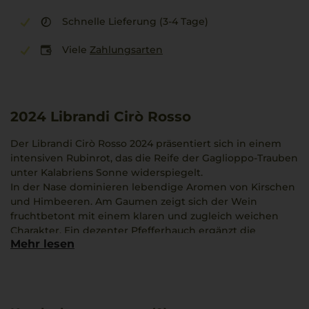
Schnelle Lieferung (3-4 Tage)
Viele
Zahlungsarten
2024
Librandi Cirò Rosso
Der Librandi Cirò Rosso 2024 präsentiert sich in einem
intensiven Rubinrot, das die Reife der Gaglioppo-Trauben
unter Kalabriens Sonne widerspiegelt.
In der Nase dominieren lebendige Aromen von Kirschen
und Himbeeren. Am Gaumen zeigt sich der Wein
fruchtbetont mit einem klaren und zugleich weichen
Charakter. Ein dezenter Pfefferhauch ergänzt die
Mehr lesen
fruchtigen Noten und sorgt für eine angenehme Würze.
Das ausgewogene Zusammenspiel aus Frische und
Struktur verleiht diesem Cirò Rosso eine lebendige
Lebendigkeit. Ideal geeignet zu Spaghetti alla Norma,
deren Auberginen und Tomatensugo die fruchtigen