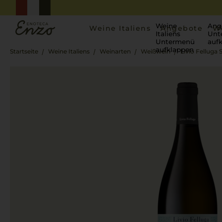
Weine
Ang
Weine Italiens
Angebote
W
Italiens
Unt
Untermenü
auf
aufklappen
Startseite
Weine Italiens
Weinarten
Weißwein
Livio Felluga 