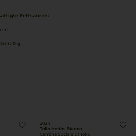
ättigte Fettsäuren:
drate
ker: 0 g
2024
Tollo Hedós Bianco
Cantina Sociale di Tollo