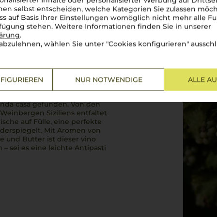
onalisierter Inhalte oder personalisierter Werbung auf Drittse
en selbst entscheiden, welche Kategorien Sie zulassen möch
ss auf Basis Ihrer Einstellungen womöglich nicht mehr alle Fu
rfügung stehen. Weitere Informationen finden Sie in unserer
lärung
.
abzulehnen, wählen Sie unter "Cookies konfigurieren" ausschl
FIGURIEREN
NUR NOTWENDIGE
ALLE A
onda casa
gefunden. Von den
n Weinbergen
Siziliens
entfaltet
Frische auf Fülle, eine perfekte
iderspiegelt. Mit Aromen von
le und Butter ist dieser
vino
 – sei es eine leichte Antipasti