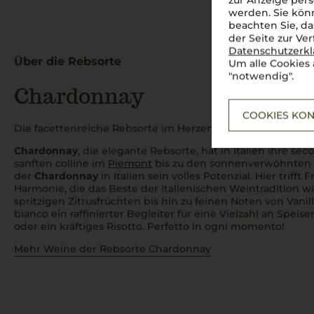
zur Anzeige pers
werden. Sie könn
beachten Sie, da
der Seite zur Ve
Datenschutzerk
Über die Rebsorte
Um alle Cookies 
"notwendig".
Chardonnay
COOKIES KON
Die facettenreiche Rebsorte im Herzen Italiens
Chardonnay
, die elegante Rebsorte, hat in Italien ihre
sec
sanften
colline
im
Piemont
bis zu den sonnenverwöhnte
der
Chardonnay
in Italien sein volles Potenzial. Hier trifft 
Harmonie, die das Beste der italienischen Weintradition w
spritzigen Zitrusfrüchten bis hin zu feinen Noten von Vanil
bianco
ein raffinierter Begleiter für eine Vielzahl an Speisen
oder ein kräftiges Risotto.
Perfetto in ogni momento!
Mehr Weine der Rebsorte Chardonnay