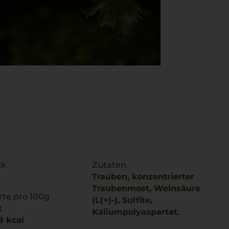
ck
Zutaten
Trauben, konzentrierter
Traubenmost, Weinsäure
te pro 100g
(L(+)-), Sulfite,
t
Kaliumpolyaspartat.
8 kcal