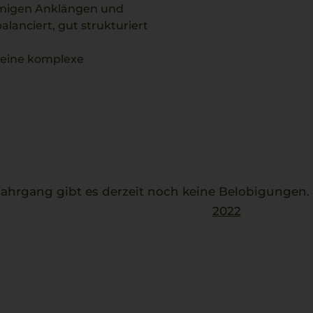
remigen Anklängen und
lanciert, gut strukturiert
 eine komplexe
uf eine sorgfältige
tät.
elle mit Zucchini und
vereinen.
hrgang gibt es derzeit noch keine Belobigungen
2022