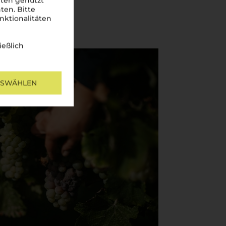
iten genutzt
ten. Bitte
nktionalitäten
ießlich
USWÄHLEN