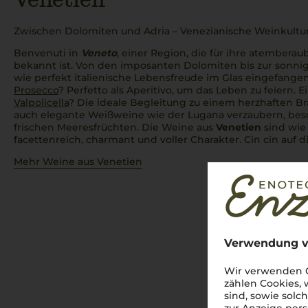
Zwischen Dolomiten und Adria – Venezianische Weinkultur
Benvenuti in
Veneto
, einer Region, die für ihre atembera
bekannt ist. Von den imposanten Dolomiten bis zur sonnig
wie perfekt italienische Lebensfreude im Glas eingefangen
Prosecco
?
Perfetto
als
Aperitivo
, um das Leben zu feiern. 
Valpolicella
? Die ideale Begleitung zu einem herzhaften
Br
auch elegante Weißweine wie der Lugana verzaubern, bes
frischen Meeresfrüchten. Die Weine aus
Venetien
sind wie 
facettenreich, charmant und voller Charakter.
Cin cin
auf d
Mehr Weine aus Venetien
Verwendung v
Wir verwenden C
zählen Cookies,
sind, sowie solc