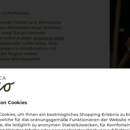
 in Perfektion
ubende Vielfalt und Weinkultur
en Adriaküste zeigt Venetien,
 wird. Ein prickelnder
Ein vollmundiger
Amarone della
asato
oder reifen Käse. Aber
onders in Kombination mit
die Region selbst:
ieses Weinparadies!
on Cookies
ookies, um Ihnen ein bestmögliches Shopping-Erlebnis zu bi
 welche für das ordnungsgemäße Funktionieren der Website
he, die lediglich zu anonymen Statistikzwecken, für Komfortei