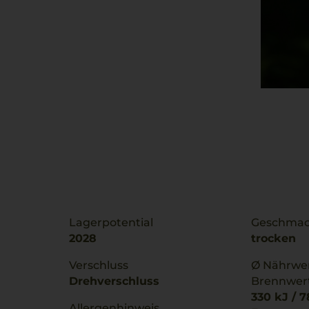
Lagerpotential
Geschma
2028
trocken
Verschluss
Ø Nährwer
Drehverschluss
Brennwer
330 kJ / 7
Allergenhinweis