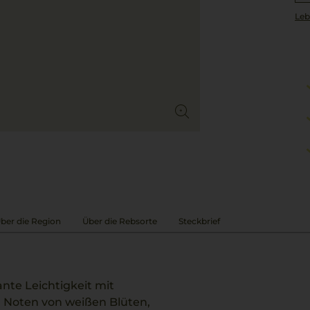
Leb
ber die Region
Über die Rebsorte
Steckbrief
ante Leichtigkeit mit
h Noten von weißen Blüten,