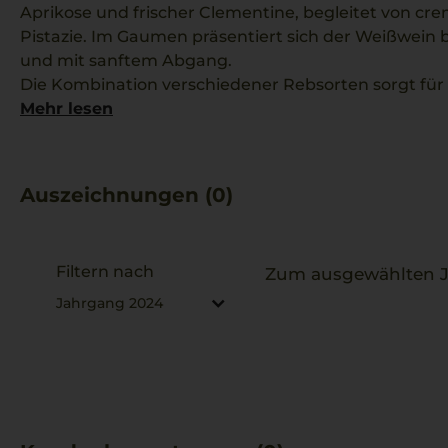
Aprikose und frischer Clementine, begleitet von c
Pistazie. Im Gaumen präsentiert sich der Weißwein ba
und mit sanftem Abgang.
Die Kombination verschiedener Rebsorten sorgt für
aromatische Textur. Das Weingut legt großen Wert a
Mehr lesen
Abstimmung von moderner Technik und Terroirquali
Gut harmoniert der Sharis mit Gerichten wie Tagliat
Jakobsmuscheln, die mediterrane Frische und Tiefe 
Auszeichnungen (0)
Filtern nach
Zum ausgewählten Ja
Jahrgang 2024