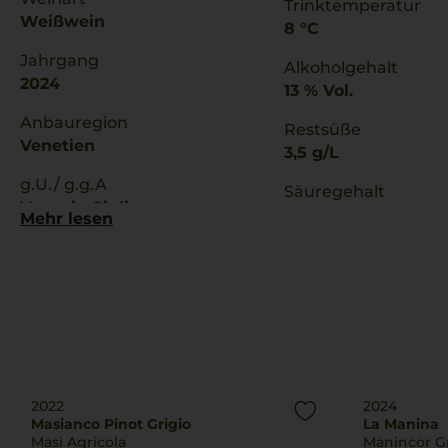
Trinktemperatur
Weißwein
8 °C
Jahrgang
Alkoholgehalt
2024
13 % Vol.
Anbauregion
Restsüße
Venetien
3,5 g/L
g.U./ g.g.A
Säuregehalt
Venezia Giulia
5,6 g/L
Mehr lesen
2022
2024
Masianco Pinot Grigio
La Manina
Masi Agricola
Manincor 