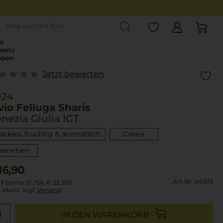
st
r
menü
ppen
Jetzt bewerten
024
vio Felluga Sharis
nezia Giulia IGT
rocken, fruchtig & aromatisch
Cuvée
Venetien
16,90
Art.Nr. 641313
 Flasche (0.75l),
€ 22,53
/L
l. MwSt. zzgl.
Versand
IN DEN WARENKORB