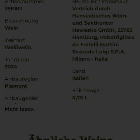
Artikelnummer
Hersteller / Importeur
398182
Vertrieb durch
Hanseatisches Wein-
Bezeichnung
und Sektkontor
Wein
Hawesko GmbH, 22763
Hamburg, Imbottigliato
Weinart
da Fratelli Martini
Weißwein
Secondo Luigi S.P.A.
Milano - Italia
Jahrgang
2024
Land
Italien
Anbauregion
Piemont
Füllmenge
0,75 L
Anbaugebiet
Gavi
Mehr lesen
Geschmack
trocken
g.U./ g.g.A
Gavi
Ø Nährwerte pro 100g
Brennwert
Qualitätsstufe