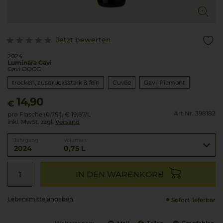
Jetzt bewerten
2024
Luminara Gavi
Gavi DOCG
trocken, ausdrucksstark & fein
Cuvée
Gavi
Piemont
14,90
€
Art.Nr. 398182
pro Flasche (0.75l),
€ 19,87
/L
inkl. MwSt. zzgl.
Versand
Jahrgang
Volumen
2024
0,75 L
IN DEN WARENKORB
Lebensmittel­angaben
Sofort lieferbar