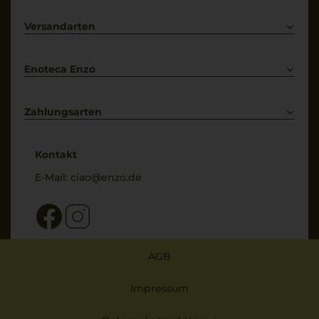
Prosecco
Lieferkonditionen
Primitivo
Kontakt
Versandarten
Bestellung widerrufen
Enoteca Enzo
Über uns
Bewertungs-Richtlinien
Zahlungsarten
* Preisangaben inkl. gesetzl. MwSt. und zzgl. Service- & Versandkosten
Kontakt
E-Mail:
ciao@enzo.de
AGB
Impressum