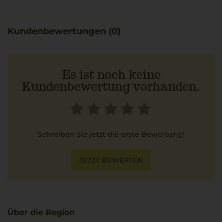
seiner lebendigen und fruchtigen Note ein genussvolles
Erlebnis. Ideal zu Risotto oder Ravioli, ergänzt er die
Wärme traditioneller italienischer Küche.
Kundenbewertungen (0)
Es ist noch keine
Kundenbewertung vorhanden.
Schreiben Sie jetzt die erste Bewertung!
JETZT BEWERTEN
Über die Region