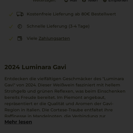
Weitersagen:
Mail
Teilen
Empfehlen
Kostenfreie Lieferung ab 80€ Bestellwert
Schnelle Lieferung (3-4 Tage)
Viele
Zahlungsarten
2024
Luminara Gavi
Entdecken die vielfältigen Geschmäcker des "Luminara
Gavi" von 2024. Dieser Weißwein fasziniert mit hellem
Strohgelb und grünen Reflexen, was beim Einschenken
bereits Freude bereitet. Im Piemont angebaut,
repräsentiert er die Qualität und Aromen der Gavi-
Region in Italien. Die Cortese-Traube entfaltet ihre
Raffinesse in Mandelnoten, die Verbindung zur
Mehr lesen
italienischen Gastfreundschaft schaffen. Dieser Wein
passt hervorragend zu milden Speisen und bietet mit