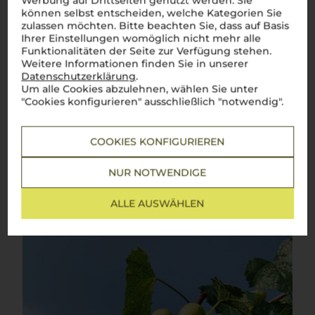
Werbung auf Drittseiten genutzt werden. Sie
Eleganz und Frische aus dem Piemont
können selbst entscheiden, welche Kategorien Sie
zulassen möchten. Bitte beachten Sie, dass auf Basis
Worin liegt der Zauber des italienischen Lebensgefühls? In
Ihrer Einstellungen womöglich nicht mehr alle
der Kunst, jeden Moment mit Stil und Freude zu genießen.
Funktionalitäten der Seite zur Verfügung stehen.
Genau das spiegelt
Cortese
wider. Diese noble Rebsorte, die
Weitere Informationen finden Sie in unserer
im
Piemont
ihre Wurzeln geschlagen hat, bringt den
berühmten
Gavi
hervor – einen
vino bianco
, der mittlerweile
Datenschutzerklärung
.
die Welt verzaubert.
Cortese Weine
leuchten mit ihrer
Um alle Cookies abzulehnen, wählen Sie unter
frischen, eleganten Säure und verzaubern mit Noten von
"Cookies konfigurieren" ausschließlich "notwendig".
grünen Äpfeln, Zitrusfrüchten und einem Hauch von weißen
Blüten. Leicht und doch tiefgründig sind sie der ideale
Begleiter für raffinierte italienische Gerichte.
COOKIES KONFIGURIEREN
Mehr Weine der Rebsorte Cortese
NUR NOTWENDIGE
ALLE AUSWÄHLEN