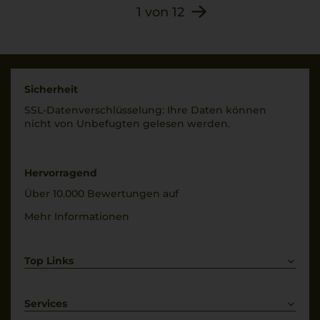
1
von
12
(Kaliumpolyaspartat,
DIAM
Gummiarabikum),
Allergenhinweis
Konservierungsstoffe
enthält Sulfite
(SULFITE),
Antioxidationsmittel (L-
Sicherheit
Ascorbinsäure (Vitamin
SSL-Daten­verschlüs­selung: Ihre Daten können
C)).
nicht von Unbe­fugten gelesen werden.
Hervorragend
Über 10.000 Bewertungen auf
Mehr Informationen
Top Links
Rotwein
Weißwein
Services