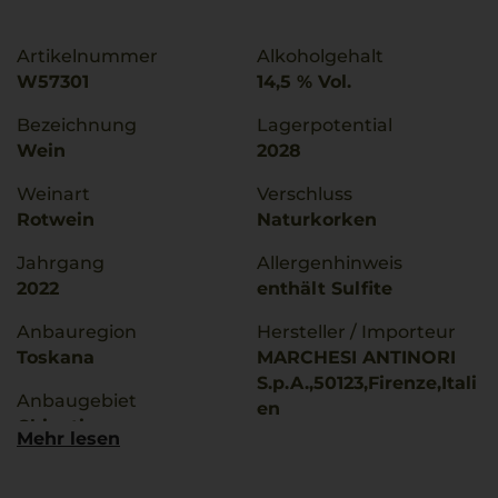
Artikelnummer
Alkoholgehalt
W57301
14,5 % Vol.
Bezeichnung
Lagerpotential
Wein
2028
Weinart
Verschluss
Rotwein
Naturkorken
Jahrgang
Allergenhinweis
2022
enthält Sulfite
Anbauregion
Hersteller / Importeur
Toskana
MARCHESI ANTINORI
S.p.A.,50123,Firenze,Itali
Anbaugebiet
en
Chianti
Mehr lesen
Land
g.U./ g.g.A
Italien
Chianti Classico