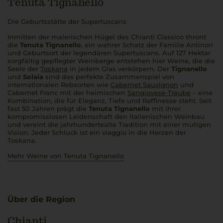
Tenuta Tignanello
Die Geburtsstätte der Supertuscans
Inmitten der malerischen Hügel des Chianti Classico thront
die
Tenuta Tignanello
, ein wahrer Schatz der Familie Antinori
und Geburtsort der legendären Supertuscans. Auf 127 Hektar
sorgfältig gepflegter Weinberge entstehen hier Weine, die die
Seele der
Toskana
in jedem Glas verkörpern. Der
Tignanello
und
Solaia
sind das perfekte Zusammenspiel von
internationalen Rebsorten wie
Cabernet Sauvignon
und
Cabernet Franc mit der heimischen
Sangiovese-Traube
– eine
Kombination, die für Eleganz, Tiefe und Raffinesse steht. Seit
fast 50 Jahren prägt die
Tenuta Tignanello
mit ihrer
kompromisslosen Leidenschaft den italienischen Weinbau
und vereint die jahrhundertealte Tradition mit einer mutigen
Vision. Jeder Schluck ist ein
viaggio
in die Herzen der
Toskana.
Mehr Weine von Tenuta Tignanello
Über die Region
Chianti