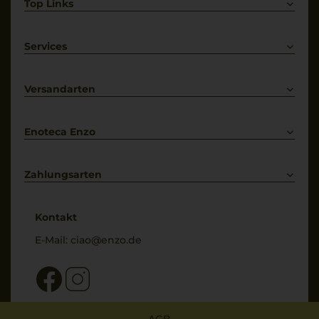
Top Links
Rotwein
Weißwein
Services
Prosecco
Lieferkonditionen
Primitivo
Kontakt
Versandarten
Bestellung widerrufen
Enoteca Enzo
Über uns
Bewertungs-Richtlinien
Zahlungsarten
* Preisangaben inkl. gesetzl. MwSt. und zzgl. Service- & Versandkosten
Kontakt
E-Mail:
ciao@enzo.de