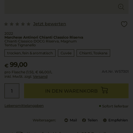
Jetzt bewerten
2022
Marchese Antinori Chianti Classico Riserva
Chianti Classico DOCG Riserva, Magnum
Tentua Tignanello
trocken, fein & aromatisch
Cuvée
Chianti
Toskana
99,00
€
Art.Nr. W57301
pro Flasche (1.5l),
€ 66,00
/L
inkl. MwSt. zzgl.
Versand
IN DEN WARENKORB
Lebensmittel­angaben
Sofort lieferbar
Weitersagen:
Mail
Teilen
Empfehlen