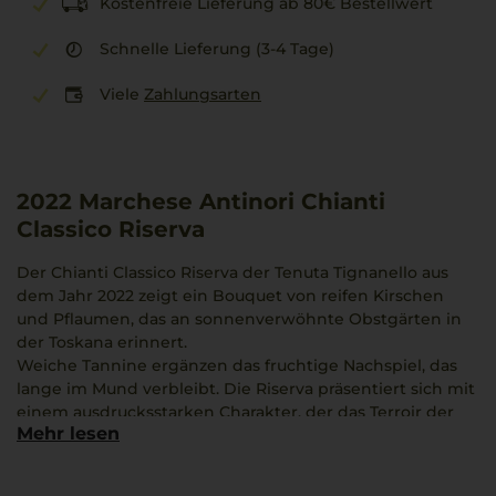
Kostenfreie Lieferung ab 80€ Bestellwert
Schnelle Lieferung (3-4 Tage)
Viele
Zahlungsarten
2022
Marchese Antinori Chianti
Classico Riserva
Der Chianti Classico Riserva der Tenuta Tignanello aus
dem Jahr 2022 zeigt ein Bouquet von reifen Kirschen
und Pflaumen, das an sonnenverwöhnte Obstgärten in
der Toskana erinnert.
Weiche Tannine ergänzen das fruchtige Nachspiel, das
lange im Mund verbleibt. Die Riserva präsentiert sich mit
einem ausdrucksstarken Charakter, der das Terroir der
Mehr lesen
Chianti Classico DOCG widerspiegelt.
Das Weingut Antinori verbindet gekonnt Erfahrung und
moderne Weinbereitung. Diese Rotwein-Magnum eignet