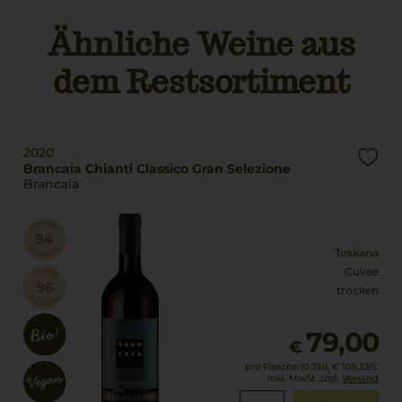
Füllmenge
Ähnliche Weine aus
Rebsorten
1,5 L
Cabernet Franc
dem Restsortiment
Cabernet Sauvignon
Geschmack
Sangiovese
trocken
Trinktemperatur
16 °C
2020
Brancaia Chianti Classico Gran Selezione
Brancaia
Toskana
Cuvée
trocken
79,00
€
pro Flasche (0.75l),
€ 105,33
/L
inkl. MwSt. zzgl.
Versand