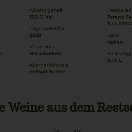
Alkoholgehalt
Hersteller
13,5 % Vol.
Tenute Se
S.r.l.,070
Lagerpotential
2028
Land
Italien
Verschluss
n
Naturkorken
Füllmeng
0,75 L
Allergenhinweis
enthält Sulfite
e Weine aus dem Rests
2024