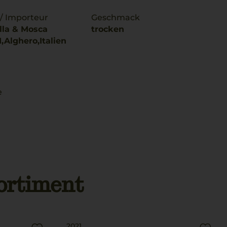
 / Importeur
Geschmack
lla & Mosca
trocken
41,Alghero,Italien
e
ortiment
2021