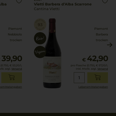
Alba
Vietti Barbera d’Alba Scarrone
Cantina Vietti
Piemont
Piemont
Nebbiolo
Barbera
trocken
trocken
39,90
42,90
€
€
(0.75l),
€ 53,20
/L
pro Flasche (0.75l),
€ 57,20
/L
wSt. zzgl.
Versand
inkl. MwSt. zzgl.
Versand
smittel­angaben
Lebensmittel­angaben