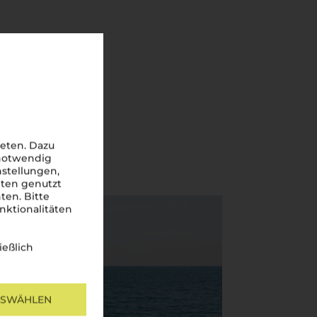
eten. Dazu
 notwendig
nstellungen,
iten genutzt
ten. Bitte
nktionalitäten
ießlich
USWÄHLEN