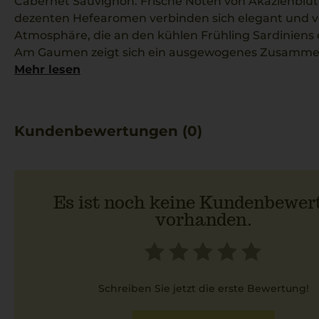
Cabernet Sauvignon. Frische Noten von Akazienblüt
dezenten Hefearomen verbinden sich elegant und v
Atmosphäre, die an den kühlen Frühling Sardiniens 
Am Gaumen zeigt sich ein ausgewogenes Zusammensp
feiner Würze und leicht mineralischer Note. Seine
Mehr lesen
diesen Wein besonders charmant und charaktervoll,
Handschrift des Weinguts Sella & Mosca.
Die Verbindung zu reichhaltigen Gerichten wie han
Kundenbewertungen (0)
würziger Salsiccia unterstreicht das beeindruckende 
Rotweins.
Es ist noch keine Kundenbewer
vorhanden.
Schreiben Sie jetzt die erste Bewertung!