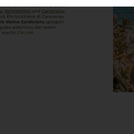
estätischen Bergen – ein
Hier, wo die Weinbaukunst bis in
u
,
Vermentino
und
Carignano
,
ind. Ein
bicchiere di Cannonau
ie Weine Sardiniens
spiegeln
gusto autentico
, der jeden
n
macht.
Cin cin!