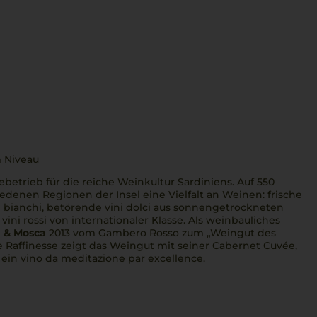
 Niveau
ebetrieb für die reiche Weinkultur Sardiniens. Auf 550
hiedenen Regionen der Insel eine Vielfalt an Weinen: frische
i bianchi
, betörende
vini dolci
aus sonnengetrockneten
e
vini rossi
von internationaler Klasse. Als weinbauliches
a & Mosca
2013 vom Gambero Rosso zum „Weingut des
e Raffinesse zeigt das Weingut mit seiner Cabernet Cuvée,
 ein
vino da meditazione par excellence
.