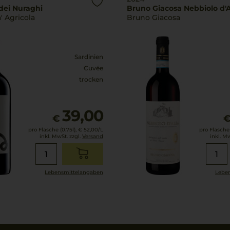
 dei Nuraghi
Bruno Giacosa Nebbiolo d'
' Agricola
Bruno Giacosa
Sardinien
Cuvée
trocken
39,00
€
pro Flasche (0.75l),
€ 52,00
/L
pro Flasche 
inkl. MwSt. zzgl.
Versand
inkl. M
Lebensmittel­angaben
Leben