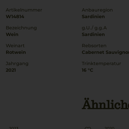
Artikelnummer
Anbauregion
W14814
Sardinien
Bezeichnung
g.U./ g.g.A
Wein
Sardinien
Weinart
Rebsorten
Rotwein
Cabernet Sauvigno
Jahrgang
Trinktemperatur
2021
16 °C
Ähnlich
2023
2020