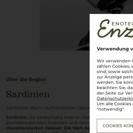
Verwendung v
Wir verwenden C
zählen Cookies,
sind, sowie solc
zur Anzeige pers
Über die Region
werden. Sie könn
beachten Sie, da
Sardinien
der Seite zur Ve
Datenschutzerk
Um alle Cookies 
Sardischer Wein - Authentischer Genuss vom Mittelmeer
"notwendig".
Sardinien
, die zauberhafte Insel im Herzen des Mittelmeers,
atemberaubenden Stränden und dem glasklaren Wasser, s
COOKIES KON
charakterstarken Weinen
.
Die Welt der sardischen Weine