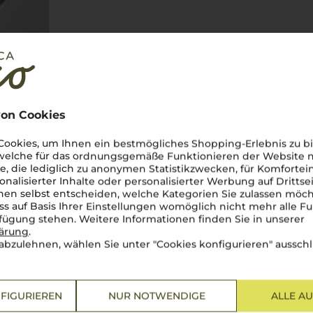
on Cookies
ookies, um Ihnen ein bestmögliches Shopping-Erlebnis zu bi
 welche für das ordnungsgemäße Funktionieren der Website
he, die lediglich zu anonymen Statistikzwecken, für Komfortei
onalisierter Inhalte oder personalisierter Werbung auf Drittse
en selbst entscheiden, welche Kategorien Sie zulassen möch
ss auf Basis Ihrer Einstellungen womöglich nicht mehr alle Fu
rfügung stehen. Weitere Informationen finden Sie in unserer
lärung
.
abzulehnen, wählen Sie unter "Cookies konfigurieren" ausschl
 fasziniert nicht nur mit ihren
ondern auch mit ihren
FIGURIEREN
NUR NOTWENDIGE
ALLE A
ist ein wahres Fest für die