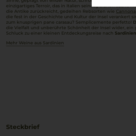
Sinne, geprägt von wilder Natur, schroffen Küsten und maj
einzigartiges Terroir, das in Italien seinesgleichen sucht. 
die Antike zurückreicht, gedeihen Rebsorten wie
Cannona
die fest in der Geschichte und Kultur der Insel verankert s
zum knusprigen pane carasau?
Semplicemente perfetto!
D
die Vielfalt und unberührte Schönheit der Insel wider, ein
Schluck zu einer kleinen Entdeckungsreise nach
Sardinie
Mehr Weine aus Sardinien
Steckbrief