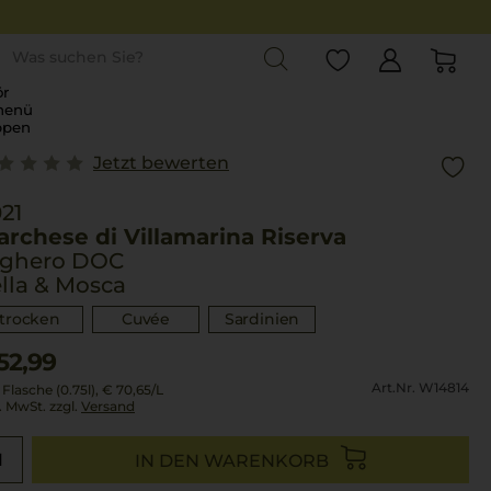
st
r
menü
ppen
Jetzt bewerten
21
rchese di Villamarina Riserva
lghero DOC
lla & Mosca
trocken
Cuvée
Sardinien
52,99
Art.Nr. W14814
 Flasche (0.75l),
€ 70,65
/L
l. MwSt. zzgl.
Versand
IN DEN WARENKORB