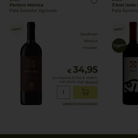
Perloro Monica
S'Arai Isola
Pala Societa' Agricola
Pala Societa
Sardinien
Monica
trocken
34,95
€
pro Flasche (0.75l),
€ 46,60
/L
inkl. MwSt. zzgl.
Versand
Lebensmittel­angaben