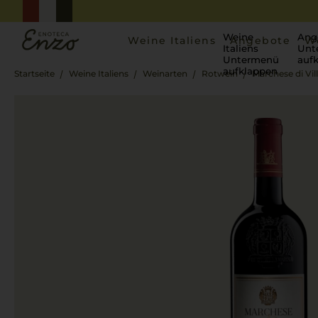
Weine
Ang
Weine Italiens
Angebote
W
Italiens
Unt
Untermenü
auf
aufklappen
Startseite
Weine Italiens
Weinarten
Rotwein
Marchese di Vil