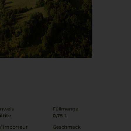
inweis
Füllmenge
lfite
0,75 L
 / Importeur
Geschmack