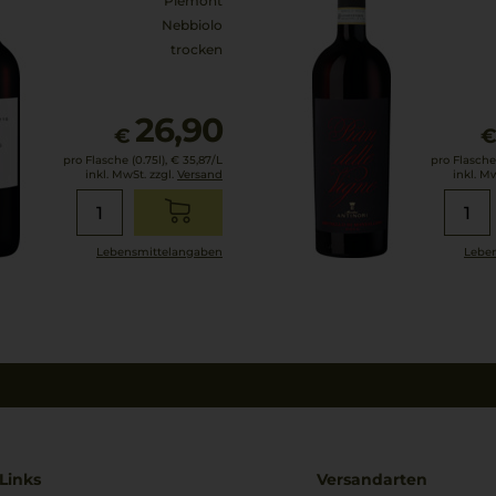
Piemont
Nebbiolo
trocken
26,90
€
pro Flasche (0.75l),
€ 35,87
/L
pro Flasche 
inkl. MwSt. zzgl.
Versand
inkl. M
Lebensmittel­angaben
Leben
Links
Versandarten