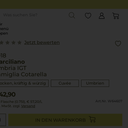
st
r
menü
ppen
Jetzt bewerten
18
rciliano
mbria IGT
miglia Cotarella
rocken, kräftig & würzig
Cuvée
Umbrien
42,90
Art.Nr. W64607
 Flasche (0.75l),
€ 57,20
/L
l. MwSt. zzgl.
Versand
IN DEN WARENKORB