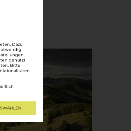
eten. Dazu
 notwendig
nstellungen,
iten genutzt
ten. Bitte
nktionalitäten
ießlich
USWÄHLEN