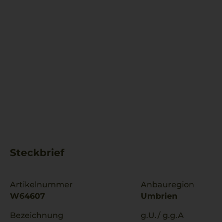
Steckbrief
Artikelnummer
Anbauregion
W64607
Umbrien
Bezeichnung
g.U./ g.g.A