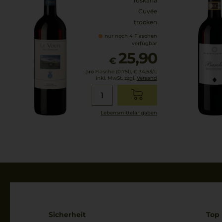
Toskana
Cuvée
trocken
nur noch 4 Flaschen
verfügbar
25,90
€
pro Flasche (0.75l),
€ 34,53
/L
inkl. MwSt. zzgl.
Versand
Lebensmittel­angaben
Sicherheit
Top 