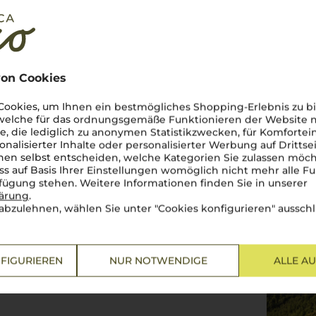
on Cookies
ookies, um Ihnen ein bestmögliches Shopping-Erlebnis zu bi
 welche für das ordnungsgemäße Funktionieren der Website
he, die lediglich zu anonymen Statistikzwecken, für Komfortei
onalisierter Inhalte oder personalisierter Werbung auf Drittse
en selbst entscheiden, welche Kategorien Sie zulassen möch
ss auf Basis Ihrer Einstellungen womöglich nicht mehr alle Fu
rfügung stehen. Weitere Informationen finden Sie in unserer
lärung
.
Marken und Latium, besticht
abzulehnen, wählen Sie unter "Cookies konfigurieren" ausschl
ln, dichten Wäldern und
e Weintradition, die tief
Region gedeihen Rebsorten wie
 kraftvolle Sagrantino, die
FIGURIEREN
NUR NOTWENDIGE
ALLE A
eder Tropfen spiegelt die
onen diese Schätze hegen.