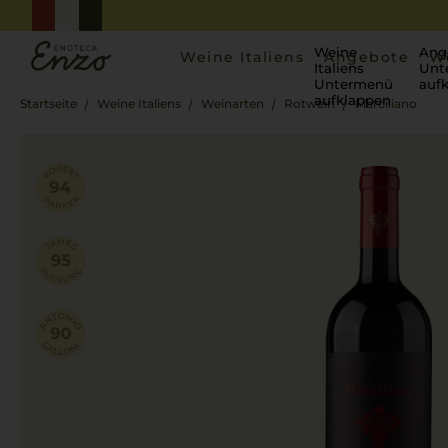
Weine
Ang
Weine Italiens
Angebote
W
Italiens
Unt
Untermenü
auf
aufklappen
Startseite
Weine Italiens
Weinarten
Rotwein
Marciliano