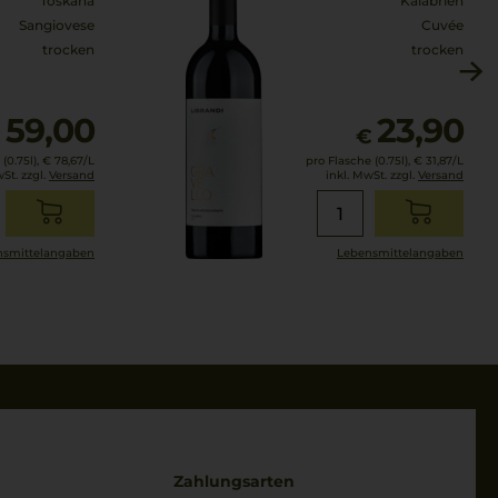
Toskana
Kalabrien
Sangiovese
Cuvée
trocken
trocken
59,00
23,90
€
€
(0.75l),
€ 78,67
/L
pro Flasche (0.75l),
€ 31,87
/L
wSt. zzgl.
Versand
inkl. MwSt. zzgl.
Versand
smittel­angaben
Lebensmittel­angaben
Zahlungsarten