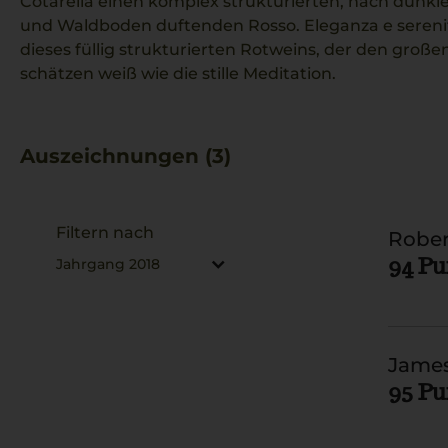
Cotarella einen komplex strukturierten, nach dunk
und Waldboden duftenden Rosso. Eleganza e serenità
dieses füllig strukturierten Rotweins, der den große
schätzen weiß wie die stille Meditation.
Auszeichnungen (3)
Filtern nach
Rober
94 P
Jahrgang 2018
James
95 P