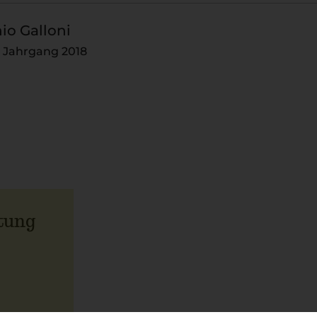
io Galloni
n Jahrgang 2018
tung