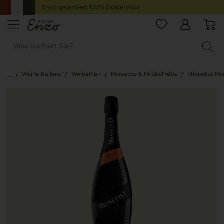
Enzo garantiert 100% Dolce-Vita!
Weine Italiens
Weinarten
Prosecco & Prickelndes
Mionetto Pr