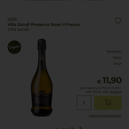
0,75 L
Alkoholgehalt
Geschmack
11 % Vol.
2025
extra trocken
Villa Sandi Prosecco Rosé Il Fresco
Villa Sandi
Venetien
Glera
brut
11,90
€
pro Flasche (0.75l),
€ 15,87
/L
inkl. MwSt. zzgl.
Versand
Lebensmittel­angaben