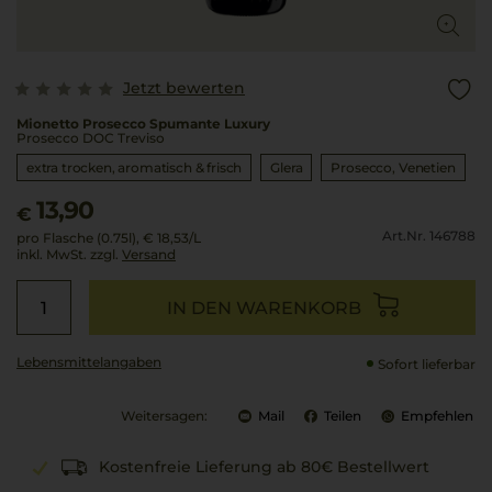
Jetzt bewerten
Mionetto Prosecco Spumante Luxury
Prosecco DOC Treviso
extra trocken, aromatisch & frisch
Glera
Prosecco
Venetien
13,90
€
Art.Nr. 146788
pro Flasche (0.75l),
€ 18,53
/L
inkl. MwSt. zzgl.
Versand
IN DEN WARENKORB
Lebensmittel­angaben
Sofort lieferbar
Weitersagen:
Mail
Teilen
Empfehlen
Kostenfreie Lieferung ab 80€ Bestellwert