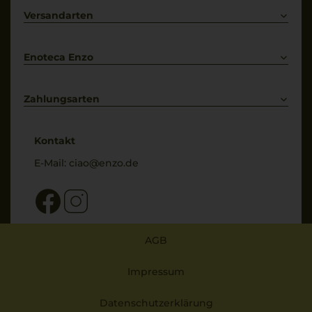
Primitivo
Kontakt
Versandarten
Bestellung widerrufen
Enoteca Enzo
Über uns
Bewertungs-Richtlinien
Zahlungsarten
* Preisangaben inkl. gesetzl. MwSt. und zzgl. Service- & Versandkosten
Kontakt
E-Mail:
ciao@enzo.de
AGB
Impressum
Datenschutzerklärung