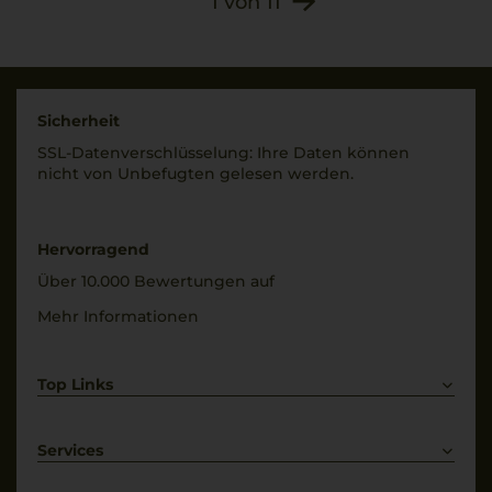
1
von
11
Sicherheit
SSL-Daten­verschlüs­selung: Ihre Daten können
nicht von Unbe­fugten gelesen werden.
Hervorragend
Über 10.000 Bewertungen auf
Mehr Informationen
Top Links
Rotwein
Weißwein
Services
Prosecco
Lieferkonditionen