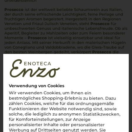
unwiderstehlich
Prosecco
ist der weltweit beliebte Schaumwein aus Italien,
der durch seine erfrischende Leichtigkeit, feine Perlage und
fruchtigen Aromen begeistert. Hergestellt in den Regionen
Venetien und Friaul-Julisch Venetien, steht
Prosecco
für
unbeschwerten Genuss und italienische Lebensfreude. Ob als
Aperitif, Begleiter zu Mahlzeiten oder zum Feiern besonderer
Momente –
Prosecco
ist vielseitig einsetzbar und ideal für
jeden Anlass. Mit seiner Herkunft in den malerischen Hügeln
von Conegliano und Valdobbiadene, wo die Glera-Traube auf
den besten Weinbergen gedeiht, verkörpert
Prosecco
die
Essenz italienischer Schaumweinkultur.
Mehr Weine aus Prosecco
Verwendung von Cookies
Wir verwenden Cookies, um Ihnen ein
bestmögliches Shopping-Erlebnis zu bieten. Dazu
zählen Cookies, welche für das ordnungsgemäße
Funktionieren der Website notwendig sind, sowie
solche, die lediglich zu anonymen Statistikzwecken,
für Komforteinstellungen, zur Anzeige
personalisierter Inhalte oder personalisierter
Werbung auf Drittseiten genutzt werden. Sie