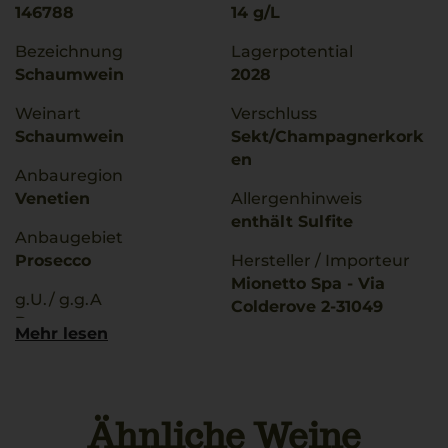
146788
14 g/L
Bezeichnung
Lagerpotential
Schaumwein
2028
Weinart
Verschluss
Schaumwein
Sekt/Champagnerkork
en
Anbauregion
Venetien
Allergenhinweis
enthält Sulfite
Anbaugebiet
Prosecco
Hersteller / Importeur
Mionetto Spa - Via
g.U./ g.g.A
Colderove 2-31049
Prosecco
Valdobbiadene (TV)
Mehr lesen
Rebsorten
Land
100% Glera
Italien
Ähnliche Weine
Trinktemperatur
Füllmenge
6 °C