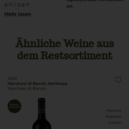
g.U./ g.g.A
en
Langhe
Mehr lesen
Land
Rebsorten
Italien
Barbera
Syrah
Füllmenge
Ähnliche Weine aus
0,75 L
Trinktemperatur
dem Restsortiment
16 °C
Geschmack
trocken
2023
Marchesi di Barolo Heritessa
Marchesi di Barolo
Piemont
Nebbiolo
trocken