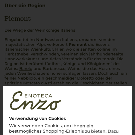
Über die Region
Piemont
Die Wiege der Weinkönige Italiens
Eingebettet im Nordwesten Italiens, umrahmt von den
majestätischen
Alpi
, verkörpert
Piemont
die Essenz
italienischer Weinkultur. Hier, wo die sanften
colline
im
Herbstnebel verschwinden, vereinen sich jahrhundertealte
Handwerkskunst und tiefes Verständnis für das
terroir
. Die
Region ist berühmt für ihre „Könige und Königinnen“ des
Weins:
Barolo
und Barbaresco, Weine, die das Herz eines
jeden Weinliebhabers höher schlagen lassen. Doch auch ein
feiner
Nebbiolo
, ein geschmeidiger
Dolcetto
oder der
spritzige Moscato d'Asti erzählen die Geschichten der steilen
Weinberge und malerischen
paesini
, die das Bild dieser
Region prägen.
Piemonte
ist mehr als eine Weinregion – es
ist ein Gefühl, ein Stück
Italia
, das man am besten mit einem
Glas
vino piemontese
in der Hand erlebt.
Cin cin
– auf das
pure Lebensgefühl des
Piemont
!
Mehr Weine aus Piemont
Verwendung von Cookies
Wir verwenden Cookies, um Ihnen ein
bestmögliches Shopping-Erlebnis zu bieten. Dazu