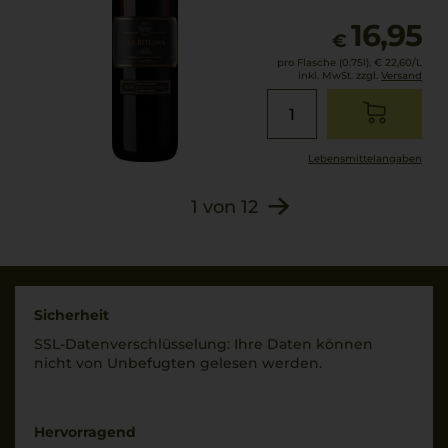
16,95
€
pro Flasche (0.75l),
€ 22,60
/L
inkl. MwSt. zzgl.
Versand
Lebensmittel­angaben
1
von
12
Sicherheit
SSL-Daten­verschlüs­selung: Ihre Daten können
nicht von Unbe­fugten gelesen werden.
Hervorragend