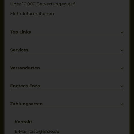
Über 10.000 Bewertungen auf
Mehr Informationen
Top Links
Rotwein
Weißwein
Services
Prosecco
Lieferkonditionen
Primitivo
Kontakt
Versandarten
Bestellung widerrufen
Enoteca Enzo
Über uns
Bewertungs-Richtlinien
Zahlungsarten
* Preisangaben inkl. gesetzl. MwSt. und zzgl. Service- & Versandkosten
Kontakt
E-Mail:
ciao@enzo.de