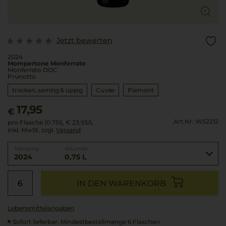
Jetzt bewerten
2024
Mompertone Monferrato
Monferrato DOC
Prunotto
trocken, samtig & üppig
Cuvée
Piemont
17,95
€
Art.Nr. W52212
pro Flasche (0.75l),
€ 23,93
/L
inkl. MwSt. zzgl.
Versand
Jahrgang
Volumen
2024
0,75 L
IN DEN WARENKORB
Lebensmittel­angaben
Sofort lieferbar, Mindestbestellmenge 6 Flaschen