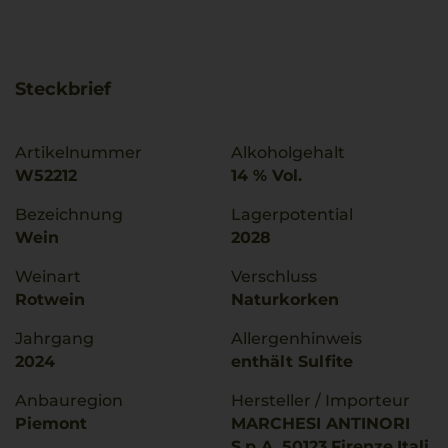
Steckbrief
Artikelnummer
Alkoholgehalt
W52212
14 % Vol.
Bezeichnung
Lagerpotential
Wein
2028
Weinart
Verschluss
Rotwein
Naturkorken
Jahrgang
Allergenhinweis
2024
enthält Sulfite
Anbauregion
Hersteller / Importeur
Piemont
MARCHESI ANTINORI
S.p.A.,50123,Firenze,Itali