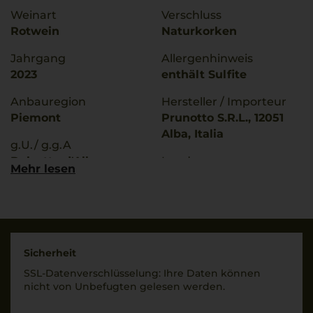
Weinart
Verschluss
Rotwein
Naturkorken
Jahrgang
Allergenhinweis
2023
enthält Sulfite
Anbauregion
Hersteller / Importeur
Piemont
Prunotto S.R.L., 12051
Alba, Italia
g.U./ g.g.A
Dolcetto d'Alba
Land
Mehr lesen
Italien
Rebsorten
100% Dolcetto
Füllmenge
0,75 L
Trinktemperatur
16 °C
Geschmack
Sicherheit
trocken
SSL-Daten­verschlüs­selung: Ihre Daten können
nicht von Unbe­fugten gelesen werden.