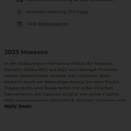
Schnelle Lieferung (3-4 Tage)
Viele
Zahlungsarten
2023
Mosesco
In der Anbauregion Piemont entfaltet der Mosesco
Dolcetto d'Alba DOC aus 2023 vom Weingut Prunotto
seinen farbenfrohen Charme. Der rubinrote Wein
besticht durch ein lebendiges Aroma, bei dem frische
Traubendüfte und florale Noten mit reifen Kirschen
harmonieren. Am Gaumen sorgt er mit seiner Frische,
dem ausgewogenen Geschmack, leichten Tanninen und
Mehr lesen
einer weichen, angenehmen Säure für ein besonderes
Genusserlebnis. Der Dolcetto d'Alba eignet sich
wunderbar zu Ossobuco in milder Tomatensauce und
begeistert durch seine Vielseitigkeit.