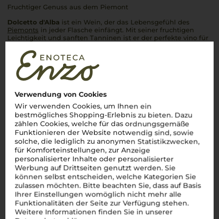
Fruchtiger Genuss aus dem Piemont
Dolcetto d'Alba
ist ein Wein, der das Lebensgefühl des
Piemonts
in jeder Flasche einfängt. Mit seiner fruchtigen
Leichtigkeit und sanften Tanninen ist er der perfekte
vino
für
den täglichen Genuss. Die
Dolcetto-Traube
, eine der
traditionellsten Rebsorten der Region, bringt einen Wein
hervor, der sofort trinkreif ist und sich nicht verstecken muss.
Anders als die kraftvollen Barolo oder Barbaresco, präsentiert
sich der
Dolcetto d'Alba
unkompliziert, mit Noten von
dunklen Beeren und Kirschen, die den Gaumen verwöhnen.
Ob zu einer
Pasta al Pomodoro
oder einem Teller
Antipasti
–
Verwendung von Cookies
dieser Wein passt
sempre
!
Wir verwenden Cookies, um Ihnen ein
bestmögliches Shopping-Erlebnis zu bieten. Dazu
Mehr Weine aus Dolcetto d’Alba DOC
zählen Cookies, welche für das ordnungsgemäße
Funktionieren der Website notwendig sind, sowie
solche, die lediglich zu anonymen Statistikzwecken,
für Komforteinstellungen, zur Anzeige
personalisierter Inhalte oder personalisierter
Werbung auf Drittseiten genutzt werden. Sie
können selbst entscheiden, welche Kategorien Sie
zulassen möchten. Bitte beachten Sie, dass auf Basis
Ihrer Einstellungen womöglich nicht mehr alle
Funktionalitäten der Seite zur Verfügung stehen.
Weitere Informationen finden Sie in unserer