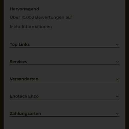
Hervorragend
Über 10.000 Bewertungen auf
Mehr Informationen
Top Links
Rotwein
Weißwein
Services
Prosecco
Lieferkonditionen
Primitivo
Kontakt
Versandarten
Bestellung widerrufen
Enoteca Enzo
Über uns
Bewertungs-Richtlinien
Zahlungsarten
* Preisangaben inkl. gesetzl. MwSt. und zzgl. Service- & Versandkosten