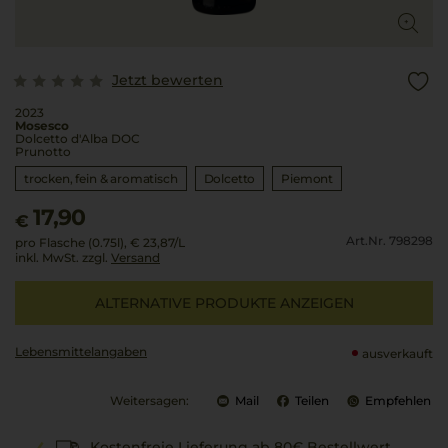
Jetzt bewerten
2023
Mosesco
Dolcetto d'Alba DOC
Prunotto
trocken, fein & aromatisch
Dolcetto
Piemont
17,90
€
Art.Nr. 798298
pro Flasche (0.75l),
€ 23,87
/L
inkl. MwSt. zzgl.
Versand
ALTERNATIVE PRODUKTE ANZEIGEN
Lebensmittel­angaben
ausverkauft
Weitersagen:
Mail
Teilen
Empfehlen
Kostenfreie Lieferung ab 80€ Bestellwert