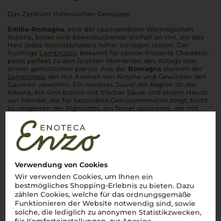
Das Zentrum italienischen Genusses
Emilia-Romagna
, eine der spannendsten Weinregionen
Italiens, bietet eine beeindruckende Vielfalt an
vini
, die das
Herz jedes Weinliebhabers höher schlagen lassen. Der
fruchtige
Lambrusco
, bekannt für seinen
frizzante
Charakter,
passt perfekt zu den leichten Momenten des Alltags oder
einem gemütlichen
pranzo
. Aus der
Romagna
stammt der
Sangiovese
, der mit Aromen von Kirsche und Gewürzen den
Gaumen verwöhnt. Ein weiteres Juwel der Region ist der
Albana, ein
vino bianco
mit frischer Säure und einem Hauch
von Mandel, der für besondere Genussmomente sorgt. Nicht
zu vergessen der Pignoletto, ein feiner
spumante
, der mit
seiner Leichtigkeit und floralen Noten begeistert.
Mehr Weine aus Emilia Romagna
Verwendung von Cookies
Wir verwenden Cookies, um Ihnen ein
bestmögliches Shopping-Erlebnis zu bieten. Dazu
zählen Cookies, welche für das ordnungsgemäße
Funktionieren der Website notwendig sind, sowie
solche, die lediglich zu anonymen Statistikzwecken,