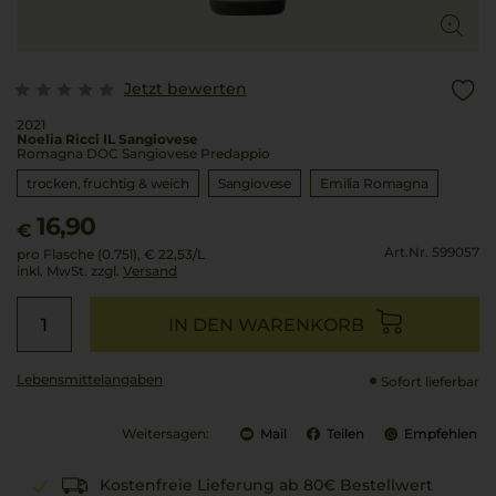
Jetzt bewerten
2021
Noelia Ricci IL Sangiovese
Romagna DOC Sangiovese Predappio
trocken, fruchtig & weich
Sangiovese
Emilia Romagna
16,90
€
Art.Nr. 599057
pro Flasche (0.75l),
€ 22,53
/L
inkl. MwSt. zzgl.
Versand
IN DEN WARENKORB
Lebensmittel­angaben
Sofort lieferbar
Weitersagen:
Mail
Teilen
Empfehlen
Kostenfreie Lieferung ab 80€ Bestellwert