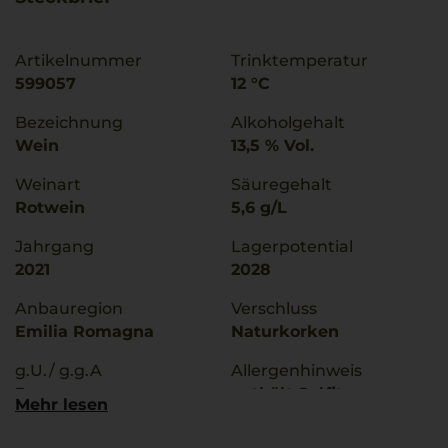
Artikelnummer
Trinktemperatur
599057
12 °C
Bezeichnung
Alkoholgehalt
Wein
13,5 % Vol.
Weinart
Säuregehalt
Rotwein
5,6 g/L
Jahrgang
Lagerpotential
2021
2028
Anbauregion
Verschluss
Emilia Romagna
Naturkorken
g.U./ g.g.A
Allergenhinweis
Romagna
enthält Sulfite
Mehr lesen
Qualitätsstufe
Hersteller / Importeur