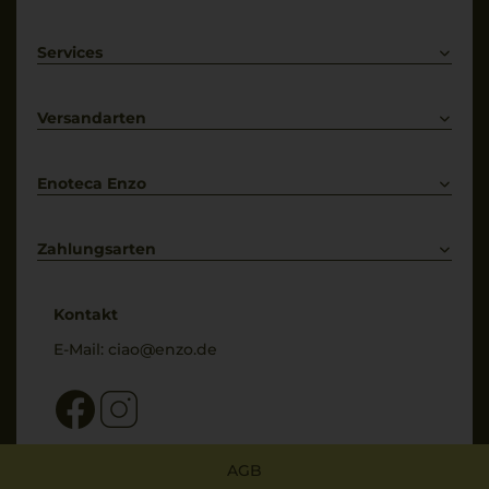
Rotwein
Weißwein
Services
Prosecco
Lieferkonditionen
Primitivo
Kontakt
Versandarten
Bestellung widerrufen
Enoteca Enzo
Über uns
Bewertungs-Richtlinien
Zahlungsarten
* Preisangaben inkl. gesetzl. MwSt. und zzgl. Service- & Versandkosten
Kontakt
E-Mail:
ciao@enzo.de
AGB