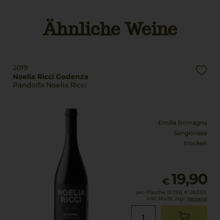
Superiore
Noelia Ricc Società
Agricola ARLi, 47016
Ähnliche Weine
Rebsorten
Predappio (FC), Italia
100% Sangiovese
Land
Bio Kennzeichnung
Italien
Händler
2019
DE-ÖKO-006
Füllmenge
Noelia Ricci Godenza
Pandolfa Noelia Ricci
0,75 L
Bio Kennzeichnung
Produkt
Geschmack
IT-BIO-004
trocken
Emilia Romagna
Sangiovese
trocken
19,90
€
pro Flasche (0.75l),
€ 26,53
/L
inkl. MwSt. zzgl.
Versand