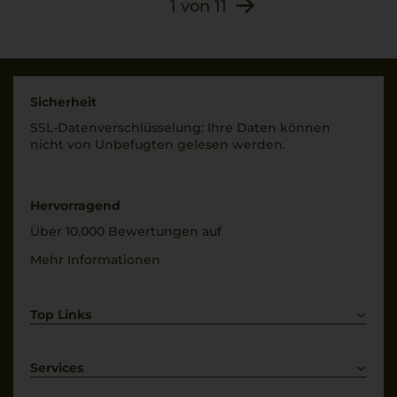
1
von
11
Sicherheit
SSL-Daten­verschlüs­selung: Ihre Daten können
nicht von Unbe­fugten gelesen werden.
Hervorragend
Über 10.000 Bewertungen auf
Mehr Informationen
Top Links
Rotwein
Weißwein
Services
Prosecco