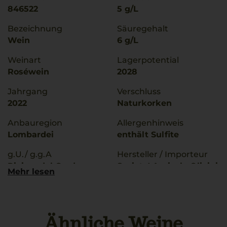
846522
5 g/L
Bezeichnung
Säuregehalt
Wein
6 g/L
Weinart
Lagerpotential
Roséwein
2028
Jahrgang
Verschluss
2022
Naturkorken
Anbauregion
Allergenhinweis
Lombardei
enthält Sulfite
g.U./ g.g.A
Hersteller / Importeur
Riviera del Garda
Societa' Agricola Olivini
Mehr lesen
S.S., 25012 Desenzano
Rebsorten
del Garda BS, Italia
60% Gropello
30% Marzemino
Land
Ähnliche Weine
5% Barbera
Italien