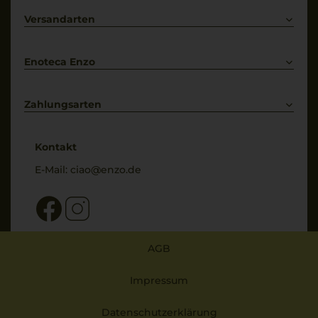
Lieferkonditionen
Primitivo
Kontakt
Versandarten
Bestellung widerrufen
Enoteca Enzo
Über uns
Bewertungs-Richtlinien
Zahlungsarten
* Preisangaben inkl. gesetzl. MwSt. und zzgl. Service- & Versandkosten
Kontakt
E-Mail:
ciao@enzo.de
AGB
Impressum
Datenschutzerklärung