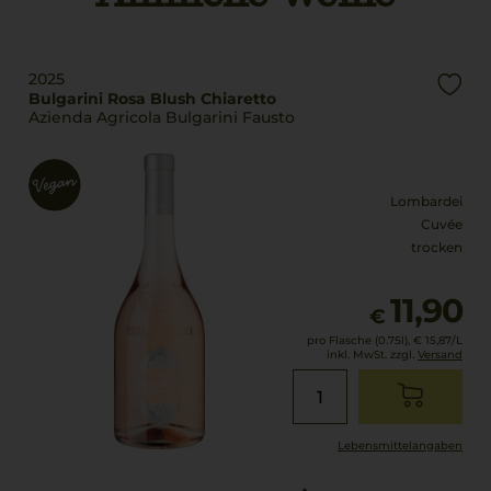
5% Sangiovese
Füllmenge
Trinktemperatur
0,75 L
8 °C
2025
Geschmack
Bulgarini Rosa Blush Chiaretto
Azienda Agricola Bulgarini Fausto
Alkoholgehalt
trocken
12,5 % Vol.
Lombardei
Cuvée
trocken
11,90
€
pro Flasche (0.75l),
€ 15,87
/L
inkl. MwSt. zzgl.
Versand
Lebensmittel­angaben