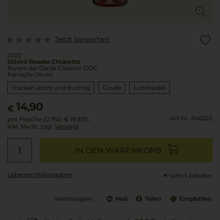
Jetzt bewerten
2022
Olivini Rosato Chiaretto
Riviera del Garda Classico DOC
Famiglia Olivini
trocken, leicht und fruchtig
Cuvée
Lombardei
14,90
€
Art.Nr. 846522
pro Flasche (0.75l),
€ 19,87
/L
inkl. MwSt. zzgl.
Versand
IN DEN WARENKORB
Lebensmittel­angaben
Sofort lieferbar
Weitersagen:
Mail
Teilen
Empfehlen