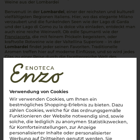
Weine aus der Lombardei
Benvenuti
in der
Lombardei
, einer der reichsten und kulturell
vielfältigsten Regionen Italiens. Hier, wo das elegante Milano
verzaubert und die funkelnden Seen wie der Lago di Garda
und der Lago di Como zu
la dolce vita
einladen, entdeckt man
auch eine reiche Weinwelt. Ob edle Spumanti wie der
Franciacorta
, die mit feinem Prickeln begeistern, oder
kraftvolle Rotweine wie der Valtellina Superiore – in der
Lombardei
findet jeder seinen Favoriten. Traditionelle
Aromen treffen hier auf moderne Einflüsse, und so wird jedes
Glas zu einer Reise durch die facettenreiche Welt des
italienischen Weins.
Salute!
Mehr Weine aus Lombardei
Verwendung von Cookies
Wir verwenden Cookies, um Ihnen ein
bestmögliches Shopping-Erlebnis zu bieten. Dazu
zählen Cookies, welche für das ordnungsgemäße
Funktionieren der Website notwendig sind, sowie
solche, die lediglich zu anonymen Statistikzwecken,
für Komforteinstellungen, zur Anzeige
personalisierter Inhalte oder personalisierter
Werbung auf Drittseiten genutzt werden. Sie