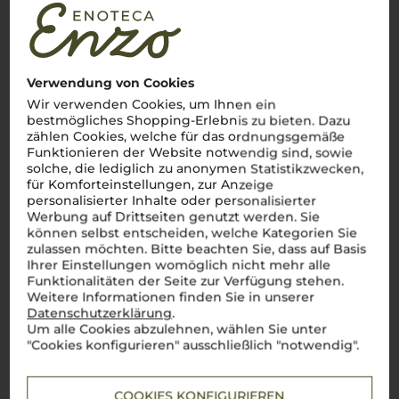
golden scheint und der
Mezzogiorno
seinen vollen Ausdruck
findet, entstehen Weine, die genauso charaktervoll sind wie
das Land selbst. Von Salento bis Castel del Monte –
Puglia
ist
das Herzstück für autochthone Rebsorten wie
Primitivo
und
Negroamaro
. Ein Primitivo di Manduria? Einfach
bellisimo
! Mit
seiner kräftigen Struktur und den intensiven Aromen erzählt
Verwendung von Cookies
er Geschichten von warmen Sommernächten und dem Duft
Wir verwenden Cookies, um Ihnen ein
der Macchia. Diese Weine, die Fruchtigkeit, Würze und eine
bestmögliches Shopping-Erlebnis zu bieten. Dazu
unverkennbare Mineralität in sich vereinen, sind wie ein
zählen Cookies, welche für das ordnungsgemäße
Schluck Süditalien.
Perfetto
für alle, die den unverfälschten
Funktionieren der Website notwendig sind, sowie
Geschmack der
Puglia
entdecken möchten – ein Genuss, der
die Seele berührt.
solche, die lediglich zu anonymen Statistikzwecken,
für Komforteinstellungen, zur Anzeige
Mehr Weine aus Apulien
personalisierter Inhalte oder personalisierter
Werbung auf Drittseiten genutzt werden. Sie
können selbst entscheiden, welche Kategorien Sie
zulassen möchten. Bitte beachten Sie, dass auf Basis
Ihrer Einstellungen womöglich nicht mehr alle
Funktionalitäten der Seite zur Verfügung stehen.
Weitere Informationen finden Sie in unserer
Datenschutzerklärung
.
Um alle Cookies abzulehnen, wählen Sie unter
"Cookies konfigurieren" ausschließlich "notwendig".
COOKIES KONFIGURIEREN