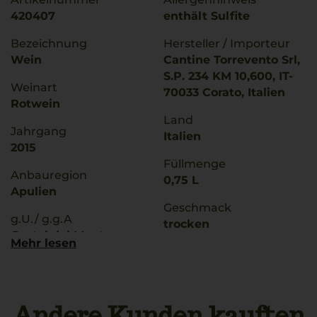
420407
enthält Sulfite
Bezeichnung
Hersteller / Importeur
Wein
Cantine Torrevento Srl,
S.P. 234 KM 10,600, IT-
Weinart
70033 Corato, Italien
Rotwein
Land
Jahrgang
Italien
2015
Füllmenge
Anbauregion
0,75 L
Apulien
Geschmack
g.U./ g.g.A
trocken
Castel del Monte
Mehr lesen
Ø Nährwerte pro 100g
Qualitätsstufe
Brennwert
Denominazione Di
335 kJ / 80 kcal
Origine Controllata E G
Fett
Andere Kunden kauften
0 g