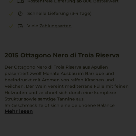
Kostenfreie Lieferung ab 80€ Bestellwert
Schnelle Lieferung (3-4 Tage)
Viele
Zahlungsarten
2015
Ottagono Nero di Troia Riserva
Der Ottagono Nero di Troia Riserva aus Apulien
präsentiert zwölf Monate Ausbau im Barrique und
beeindruckt mit Aromen von reifen Kirschen und
Veilchen. Der Wein vereint mediterrane Fülle mit feinen
Holznoten und zeichnet sich durch eine komplexe
Struktur sowie samtige Tannine aus.
Im Geschmack zeigt sich eine gelungene Balance
Mehr lesen
zwischen Frucht und floralen Nuancen, die die
Charakteristik der Nero di Troia-Traube unterstreicht. Der
Wein trägt den DOCG-Status der Region Castel del
Monte.