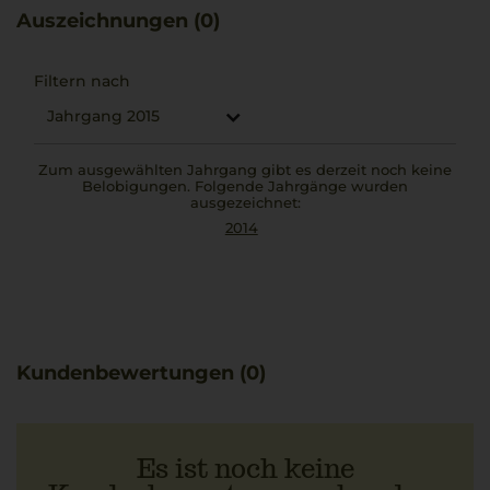
Zu diesem eleganten Rotwein passt ein cremiges Risotto
Auszeichnungen (0)
al Taleggio besonders gut, da es die aromatische Tiefe
optimal ergänzt.
Filtern nach
Jahrgang 2015
Zum ausgewählten Jahrgang gibt es derzeit noch keine
Belobigungen. Folgende Jahrgänge wurden
ausgezeichnet:
2014
Kundenbewertungen (0)
Es ist noch keine