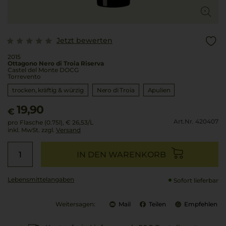
Jetzt bewerten
2015
Ottagono Nero di Troia Riserva
Castel del Monte DOCG
Torrevento
trocken, kräftig & würzig
Nero di Troia
Apulien
19,90
€
Art.Nr. 420407
pro Flasche (0.75l),
€ 26,53
/L
inkl. MwSt. zzgl.
Versand
IN DEN WARENKORB
Lebensmittel­angaben
Sofort lieferbar
Weitersagen:
Mail
Teilen
Empfehlen