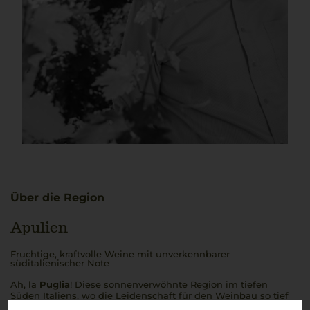
Über die Region
Apulien
Fruchtige, kraftvolle Weine mit unverkennbarer
süditalienischer Note
Ah, la
Puglia
! Diese sonnenverwöhnte Region im tiefen
Süden Italiens, wo die Leidenschaft für den Weinbau so tief
verwurzelt ist wie die alten Olivenbäume. Hier, wo die Sonne