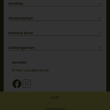
Weißwein
Services
Prosecco
Lieferkonditionen
Primitivo
Kontakt
Versandarten
Bestellung widerrufen
Enoteca Enzo
Über uns
Bewertungs-Richtlinien
Zahlungsarten
* Preisangaben inkl. gesetzl. MwSt. und zzgl. Service- & Versandkosten
Kontakt
E-Mail:
ciao@enzo.de
AGB
Impressum