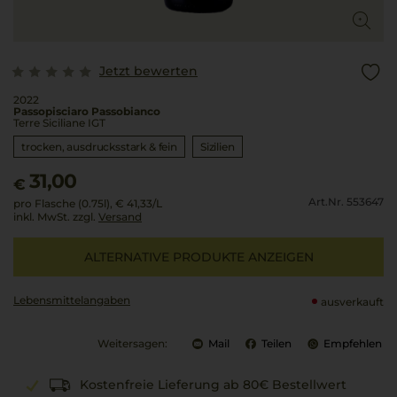
Jetzt bewerten
2022
Passopisciaro Passobianco
Terre Siciliane IGT
trocken, ausdrucksstark & fein
Sizilien
31,00
€
Art.Nr. 553647
pro Flasche (0.75l),
€ 41,33
/L
inkl. MwSt. zzgl.
Versand
ALTERNATIVE PRODUKTE ANZEIGEN
Lebensmittel­angaben
ausverkauft
Weitersagen:
Mail
Teilen
Empfehlen
Kostenfreie Lieferung ab 80€ Bestellwert