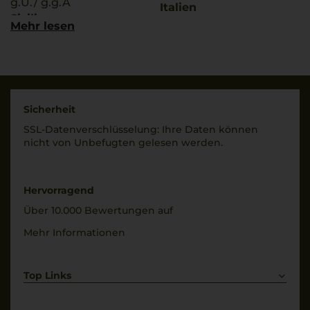
g.U./ g.g.A
Italien
Sicilia
Mehr lesen
Füllmenge
Trinktemperatur
0,75 L
8 °C
Geschmack
Alkoholgehalt
trocken
13 % Vol.
Sicherheit
SSL-Daten­verschlüs­selung: Ihre Daten können
nicht von Unbe­fugten gelesen werden.
Hervorragend
Über 10.000 Bewertungen auf
Mehr Informationen
Top Links
Rotwein