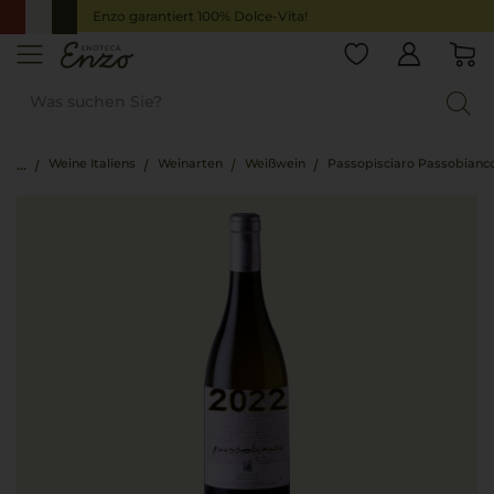
Enzo garantiert 100% Dolce-Vita!
Weine Italiens
Weinarten
Weißwein
Passopisciaro Passobianc