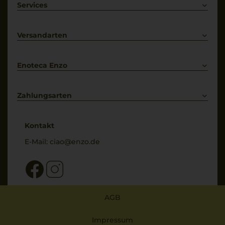
Weißwein
Services
Prosecco
Lieferkonditionen
Primitivo
Kontakt
Versandarten
Bestellung widerrufen
Enoteca Enzo
Über uns
Bewertungs-Richtlinien
Zahlungsarten
* Preisangaben inkl. gesetzl. MwSt. und zzgl. Service- & Versandkosten
Kontakt
E-Mail:
ciao@enzo.de
AGB
Impressum