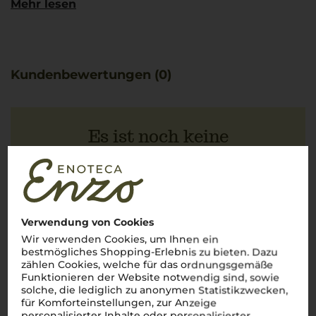
Mehr lesen
als auch Struktur verleiht. Zu empfehlen sind dazu
Gerichte wie Scaloppine al Vino Bianco oder Fettucine al
Limone – eine echte Reise zu den Geschmäckern
Süditaliens.
Kundenbewertungen (0)
Es ist noch keine
Kundenbewertung vorhanden.
Schreiben Sie jetzt die erste Bewertung!
Verwendung von Cookies
Wir verwenden Cookies, um Ihnen ein
bestmögliches Shopping-Erlebnis zu bieten. Dazu
JETZT BEWERTEN
zählen Cookies, welche für das ordnungsgemäße
Funktionieren der Website notwendig sind, sowie
solche, die lediglich zu anonymen Statistikzwecken,
für Komforteinstellungen, zur Anzeige
personalisierter Inhalte oder personalisierter