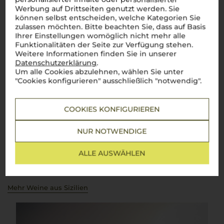
Werbung auf Drittseiten genutzt werden. Sie
Über die Region
können selbst entscheiden, welche Kategorien Sie
zulassen möchten. Bitte beachten Sie, dass auf Basis
Sizilien
Ihrer Einstellungen womöglich nicht mehr alle
Funktionalitäten der Seite zur Verfügung stehen.
Die Weininsel voller Sonne und Leidenschaft
Weitere Informationen finden Sie in unserer
Datenschutzerklärung
.
Sizilien
, die sonnenverwöhnte Insel im Mittelmeer,
Um alle Cookies abzulehnen, wählen Sie unter
beeindruckt mit einer Weintradition, die bis in die Antike
"Cookies konfigurieren" ausschließlich "notwendig".
zurückreicht. Hier, auf vulkanischen Böden und unter einem
strahlenden Himmel, gedeihen Weine wie der kraftvolle
Nero
d'Avola
und der lebendige
Grillo
. Auf 165.000 Hektar
Rebfläche zeigt sich eine beeindruckende Vielfalt, die den
COOKIES KONFIGURIEREN
wahren Geist Italiens einfängt: authentisch, vielfältig und
voller Energie. Von den Hängen des Ätna bis zu den
NUR NOTWENDIGE
Küstenebenen entstehen Weine, die das Herz eines jeden
Weinliebhabers höher schlagen lassen. Große Namen wie
Donnafugata
,
Planeta
und
Tasca d'Almerita
stehen für die
ALLE AUSWÄHLEN
herausragende Qualität
sizilianischer Weine
. Ein Wein dieser
Insel ist wie ein kurzer Ausflug nach Italien – voller
Geschmack, Leidenschaft und Lebensfreude. Salute!
Mehr Weine aus Sizilien