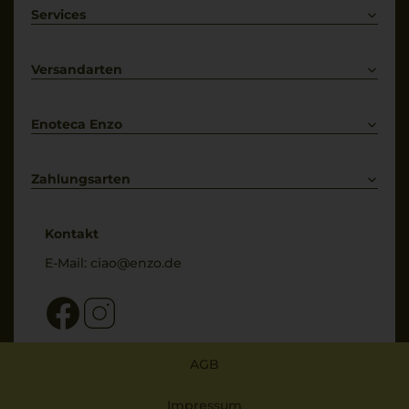
Weißwein
Services
Prosecco
Lieferkonditionen
Primitivo
Kontakt
Versandarten
Bestellung widerrufen
Enoteca Enzo
Über uns
Bewertungs-Richtlinien
Zahlungsarten
* Preisangaben inkl. gesetzl. MwSt. und zzgl. Service- & Versandkosten
Kontakt
E-Mail:
ciao@enzo.de
AGB
Impressum