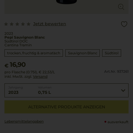
Jetzt bewerten
2023
Pepi Sauvignon Blanc
Südtirol DOC
Cantina Tramin
trocken, fruchtig & aromatisch
Sauvignon Blanc
Südtirol
16,90
€
Art.Nr. 937261
pro Flasche (0.75l),
€ 22,53
/L
inkl. MwSt. zzgl.
Versand
Jahrgang
Volumen
2023
0,75 L
ALTERNATIVE PRODUKTE ANZEIGEN
Lebensmittel­angaben
ausverkauft