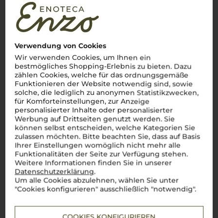
Über die Region
Südtirol
Die alpinische Weinregion Italiens mit einzigartigem
Verwendung von Cookies
Charakter
Wir verwenden Cookies, um Ihnen ein
Willkommen in
Südtirol
, wo majestätische
bestmögliches Shopping-Erlebnis zu bieten. Dazu
Alpenlandschaften auf italienischen Charme treffen und eine
zählen Cookies, welche für das ordnungsgemäße
der faszinierendsten Weinregionen des Landes bilden.
Funktionieren der Website notwendig sind, sowie
Zwischen imposanten Berggipfeln und sonnenverwöhnten
solche, die lediglich zu anonymen Statistikzwecken,
Weinbergen entstehen Weine, die die Seele Italiens und das
für Komforteinstellungen, zur Anzeige
alpine Terroir perfekt vereinen. Ob der erstklassige
personalisierter Inhalte oder personalisierter
Weißburgunder aus der
Cantina Terlan
, der aromatische
Sauvignon Blanc
oder der vollmundige
Lagrein
– die
Weine
Werbung auf Drittseiten genutzt werden. Sie
Südtirols
sind frisch, elegant und unverwechselbar. Dazu
können selbst entscheiden, welche Kategorien Sie
kommen regionale Spezialitäten wie der leichte Vernatsch,
zulassen möchten. Bitte beachten Sie, dass auf Basis
der perfekt zu den herzhaften Gerichten der alpinen
cucina
Ihrer Einstellungen womöglich nicht mehr alle
passt. Jeder Schluck
Südtiroler Wein
ist eine Hommage an
Funktionalitäten der Seite zur Verfügung stehen.
die Schönheit und Vielfalt dieser einzigartigen Region.
Salute
Weitere Informationen finden Sie in unserer
a Südtirol
!
Datenschutzerklärung
.
Mehr Weine aus Südtirol
Um alle Cookies abzulehnen, wählen Sie unter
"Cookies konfigurieren" ausschließlich "notwendig".
COOKIES KONFIGURIEREN