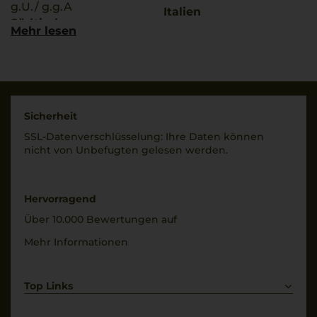
g.U./ g.g.A
Italien
Südtirol
Mehr lesen
Füllmenge
Rebsorten
0,75 L
100% Sauvignon Blanc
Geschmack
Trinktemperatur
trocken
10 °C
Sicherheit
SSL-Daten­verschlüs­selung: Ihre Daten können
Alkoholgehalt
nicht von Unbe­fugten gelesen werden.
14 % Vol.
Hervorragend
Über 10.000 Bewertungen auf
Mehr Informationen
Top Links
Rotwein