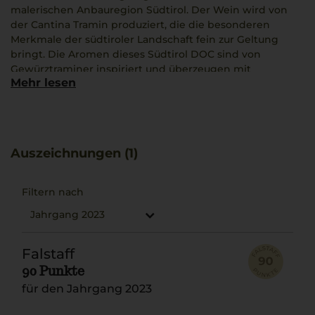
malerischen Anbauregion Südtirol. Der Wein wird von
der Cantina Tramin produziert, die die besonderen
Merkmale der südtiroler Landschaft fein zur Geltung
bringt. Die Aromen dieses Südtirol DOC sind von
Gewürztraminer inspiriert und überzeugen mit
Mehr lesen
intensiven tropischen Früchten und einem Hauch von
Rosenduft. Am Gaumen entfaltet sich ein harmonisches
Spiel aus Süße und ausgewogener Säure, das erfreut und
anregt. Kultiviert auf kalksteinhaltigem Boden, reift
dieser Wein in Stahltanks und zeichnet sich durch
Auszeichnungen (1)
seinen prägnanten Charakter aus. Dieses Erlebnis passt
wunderbar zu leichten Meeresfrüchte-Gerichten und
verspricht Genuss auf hohem Niveau.
Filtern nach
Jahrgang 2023
Falstaff
90 Punkte
für den Jahrgang 2023