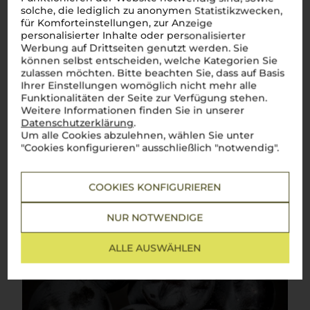
solche, die lediglich zu anonymen Statistikzwecken,
für Komforteinstellungen, zur Anzeige
personalisierter Inhalte oder personalisierter
Über die Rebsorte
Werbung auf Drittseiten genutzt werden. Sie
können selbst entscheiden, welche Kategorien Sie
Primitivo
zulassen möchten. Bitte beachten Sie, dass auf Basis
Ihrer Einstellungen womöglich nicht mehr alle
Die Essenz Apuliens – intensiv, fruchtig und voller Charakter
Funktionalitäten der Seite zur Verfügung stehen.
Weitere Informationen finden Sie in unserer
Primitivo
, eine der bedeutsamsten Rebsorten Italiens,
Datenschutzerklärung
.
begeistert Weinliebhaber weltweit mit ihrer intensiven
Um alle Cookies abzulehnen, wählen Sie unter
Fruchtigkeit und kraftvollen Aromen. Ursprünglich aus
"Cookies konfigurieren" ausschließlich "notwendig".
Kroatien stammend, zeichnet sich der Primitivo durch seine
tiefrote Farbe, reichhaltigen Geschmack und
außergewöhnliche Vielseitigkeit aus. Ob zu kräftigen
Fleischgerichten, herzhaften Pastaspezialitäten oder als Solist
COOKIES KONFIGURIEREN
–
Primitivo
überzeugt in jeder Situation und versprüht dabei
das unverwechselbare italienische Lebensgefühl.
Buon vino,
buon cibo, buon amici
!
NUR NOTWENDIGE
Mehr Weine der Rebsorte Primitivo
ALLE AUSWÄHLEN