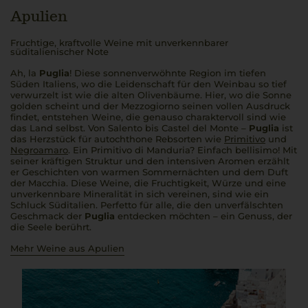
Apulien
Fruchtige, kraftvolle Weine mit unverkennbarer
süditalienischer Note
Ah, la
Puglia
! Diese sonnenverwöhnte Region im tiefen
Süden Italiens, wo die Leidenschaft für den Weinbau so tief
verwurzelt ist wie die alten Olivenbäume. Hier, wo die Sonne
golden scheint und der
Mezzogiorno
seinen vollen Ausdruck
findet, entstehen Weine, die genauso charaktervoll sind wie
das Land selbst. Von Salento bis Castel del Monte –
Puglia
ist
das Herzstück für autochthone Rebsorten wie
Primitivo
und
Negroamaro
. Ein Primitivo di Manduria? Einfach
bellisimo
! Mit
seiner kräftigen Struktur und den intensiven Aromen erzählt
er Geschichten von warmen Sommernächten und dem Duft
der Macchia. Diese Weine, die Fruchtigkeit, Würze und eine
unverkennbare Mineralität in sich vereinen, sind wie ein
Schluck Süditalien.
Perfetto
für alle, die den unverfälschten
Geschmack der
Puglia
entdecken möchten – ein Genuss, der
die Seele berührt.
Mehr Weine aus Apulien