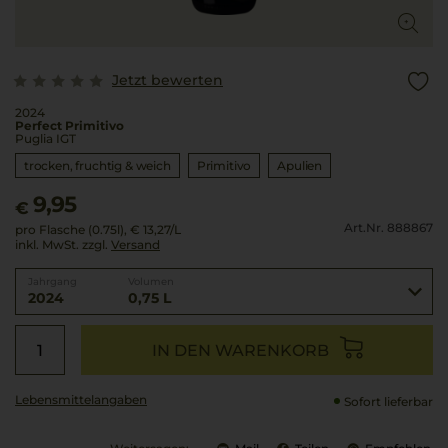
Jetzt bewerten
2024
Perfect Primitivo
Puglia IGT
trocken, fruchtig & weich
Primitivo
Apulien
9,95
€
Art.Nr. 888867
pro Flasche (0.75l),
€ 13,27
/L
inkl. MwSt. zzgl.
Versand
Jahrgang
Volumen
2024
0,75 L
IN DEN WARENKORB
Lebensmittel­angaben
Sofort lieferbar