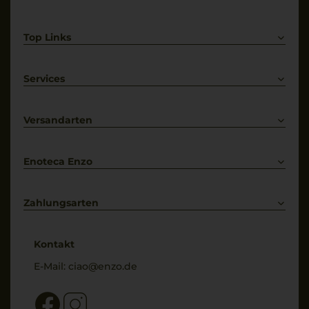
Top Links
Rotwein
Weißwein
Services
Prosecco
Lieferkonditionen
Primitivo
Kontakt
Versandarten
Bestellung widerrufen
Enoteca Enzo
Über uns
Bewertungs-Richtlinien
Zahlungsarten
* Preisangaben inkl. gesetzl. MwSt. und zzgl. Service- & Versandkosten
Kontakt
E-Mail:
ciao@enzo.de