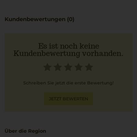
Optimal kombiniert sich der Wein mit Saltimbocca alla
Romana, dessen feine Aromen von Kalbfleisch, Salbei
und luftgetrocknetem Schinken die Tiefe und Fülle des
Kundenbewertungen (0)
Weins unterstreichen.
Es ist noch keine
Kundenbewertung vorhanden.
Schreiben Sie jetzt die erste Bewertung!
JETZT BEWERTEN
Über die Region