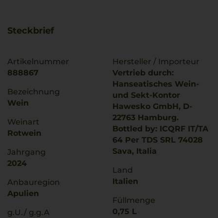
Steckbrief
Artikelnummer
Hersteller / Importeur
888867
Vertrieb durch:
Hanseatisches Wein-
Bezeichnung
und Sekt-Kontor
Wein
Hawesko GmbH, D-
22763 Hamburg.
Weinart
Bottled by: ICQRF IT/TA
Rotwein
64 Per TDS SRL 74028
Sava, Italia
Jahrgang
2024
Land
Italien
Anbauregion
Apulien
Füllmenge
0,75 L
g.U./ g.g.A