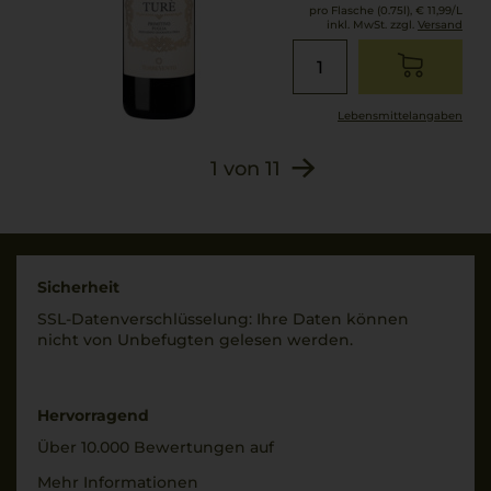
Trauben, Stabilisatoren:
pro Flasche (0.75l),
€ 11,99
/L
Gummi arabicum,
inkl. MwSt. zzgl.
Versand
Allergenhinweis
Metaweinsäure,
enthält Sulfite
Antioxidationsmittel:
SULFITE.
Lebensmittel­angaben
1
von
11
Sicherheit
SSL-Daten­verschlüs­selung: Ihre Daten können
nicht von Unbe­fugten gelesen werden.
Hervorragend
Über 10.000 Bewertungen auf
Mehr Informationen