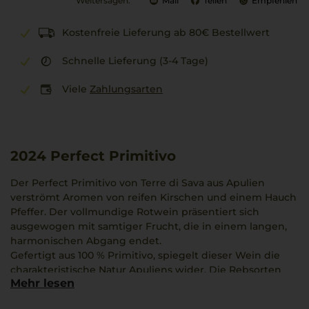
Weitersagen:
Mail
Teilen
Empfehlen
Kostenfreie Lieferung ab 80€ Bestellwert
Schnelle Lieferung (3-4 Tage)
Viele
Zahlungsarten
2024
Perfect Primitivo
Der Perfect Primitivo von Terre di Sava aus Apulien
verströmt Aromen von reifen Kirschen und einem Hauch
Pfeffer. Der vollmundige Rotwein präsentiert sich
ausgewogen mit samtiger Frucht, die in einem langen,
harmonischen Abgang endet.
Gefertigt aus 100 % Primitivo, spiegelt dieser Wein die
charakteristische Natur Apuliens wider. Die Rebsorten
Mehr lesen
wachsen unter sonnenreichen Bedingungen, was dem
Wein seine dichte Struktur verleiht.