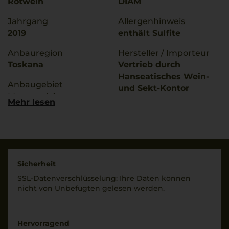
Rotwein
DIAM
Jahrgang
Allergenhinweis
2019
enthält Sulfite
Anbauregion
Hersteller / Importeur
Toskana
Vertrieb durch
Hanseatisches Wein-
Anbaugebiet
und Sekt-Kontor
Montepulciano
Hawesko GmbH, D-
Mehr lesen
22763 Hamburg;
g.U./ g.g.A
Imbottigliato da: SI
Vino Nobile di
9879 IT/Italia
Montepulciano
Land
Rebsorten
Sicherheit
Italien
95% Sangiovese
SSL-Daten­verschlüs­selung: Ihre Daten können
5% Merlot
Füllmenge
nicht von Unbe­fugten gelesen werden.
0,75 L
Trinktemperatur
16 °C
Geschmack
Hervorragend