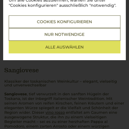
Um alle Cookies abzulehnen, wählen Sie unter
"Cookies konfigurieren" ausschließlich "notwendig".
COOKIES KONFIGURIEREN
NUR NOTWENDIGE
ALLE AUSWÄHLEN
Über die Rebsorte
Sangiovese
Klassiker der toskanischen Weinkultur – elegant, vielseitig
und unverwechselbar
Sangiovese
, tief verwurzelt in den sanften Hügeln der
Toskana, ist der Inbegriff italienischer Weintradition. Mit
seinen Aromen von reifen Kirschen, feinen Kräutern und einer
eleganten Würze spiegelt er die Vielfalt und Schönheit der
Region wider. Dieser
vino rosso
entfaltet am Gaumen eine
ausgewogene Struktur, die ihn zu einem vielseitigen
Begleiter macht – sei es zu einer herzhaften
Pappa al
Pomodoro
, einem zarten
Arrosto
oder einem würzigen