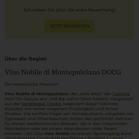
Schreiben Sie jetzt die erste Bewertung!
JETZT BEWERTEN
Über die Region
Vino Nobile di Montepulciano DOCG
Der toskanische Klassiker
Vino Nobile di Montepulciano
, der „edle Wein“ der
Toskana
,
steht für Genuss pur und die wahre Seele Italiens. Hergestellt
aus der
Sangiovese-Traube
, begeistert dieser rubinrote
Klassiker mit seiner eleganten Fruchtigkeit und feinen
Struktur. Die sanften Hügel von Montepulciano, umgeben von
Zypressen und Olivenbäumen, bieten den perfekten Rahmen
für diesen weltberühmten Rotwein. Ob in den historischen
Weinkellern oder bei einem Abendessen unter freiem
Himmel – ein Glas
Vino Nobile
ist wie ein Spaziergang durch
die malerische Landschaft der Toskana.
Perfetto
zu einer