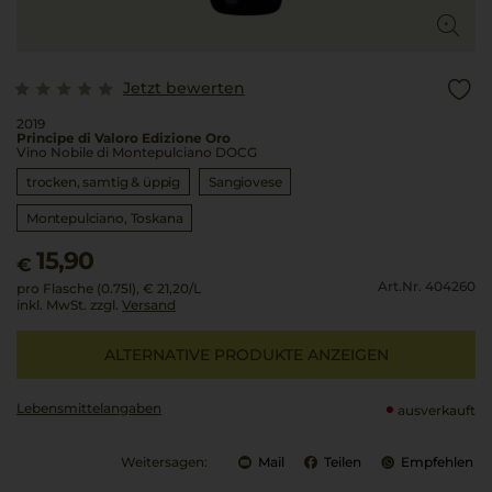
Jetzt bewerten
2019
Principe di Valoro Edizione Oro
Vino Nobile di Montepulciano DOCG
trocken, samtig & üppig
Sangiovese
Montepulciano
Toskana
15,90
€
Art.Nr. 404260
pro Flasche (0.75l),
€ 21,20
/L
inkl. MwSt. zzgl.
Versand
ALTERNATIVE PRODUKTE ANZEIGEN
Lebensmittel­angaben
ausverkauft
Weitersagen:
Mail
Teilen
Empfehlen