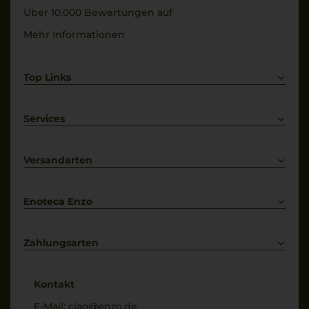
trocken
Alkoholgehalt
Über 10.000 Bewertungen auf
14 % Vol.
Mehr Informationen
Top Links
Rotwein
Weißwein
Services
Prosecco
Lieferkonditionen
Primitivo
Kontakt
Versandarten
Bestellung widerrufen
Enoteca Enzo
Über uns
Bewertungs-Richtlinien
Zahlungsarten
* Preisangaben inkl. gesetzl. MwSt. und zzgl. Service- & Versandkosten
Kontakt
E-Mail:
ciao@enzo.de