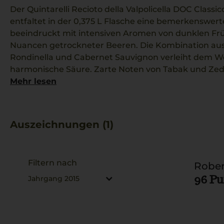
Der Quintarelli Recioto della Valpolicella DOC Classi
entfaltet in der 0,375 L Flasche eine bemerkenswert
beeindruckt mit intensiven Aromen von dunklen Fr
Nuancen getrockneter Beeren. Die Kombination aus
Rondinella und Cabernet Sauvignon verleiht dem We
harmonische Säure. Zarte Noten von Tabak und Ze
ab. Dieser Wein passt hervorragend zu einem wärm
Mehr lesen
Steinpilzen.
Auszeichnungen (1)
Filtern nach
Rober
96 P
Jahrgang 2015