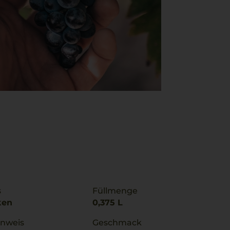
s
Füllmenge
ken
0,375 L
inweis
Geschmack