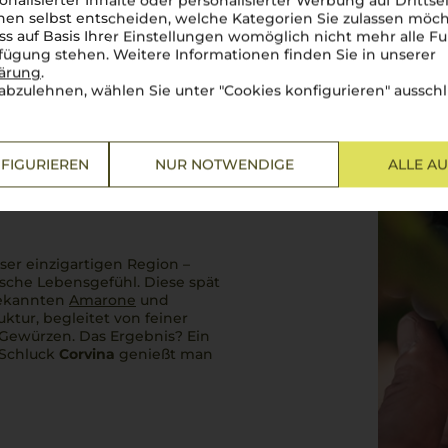
onalisierter Inhalte oder personalisierter Werbung auf Drittse
en selbst entscheiden, welche Kategorien Sie zulassen möch
ss auf Basis Ihrer Einstellungen womöglich nicht mehr alle Fu
rfügung stehen. Weitere Informationen finden Sie in unserer
lärung
.
abzulehnen, wählen Sie unter "Cookies konfigurieren" ausschl
FIGURIEREN
NUR NOTWENDIGE
ALLE A
eser einzigartigen Region –
sche Lebensgefühl. Diese spät
tbekannten
Amarone
und
uktur, begleitet von feiner
Gewürzen. Das Ergebnis? Ein
 Schluck
Corvina
genießt man