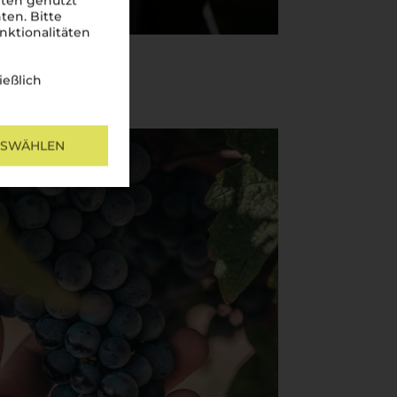
iten genutzt
ten. Bitte
nktionalitäten
ießlich
USWÄHLEN