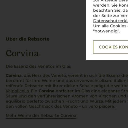
zur Anzeige pers
werden. Sie könn
beachten Sie, da
der Seite zur Ve
Datenschutzerk
Um alle Cookies 
"notwendig".
Über die Rebsorte
COOKIES KON
Corvina
Die Essenz des Venetos im Glas
Corvina
, das Herz des Veneto, vereint in sich die Essenz di
berühmt für ihre Weine und das unverwechselbare italieni
reifende Rebsorte mit ihrer dicken Schale prägt die wel
Valpolicella
. Ein
Corvina
entfaltet im Glas eine elegante Str
Säure und den verführerischen Aromen von Kirschen und 
equilibrio perfetto
zwischen Frucht und Würze. Mit jedem
den vollen Geschmack des Veneto –
un vero piacere
.
Mehr Weine der Rebsorte Corvina