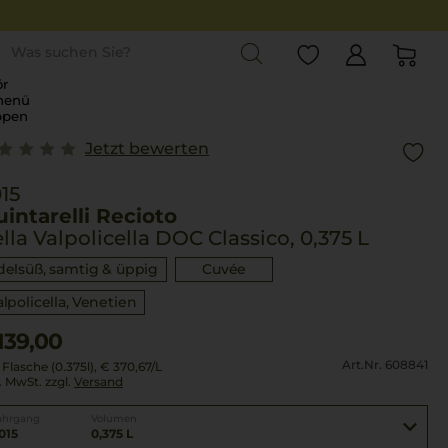
st
r
menü
ppen
Jetzt bewerten
15
intarelli Recioto
lla Valpolicella DOC Classico, 0,375 L
delsüß, samtig & üppig
Cuvée
alpolicella
Venetien
139,00
Art.Nr. 608841
 Flasche (0.375l),
€ 370,67
/L
l. MwSt. zzgl.
Versand
ahrgang
Volumen
015
0,375 L