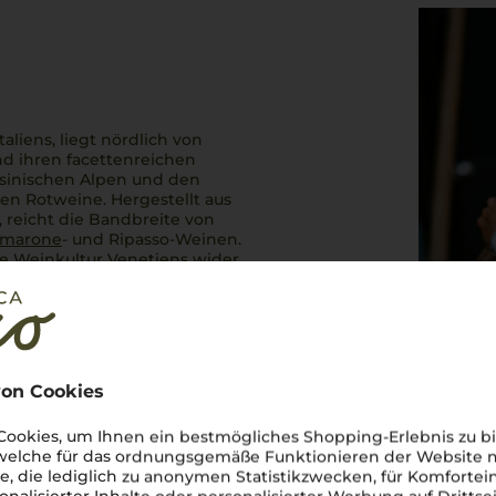
liens, liegt nördlich von
nd ihren facettenreichen
ssinischen Alpen und den
len Rotweine. Hergestellt aus
 reicht die Bandbreite von
marone
- und Ripasso-Weinen.
he Weinkultur
Venetiens
wider,
on.
Perfetto
zu einem
lla
bringt die italienische
on Cookies
ookies, um Ihnen ein bestmögliches Shopping-Erlebnis zu bi
 welche für das ordnungsgemäße Funktionieren der Website
he, die lediglich zu anonymen Statistikzwecken, für Komfortei