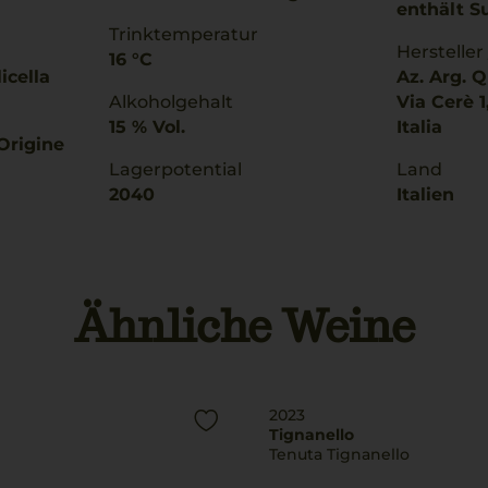
enthält Su
Trinktemperatur
Hersteller
16 °C
icella
Az. Arg. Q
Alkoholgehalt
Via Cerè 1, 37024 Negra
15 % Vol.
Italia
Origine
Lagerpotential
Land
2040
Italien
Ähnliche Weine
2023
Tignanello
Tenuta Tignanello