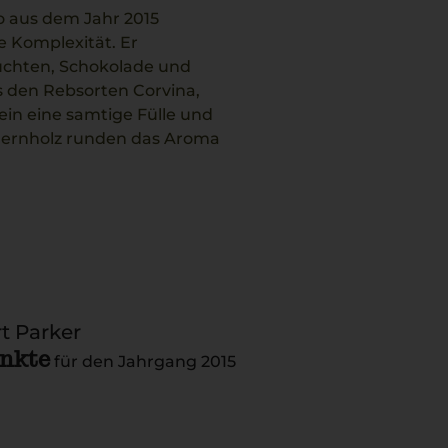
co aus dem Jahr 2015
e Komplexität. Er
üchten, Schokolade und
 den Rebsorten Corvina,
in eine samtige Fülle und
dernholz runden das Aroma
enden Risotto mit
t Parker
unkte
für den Jahrgang 2015