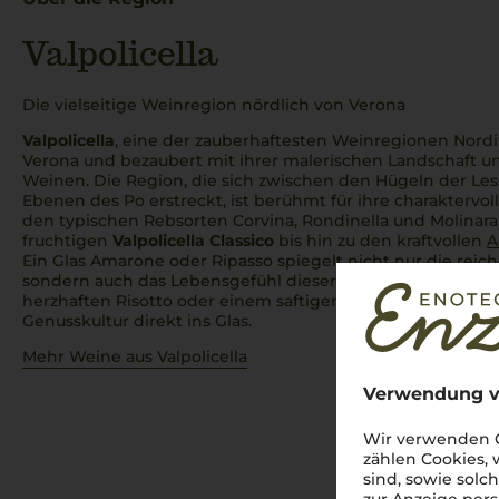
Valpolicella
Die vielseitige Weinregion nördlich von Verona
Valpolicella
, eine der zauberhaftesten Weinregionen Nordita
Verona und bezaubert mit ihrer malerischen Landschaft u
Weinen. Die Region, die sich zwischen den Hügeln der Le
Ebenen des Po erstreckt, ist berühmt für ihre charaktervol
den typischen Rebsorten Corvina, Rondinella und Molinara,
fruchtigen
Valpolicella Classico
bis hin zu den kraftvollen
A
Ein Glas Amarone oder Ripasso spiegelt nicht nur die reic
sondern auch das Lebensgefühl dieser einzigartigen Regi
herzhaften Risotto oder einem saftigen Brasato –
Valpolice
Genusskultur direkt ins Glas.
Mehr Weine aus Valpolicella
Verwendung v
Wir verwenden C
zählen Cookies,
sind, sowie solc