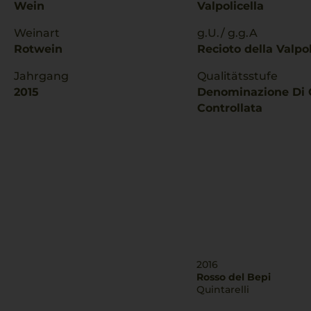
Wein
Valpolicella
Weinart
g.U./ g.g.A
Rotwein
Recioto della Valpol
Jahrgang
Qualitätsstufe
2015
Denominazione Di 
Controllata
2016
Rosso del Bepi
Quintarelli