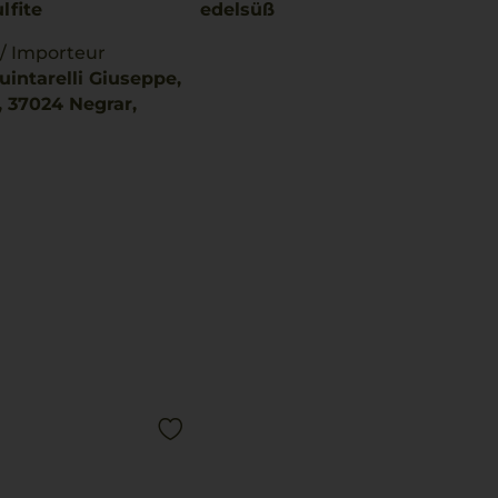
lfite
edelsüß
 / Importeur
uintarelli Giuseppe,
r,