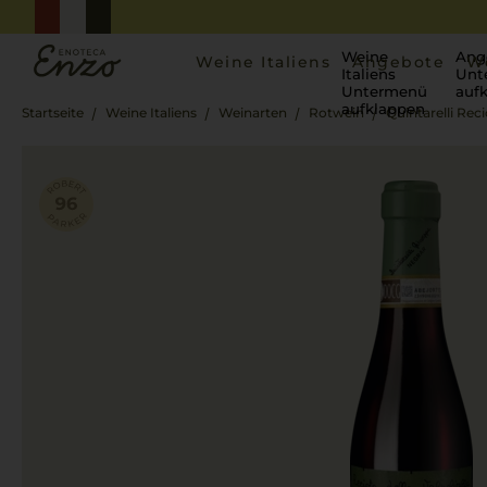
Weine
Ang
Weine Italiens
Angebote
W
Italiens
Unt
Untermenü
auf
aufklappen
Startseite
Weine Italiens
Weinarten
Rotwein
Quintarelli Rec