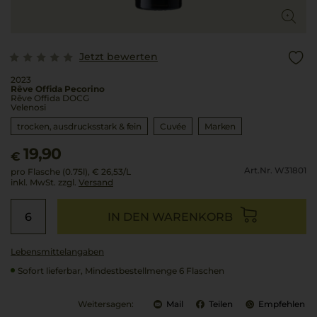
Jetzt bewerten
2023
Rêve Offida Pecorino
Rêve Offida DOCG
Velenosi
trocken, ausdrucksstark & fein
Cuvée
Marken
19,90
€
Art.Nr. W31801
pro Flasche (0.75l),
€ 26,53
/L
inkl. MwSt. zzgl.
Versand
IN DEN WARENKORB
Lebensmittel­angaben
Sofort lieferbar, Mindestbestellmenge 6 Flaschen
Weitersagen:
Mail
Teilen
Empfehlen