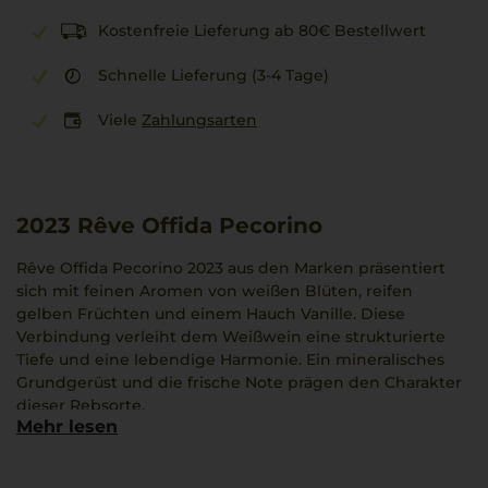
Kostenfreie Lieferung ab 80€ Bestellwert
Schnelle Lieferung (3-4 Tage)
Viele
Zahlungsarten
2023
Rêve Offida Pecorino
Rêve Offida Pecorino 2023 aus den Marken präsentiert
sich mit feinen Aromen von weißen Blüten, reifen
gelben Früchten und einem Hauch Vanille. Diese
Verbindung verleiht dem Weißwein eine strukturierte
Tiefe und eine lebendige Harmonie. Ein mineralisches
Grundgerüst und die frische Note prägen den Charakter
dieser Rebsorte.
Mehr lesen
Velenosi, bekannt für den Fokus auf autochthone Sorten,
bringt mit diesem Wein die besondere Weinkultur der
Region zum Ausdruck. Die Kombination aus Eleganz und