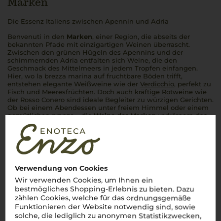
Marken
Die Essenz Italiens zwischen Apennin und Adria
Benvenuti
in den
Marken
, einer Region, die abseits der
bekannten Pfade mit einzigartigen Weinen überrascht.
Zwischen den grünen Hügeln des Apennins und der
schimmernden Adria entfalten sich Weine, die den
Geschmack des Mittelmeers in jedem Tropfen einfangen.
Hier, wo
la brezza marina
auf fruchtbare Böden trifft,
entstehen elegante Weißweine wie der
Verdicchio
, perfekt zu
Fisch und Meeresfrüchten. Doch auch kräftige Rotweine wie
der Rosso Conero sind ideale Begleiter zu würzigen Gerichten.
Ob bei einem Abendessen unter freiem Himmel oder einem
gemütlichen
pranzo
– die
Weine der Marken
verkörpern das
italienische Lebensgefühl in seiner reinsten Form.
Cin cin
!
Mehr Weine aus Marken
Verwendung von Cookies
Wir verwenden Cookies, um Ihnen ein
bestmögliches Shopping-Erlebnis zu bieten. Dazu
zählen Cookies, welche für das ordnungsgemäße
Funktionieren der Website notwendig sind, sowie
solche, die lediglich zu anonymen Statistikzwecken,