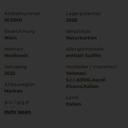
Artikelnummer
Lagerpotential
W31801
2028
Bezeichnung
Verschluss
Wein
Naturkorken
Weinart
Allergenhinweis
Weißwein
enthält Sulfite
Jahrgang
Hersteller / Importeur
2023
Velenosi
S.r.l.,63100,Ascoli
Anbauregion
Piceno,Italien
Marken
Land
g.U./ g.g.A
Italien
Colli Maceratesi
Mehr lesen
Füllmenge
Rebsorten
0,75 L
Pecorino