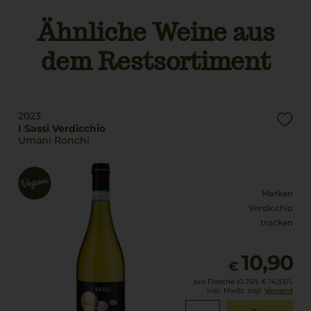
Geschmack
Ähnliche Weine aus
Trinktemperatur
trocken
8 °C
dem Restsortiment
Alkoholgehalt
13 % Vol.
2023
I Sassi Verdicchio
Umani Ronchi
Marken
Verdicchio
trocken
10,90
€
pro Flasche (0.75l),
€ 14,53
/L
inkl. MwSt. zzgl.
Versand