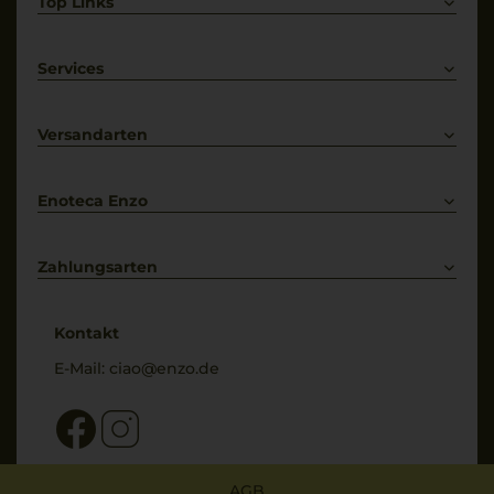
Top Links
Rotwein
Weißwein
Services
Prosecco
Lieferkonditionen
Primitivo
Kontakt
Versandarten
Bestellung widerrufen
Enoteca Enzo
Über uns
Bewertungs-Richtlinien
Zahlungsarten
* Preisangaben inkl. gesetzl. MwSt. und zzgl. Service- & Versandkosten
Kontakt
E-Mail:
ciao@enzo.de
AGB