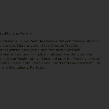
Süditaliens Kellern
üditaliens in die Welt des Weins. Mit acht Weingütern in
ete des Südens vereint die Gruppe Tradition,
eder Flasche. Hier gedeihen fast ausschließlich
t viel
amore
und Hingabe vinifiziert werden, um das
ren. Ob erfrischende
vini bianchi
oder kraftvolle
vini rossi
–
t eine Geschichte von Sonne, Land und Leidenschaft. Ein
rme Süditaliens.
Perfetto
!