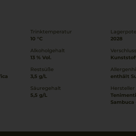
Trinktemperatur
Lagerpote
10 °C
2028
Alkoholgehalt
Verschlus
13 % Vol.
Kunststof
Restsüße
Allergenh
fica
3,5 g/L
enthält Su
Säuregehalt
Hersteller
5,5 g/L
Tenimenti 
Sambuca di