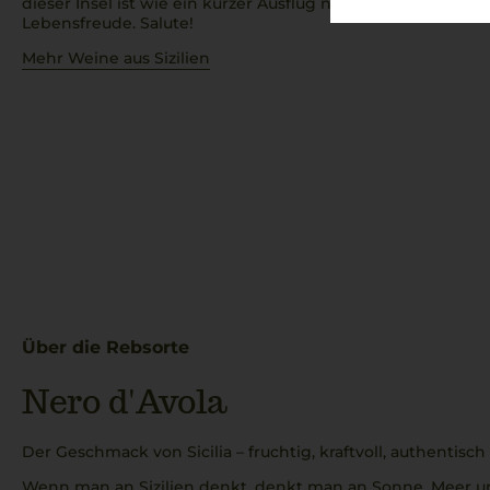
dieser Insel ist wie ein kurzer Ausflug nach Italien – voll
Lebensfreude. Salute!
Mehr Weine aus Sizilien
Über die Rebsorte
Nero d'Avola
Der Geschmack von Sicilia – fruchtig, kraftvoll, authentisch
Wenn man an Sizilien denkt, denkt man an Sonne, Meer 