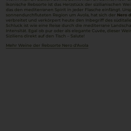
ikonische Rebsorte ist das Herzstück der sizilianischen We
das den mediterranen Spirit in jeder Flasche einfängt. Urs
sonnendurchfluteten Region um Avola, hat sich der
Nero d
verbreitet und verkörpert heute den Inbegriff des südital
Schluck ist wie eine Reise durch die mediterrane Landschaf
Intensität. Egal ob pur oder als elegante Cuvée, dieser W
Siziliens direkt auf den Tisch –
Salute!
Mehr Weine der Rebsorte Nero d'Avola