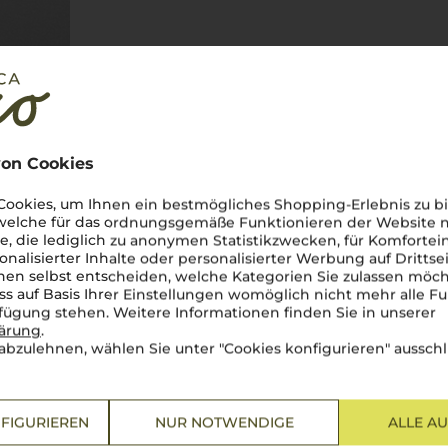
on Cookies
ookies, um Ihnen ein bestmögliches Shopping-Erlebnis zu bi
 welche für das ordnungsgemäße Funktionieren der Website
he, die lediglich zu anonymen Statistikzwecken, für Komfortei
onalisierter Inhalte oder personalisierter Werbung auf Drittse
en selbst entscheiden, welche Kategorien Sie zulassen möch
ss auf Basis Ihrer Einstellungen womöglich nicht mehr alle Fu
uckt mit einer Weintradition,
rfügung stehen. Weitere Informationen finden Sie in unserer
 Böden und unter einem
lärung
.
ro d'Avola
und der lebendige
abzulehnen, wählen Sie unter "Cookies konfigurieren" ausschl
uckende Vielfalt, die den
 voller Energie. Von den Hängen
as Herz eines jeden
Donnafugata
,
Planeta
und
FIGURIEREN
NUR NOTWENDIGE
ALLE A
ilianischer Weine
. Ein Wein