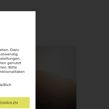
eten. Dazu
 notwendig
nstellungen,
iten genutzt
ten. Bitte
nktionalitäten
ießlich
USWÄHLEN