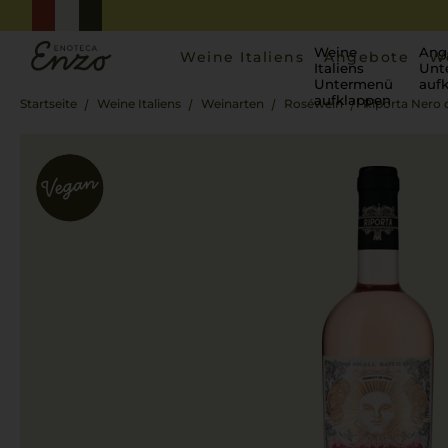
Weine
Ang
Weine Italiens
Angebote
W
Italiens
Unt
Untermenü
auf
aufklappen
Startseite
Weine Italiens
Weinarten
Roséwein
Riporta Nero 