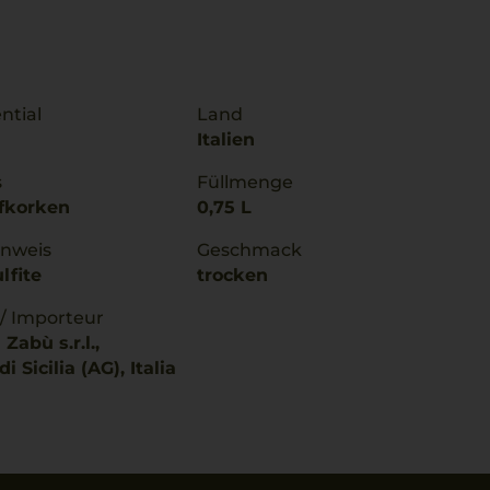
ntial
Land
Italien
s
Füllmenge
fkorken
0,75 L
inweis
Geschmack
lfite
trocken
 / Importeur
Zabù s.r.l.,
 Sicilia (AG), Italia