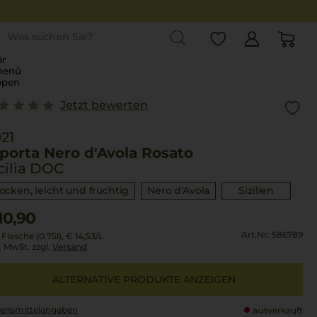
st
r
menü
ppen
Jetzt bewerten
21
porta Nero d'Avola Rosato
cilia DOC
rocken, leicht und fruchtig
Nero d'Avola
Sizilien
10,90
Art.Nr. 586789
 Flasche (0.75l),
€ 14,53
/L
l. MwSt. zzgl.
Versand
ALTERNATIVE PRODUKTE ANZEIGEN
ensmittel­angaben
ausverkauft