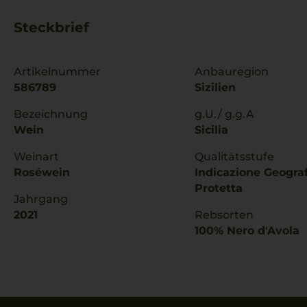
Steckbrief
Artikelnummer
Anbauregion
586789
Sizilien
Bezeichnung
g.U./ g.g.A
Wein
Sicilia
Weinart
Qualitätsstufe
Roséwein
Indicazione Geogra
Protetta
Jahrgang
2021
Rebsorten
100% Nero d'Avola