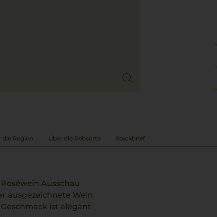
 die Region
Über die Rebsorte
Steckbrief
em Roséwein Ausschau
ser ausgezeichnete Wein
ein Geschmack ist elegant