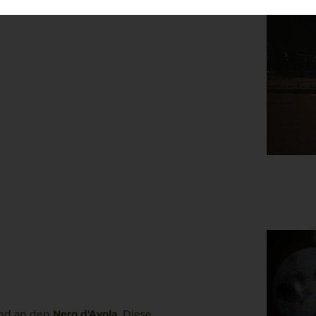
er Geschmack, Leidenschaft und
und an den
Nero d'Avola
. Diese