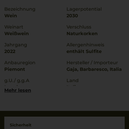
Bezeichnung
Lagerpotential
Wein
2030
Weinart
Verschluss
Weißwein
Naturkorken
Jahrgang
Allergenhinweis
2022
enthält Sulfite
Anbauregion
Hersteller / Importeur
Piemont
Gaja, Barbaresco, Italia
g.U./ g.g.A
Land
Langhe
Italien
Mehr lesen
Rebsorten
Füllmenge
100% Chardonnay
0,75 L
Trinktemperatur
Geschmack
10 °C
trocken
Sicherheit