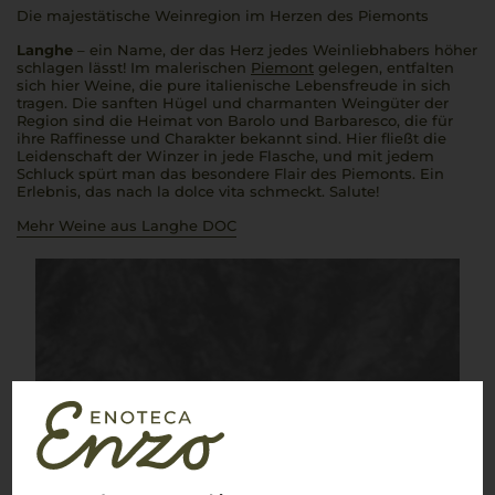
Die majestätische Weinregion im Herzen des Piemonts
Langhe
– ein Name, der das Herz jedes Weinliebhabers höher
schlagen lässt! Im malerischen
Piemont
gelegen, entfalten
sich hier Weine, die pure italienische Lebensfreude in sich
tragen. Die sanften Hügel und charmanten Weingüter der
Region sind die Heimat von Barolo und Barbaresco, die für
ihre Raffinesse und Charakter bekannt sind. Hier fließt die
Leidenschaft der Winzer in jede Flasche, und mit jedem
Schluck spürt man das besondere Flair des Piemonts. Ein
Erlebnis, das nach
la dolce vita
schmeckt.
Salute!
Mehr Weine aus Langhe DOC