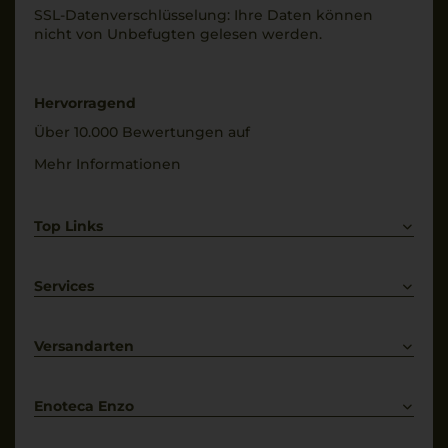
SSL-Daten­verschlüs­selung: Ihre Daten können
nicht von Unbe­fugten gelesen werden.
Hervorragend
Über 10.000 Bewertungen auf
Mehr Informationen
Top Links
Rotwein
Weißwein
Services
Prosecco
Lieferkonditionen
Primitivo
Kontakt
Versandarten
Bestellung widerrufen
Enoteca Enzo
Über uns