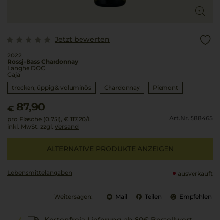
Jetzt bewerten
2022
Rossj-Bass Chardonnay
Langhe DOC
Gaja
trocken, üppig & voluminös
Chardonnay
Piemont
87,90
€
Art.Nr. 588465
pro Flasche (0.75l),
€ 117,20
/L
inkl. MwSt. zzgl.
Versand
ALTERNATIVE PRODUKTE ANZEIGEN
Lebensmittel­angaben
ausverkauft
Weitersagen:
Mail
Teilen
Empfehlen
Kostenfreie Lieferung ab 80€ Bestellwert