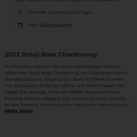
Schnelle Lieferung (3-4 Tage)
Viele
Zahlungsarten
2022
Rossj-Bass Chardonnay
Im Piemont, bekannt für seine erstklassigen Weine,
glänzt der Rossj-Bass Chardonnay von Gaja durch seine
charakteristische Eleganz. Der Wein entfaltet Aromen
von Schwarzen Kirschen, Minze und einem Hauch von
Tabak. Die würzige Tiefe von Pfeffer begleitet einen
fruchtig-frischen Abgang. Die weiche Struktur und die
feinen Tannine machen diesen Weißwein lebendig und
Mehr lesen
geschmacklich harmonisch. Gaja, ein traditionsreicher
Erzeuger, präsentiert hier einen Wein, der hervorragend
zu Risotto mit schwarzem Trüffel und feiner Pasta passt.