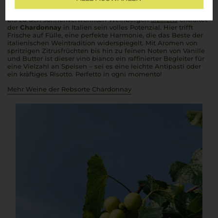
Chardonnay
, die elegante Rebsorte, hat in Italien ihre
seconda casa
gefunden. Von den sanften
colline
im
Piemont
bis zu den sonnenverwöhnten Weinbergen
Siziliens
entfaltet
der
Chardonnay
in Italien sein volles Potenzial. Hier trifft
Frische auf Fülle, eine perfekte Harmonie, die das Beste der
italienischen Weintradition widerspiegelt. Mit Aromen von
spritzigen Zitrusfrüchten bis hin zu feinen Noten von Vanille
und Butter ist dieser
vino bianco
ein raffinierter Begleiter für
eine Vielzahl an Speisen – sei es eine leichte Antipasti oder
ein kräftiges Risotto.
Perfetto in ogni momento!
Mehr Weine der Rebsorte Chardonnay