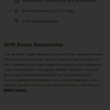
Kostenfreie Lieferung ab 80€ Bestellwert
Schnelle Lieferung (3-4 Tage)
Viele
Zahlungsarten
2019
Rosso Rossofonte
Die sanften Hügel Montalcinos mit ihrem angenehmen
Klima und fruchtbaren Böden sind wie geschaffen für
den beeindruckenden Rosso Rossofonte des Weinguts
Ciacci Piccolomini d'Aragona. Dieser Rotwein besticht
durch sein leuchtendes Rubinrot und enthüllt im
Geschmacksprofil Aromen von wilden Kirschen, roten
Beeren, Zedernholz und bodenständigen natürlichen
Mehr lesen
Noten. Seine jugendliche Frische macht ihn besonders
zugänglich. Perfekt in harmonischer Verbindung mit
einem kräftigen Teller Farfalle mit Salciccia.