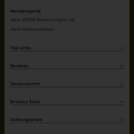
Hervorragend
Über 10.000 Bewertungen auf
Mehr Informationen
Top Links
Rotwein
Weißwein
Services
Prosecco
Lieferkonditionen
Primitivo
Kontakt
Versandarten
Bestellung widerrufen
Enoteca Enzo
Über uns
Bewertungs-Richtlinien
Zahlungsarten