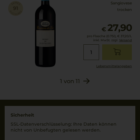
Sangiovese
trocken
27,90
€
pro Flasche (0.75l),
€ 37,20
/L
inkl. MwSt. zzgl.
Versand
Lebensmittel­angaben
1
von
11
Sicherheit
SSL-Daten­verschlüs­selung: Ihre Daten können
nicht von Unbe­fugten gelesen werden.