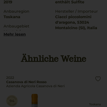
2019
enthält Sulfite
Anbauregion
Hersteller / Importeur
Toskana
Ciacci piccolomini
d'aragona, 53024
Anbaugebiet
Montalcino (SI), Italia
Montalcino
Mehr lesen
Land
g.U./ g.g.A
Italien
Montalcino
Füllmenge
Ähnliche Weine
Rebsorten
0,75 L
Sangiovese
Geschmack
Trinktemperatur
trocken
18 °C
2022
Casanova di Neri Rosso
Azienda Agricola Casanova di Neri
Toskana