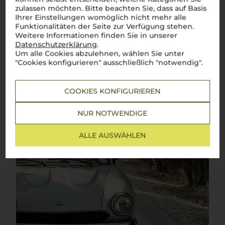
einfach, charmant und voller italienischer Leidenschaft.
zulassen möchten. Bitte beachten Sie, dass auf Basis
Mehr Weine aus Rosso di Montalcino
Ihrer Einstellungen womöglich nicht mehr alle
Funktionalitäten der Seite zur Verfügung stehen.
Weitere Informationen finden Sie in unserer
Datenschutzerklärung
.
Um alle Cookies abzulehnen, wählen Sie unter
"Cookies konfigurieren" ausschließlich "notwendig".
COOKIES KONFIGURIEREN
NUR NOTWENDIGE
ALLE AUSWÄHLEN