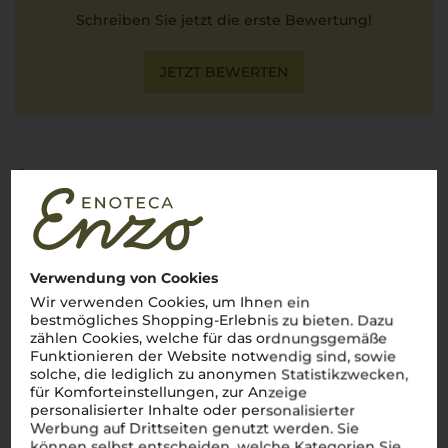
Schreiben Sie jetzt die erste Bewertung!
JETZT BEWERTEN
Über die Region
Rosso di Montalcino
Der kleine Bruder des Brunello mit großem Geschmack
Verwendung von Cookies
Im Herzen der
Toskana
, zwischen sanften Hügeln und
Wir verwenden Cookies, um Ihnen ein
goldenen Weinbergen, entsteht neben dem legendären
bestmögliches Shopping-Erlebnis zu bieten. Dazu
Brunello
auch der elegante
Rosso di Montalcino
. Dieser
zählen Cookies, welche für das ordnungsgemäße
jüngere Verwandte des Brunello begeistert durch seine
Frische, Fruchtigkeit und unkomplizierte Art. Hergestellt aus
Funktionieren der Website notwendig sind, sowie
der gleichen edlen Sangiovese Grosso-Traube, reift er jedoch
solche, die lediglich zu anonymen Statistikzwecken,
kürzer und ist dadurch schneller trinkbereit. Ein
vino
, der
für Komforteinstellungen, zur Anzeige
perfekt zu Pasta, gegrilltem Fleisch oder einem gemütlichen
personalisierter Inhalte oder personalisierter
Abend mit Freunden passt. Der
Rosso di Montalcino
bringt
Werbung auf Drittseiten genutzt werden. Sie
das sonnige Lebensgefühl der Toskana direkt ins Glas –
können selbst entscheiden, welche Kategorien Sie