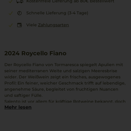
Kostenfreie Lieferung ab 80€ Bestellwert
Schnelle Lieferung (3-4 Tage)
Viele
Zahlungsarten
2024
Roycello Fiano
Der Roycello Fiano von Tormaresca spiegelt Apulien mit
seiner mediterranen Weite und salzigen Meeresbrise
wider. Der Weißwein zeigt ein frisches, ausgewogenes
Profil: Ein feiner, weicher Geschmack trifft auf lebendige,
angenehme Säure, begleitet von fruchtigen Nuancen
und saftiger Fülle.
Salento ist vor allem für kräftige Rotweine bekannt, doch
Mehr lesen
dieser Fiano zeigt die eigenständige Charakteristik der
weißen Reben der Region. Der Jahrgang 2024 vereint
jugendliche Frische mit eleganter Struktur.
Tormaresca legt besonderes Augenmerk auf regionale