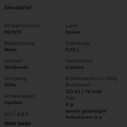
Steckbrief
Artikelnummer
Land
957873
Italien
Bezeichnung
Füllmenge
Wein
0,75 L
Weinart
Geschmack
Weißwein
trocken
Jahrgang
Ø Nährwerte pro 100g
2024
Brennwert
322 kJ / 76 kcal
Anbauregion
Fett
Apulien
0 g
davon gesättigte
g.U./ g.g.A
Fettsäuren: 0 g
Salento
Mehr lesen
Kohlenhydrate