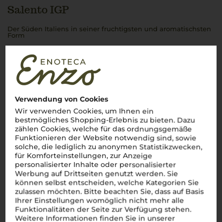
Salento IGP
Der Süden Italiens in seiner fruchtigsten und aromatischsten
Form
Salento
, die sonnenverwöhnte Halbinsel im tiefen Süden
Italiens, ist das pulsierende Herz des apulischen Weinbaus.
Diese malerische Region, die auch als „Absatz des
italienischen Stiefels“ bekannt ist, erstreckt sich zwischen der
Adria im Osten und dem Ionischen Meer im Westen. Die
Landschaft
Salentos
ist geprägt von weiten Ebenen, sanften
Hügeln und einer atemberaubenden Küstenlinie, die
Verwendung von Cookies
zusammen eine einzigartige Kulisse für den Weinbau bilden.
Wir verwenden Cookies, um Ihnen ein
Hier werden einige der bedeutendsten Weine Süditaliens
bestmögliches Shopping-Erlebnis zu bieten. Dazu
erzeugt, deren Qualität und Vielfalt die Essenz der Region
zählen Cookies, welche für das ordnungsgemäße
widerspiegeln.
Funktionieren der Website notwendig sind, sowie
Mehr Weine aus Salento IGP
solche, die lediglich zu anonymen Statistikzwecken,
für Komforteinstellungen, zur Anzeige
personalisierter Inhalte oder personalisierter
Werbung auf Drittseiten genutzt werden. Sie
können selbst entscheiden, welche Kategorien Sie
zulassen möchten. Bitte beachten Sie, dass auf Basis
Ihrer Einstellungen womöglich nicht mehr alle
Funktionalitäten der Seite zur Verfügung stehen.
Weitere Informationen finden Sie in unserer