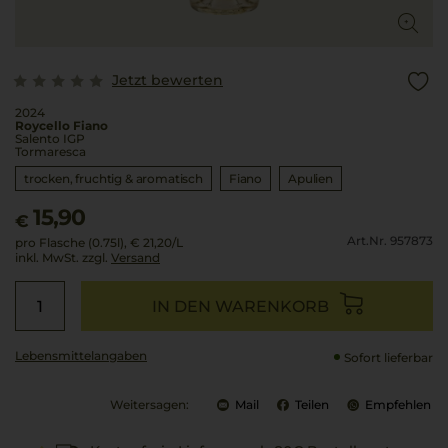
Jetzt bewerten
2024
Roycello Fiano
Salento IGP
Tormaresca
trocken, fruchtig & aromatisch
Fiano
Apulien
15,90
€
Art.Nr. 957873
pro Flasche (0.75l),
€ 21,20
/L
inkl. MwSt. zzgl.
Versand
IN DEN WARENKORB
Lebensmittel­angaben
Sofort lieferbar
Weitersagen:
Mail
Teilen
Empfehlen