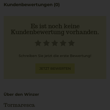
Trauben und beständige Qualität, wodurch eine
Kundenbewertungen (0)
unverwechselbare regionale Note entsteht.
Dieser Fiano passt ideal zu Meeresfrüchten und schafft so
eine leichte, frische Kombination, die an einen
apulischen Küstenurlaub erinnert.
Es ist noch keine
Kundenbewertung vorhanden.
Schreiben Sie jetzt die erste Bewertung!
JETZT BEWERTEN
Über den Winzer
Tormaresca