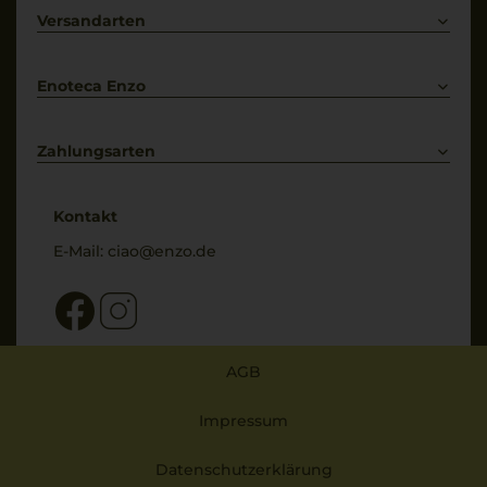
Vernotico (BR), Italien
Primitivo
Kontakt
Versandarten
Bestellung widerrufen
Enoteca Enzo
Über uns
Bewertungs-Richtlinien
Zahlungsarten
* Preisangaben inkl. gesetzl. MwSt. und zzgl. Service- & Versandkosten
Kontakt
E-Mail:
ciao@enzo.de
AGB
Impressum
Datenschutzerklärung