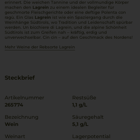
erinnert. Die weichen Tannine und der vollmundige Körper
machen den
Lagrein
zu einem idealen Begleiter für
geschmorte Fleischgerichte oder eine deftige
Polenta con
ragù
. Ein Glas
Lagrein
ist wie ein Spaziergang durch die
Weinhänge Südtirols, wo Tradition und Leidenschaft spürbar
werden.
Un bicchiere di Lagrein
, und die alpine Schönheit
Südtirols ist zum Greifen nah – kräftig, erdig und
unverwechselbar.
Cin cin
– auf den Geschmack des Nordens!
Mehr Weine der Rebsorte Lagrein
Steckbrief
Artikelnummer
Restsüße
265774
1,1 g/L
Bezeichnung
Säuregehalt
Wein
5,1 g/L
Weinart
Lagerpotential