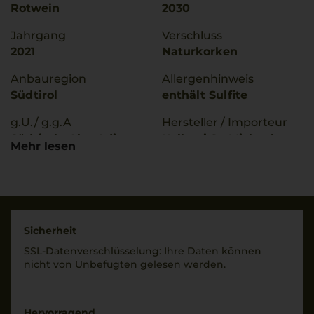
Rotwein
2030
Jahrgang
Verschluss
2021
Naturkorken
Anbauregion
Allergenhinweis
Südtirol
enthält Sulfite
g.U./ g.g.A
Hersteller / Importeur
Südtirol - Alto Adige
Kellerei St. Michael-
Mehr lesen
Eppan,
Qualitätsstufe
Umfahrungsstrasse
Denominazione Di
17/19, 39057 Eppan,
Origine Controllata
Italien
Rebsorten
Land
Sicherheit
100% Lagrein
Italien
SSL-Daten­verschlüs­selung: Ihre Daten können
nicht von Unbe­fugten gelesen werden.
Trinktemperatur
Füllmenge
16 °C
0,75 L
Alkoholgehalt
Hervorragend