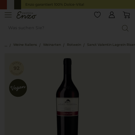
Enzo garantiert 100% Dolce-Vita!
Weine Italiens
Weinarten
Rotwein
Sanct Valentin Lagrein Rise