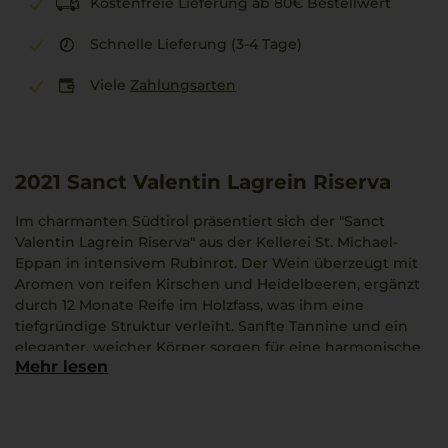
Kostenfreie Lieferung ab 80€ Bestellwert
Schnelle Lieferung (3-4 Tage)
Viele
Zahlungsarten
2021
Sanct Valentin Lagrein Riserva
Im charmanten Südtirol präsentiert sich der "Sanct
Valentin Lagrein Riserva" aus der Kellerei St. Michael-
Eppan in intensivem Rubinrot. Der Wein überzeugt mit
Aromen von reifen Kirschen und Heidelbeeren, ergänzt
durch 12 Monate Reife im Holzfass, was ihm eine
tiefgründige Struktur verleiht. Sanfte Tannine und ein
eleganter, weicher Körper sorgen für eine harmonische
Mehr lesen
Nuance am Gaumen. Besonders zu Ossobuco ist dieser
Rotwein eine delikate Wahl, die die italienische
Leidenschaft betont.