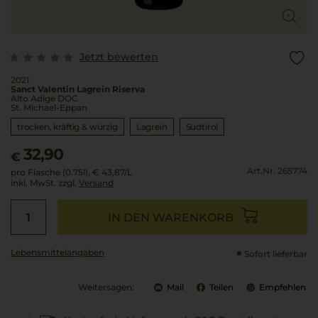
Jetzt bewerten
2021
Sanct Valentin Lagrein Riserva
Alto Adige DOC
St. Michael-Eppan
trocken, kräftig & würzig
Lagrein
Südtirol
32,90
€
Art.Nr. 265774
pro Flasche (0.75l),
€ 43,87
/L
inkl. MwSt. zzgl.
Versand
IN DEN WARENKORB
Lebensmittel­angaben
Sofort lieferbar
Weitersagen:
Mail
Teilen
Empfehlen