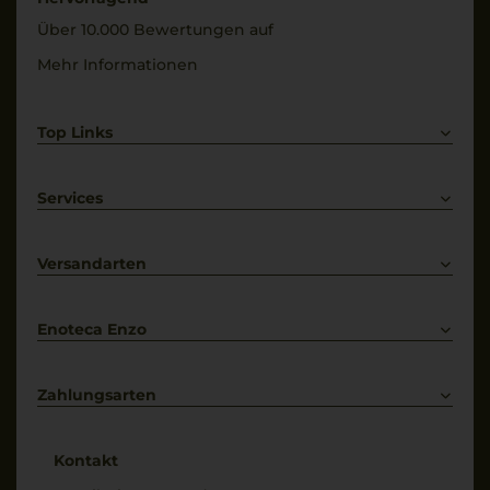
Geschmack
14 % Vol.
Über 10.000 Bewertungen auf
trocken
Mehr Informationen
Top Links
Rotwein
Weißwein
Services
Prosecco
Lieferkonditionen
Primitivo
Kontakt
Versandarten
Bestellung widerrufen
Enoteca Enzo
Über uns
Bewertungs-Richtlinien
Zahlungsarten
* Preisangaben inkl. gesetzl. MwSt. und zzgl. Service- & Versandkosten
Kontakt