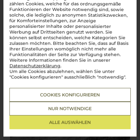
zählen Cookies, welche für das ordnungsgemäße
der perfekt zu den herzhaften Gerichten der alpinen
cucina
Funktionieren der Website notwendig sind, sowie
passt. Jeder Schluck
Südtiroler Wein
ist eine Hommage an
die Schönheit und Vielfalt dieser einzigartigen Region.
Salute
solche, die lediglich zu anonymen Statistikzwecken,
a Südtirol
!
für Komforteinstellungen, zur Anzeige
personalisierter Inhalte oder personalisierter
Mehr Weine aus Südtirol
Werbung auf Drittseiten genutzt werden. Sie
können selbst entscheiden, welche Kategorien Sie
zulassen möchten. Bitte beachten Sie, dass auf Basis
Ihrer Einstellungen womöglich nicht mehr alle
Funktionalitäten der Seite zur Verfügung stehen.
Weitere Informationen finden Sie in unserer
Datenschutzerklärung
.
Um alle Cookies abzulehnen, wählen Sie unter
"Cookies konfigurieren" ausschließlich "notwendig".
COOKIES KONFIGURIEREN
NUR NOTWENDIGE
ALLE AUSWÄHLEN