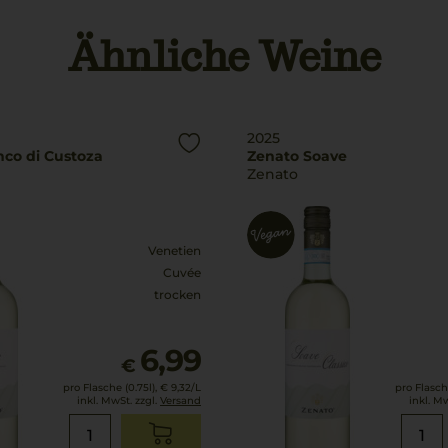
Ähnliche Weine
2025
nco di Custoza
Zenato Soave
Zenato
Venetien
Cuvée
trocken
6,99
€
pro Flasche (0.75l),
€ 9,32
/L
pro Flasche
inkl. MwSt. zzgl.
Versand
inkl. M