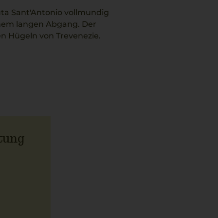
ta Sant'Antonio vollmundig
inem langen Abgang. Der
en Hügeln von Trevenezie.
rucksform klassischer
migem Pilzrisotto, das die
tung