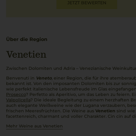
JETZT BEWERTEN
Über die Region
Venetien
Zwischen Dolomiten und Adria – Venezianische Weinkultur
Benvenuti in
Veneto
, einer Region, die für ihre atembera
bekannt ist. Von den imposanten Dolomiten bis zur sonnig
wie perfekt italienische Lebensfreude im Glas eingefangen
Prosecco
?
Perfetto
als
Aperitivo
, um das Leben zu feiern. 
Valpolicella
? Die ideale Begleitung zu einem herzhaften
Br
auch elegante Weißweine wie der Lugana verzaubern, bes
frischen Meeresfrüchten. Die Weine aus
Venetien
sind wie 
facettenreich, charmant und voller Charakter.
Cin cin
auf d
Mehr Weine aus Venetien