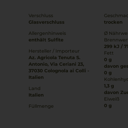
Verschluss
Geschma
Glasverschluss
trocken
Allergenhinweis
Ø Nährwer
enthält Sulfite
Brennwer
299 kJ / 7
Hersteller / Importeur
Fett
Az. Agricola Tenuta S.
0 g
Antonio, Via Ceriani 23,
davon ges
37030 Colognola ai Colli -
0 g
Italien
Kohlenhy
1,3 g
Land
davon Zuc
Italien
Eiweiß
0 g
Füllmenge
Salz
0,75 L
0 g