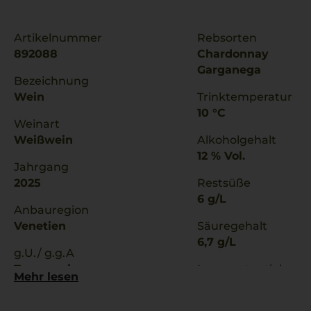
Artikelnummer
Rebsorten
892088
Chardonnay
Garganega
Bezeichnung
Wein
Trinktemperatur
10 °C
Weinart
Weißwein
Alkoholgehalt
12 % Vol.
Jahrgang
2025
Restsüße
6 g/L
Anbauregion
Venetien
Säuregehalt
6,7 g/L
g.U./ g.g.A
Trevenezie
Lagerpotential
Mehr lesen
2098
Qualitätsstufe