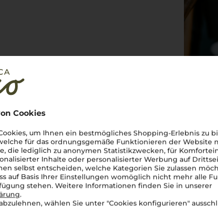
on Cookies
ookies, um Ihnen ein bestmögliches Shopping-Erlebnis zu bi
 welche für das ordnungsgemäße Funktionieren der Website
he, die lediglich zu anonymen Statistikzwecken, für Komfortei
onalisierter Inhalte oder personalisierter Werbung auf Drittse
en selbst entscheiden, welche Kategorien Sie zulassen möch
nbar italienisch
ss auf Basis Ihrer Einstellungen womöglich nicht mehr alle Fu
rfügung stehen. Weitere Informationen finden Sie in unserer
ekannt sein, doch wer den
lärung
.
. Diese Rebsorte gedeiht in
abzulehnen, wählen Sie unter "Cookies konfigurieren" ausschl
ren Böden zu einem
vino bianco