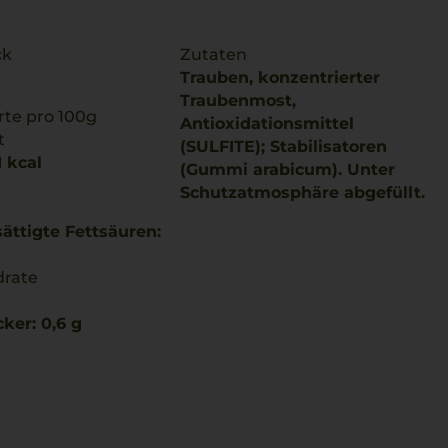
ck
Zutaten
Trauben, konzentrierter
Traubenmost,
te pro 100g
Antioxidationsmittel
t
(SULFITE); Stabilisatoren
1 kcal
(Gummi arabicum). Unter
Schutzatmosphäre abgefüllt.
ättigte Fettsäuren:
drate
ker: 0,6 g