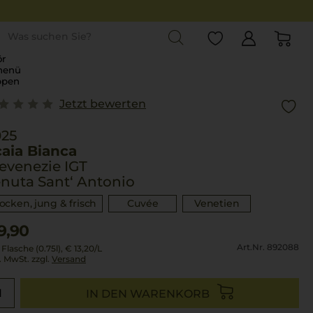
st
r
menü
ppen
Jetzt bewerten
025
aia Bianca
evenezie IGT
nuta Sant‘ Antonio
rocken, jung & frisch
Cuvée
Venetien
9,90
Art.Nr. 892088
 Flasche (0.75l),
€ 13,20
/L
l. MwSt. zzgl.
Versand
IN DEN WARENKORB