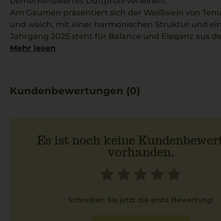
bemerkenswertes Duftprofil verleihen.
Am Gaumen präsentiert sich der Weißwein von Tenu
und weich, mit einer harmonischen Struktur und e
Jahrgang 2025 steht für Balance und Eleganz aus d
Die Brüder Castagnedi bringen hier eine neue Ausd
Mehr lesen
Sorten zum Vorschein. Ideal passt dieser Wein zu cre
fruchtigen Aromen hervorhebt.
Kundenbewertungen (0)
Es ist noch keine Kundenbewer
vorhanden.
Schreiben Sie jetzt die erste Bewertung!