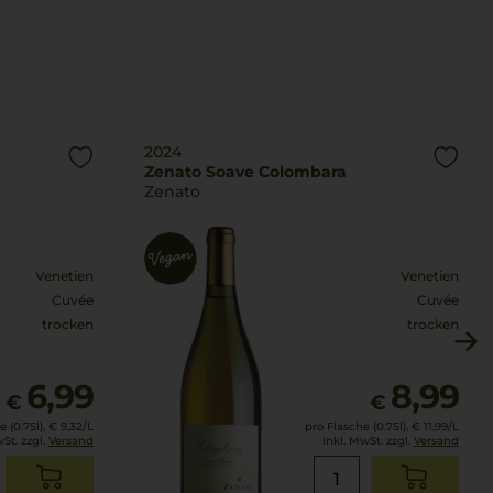
2024
Zenato Soave Colombara
Zenato
Venetien
Venetien
Cuvée
Cuvée
trocken
trocken
6,99
8,99
€
€
 (0.75l),
€ 9,32
/L
pro Flasche (0.75l),
€ 11,99
/L
wSt. zzgl.
Versand
inkl. MwSt. zzgl.
Versand