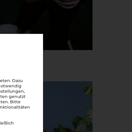
eten. Dazu
 notwendig
nstellungen,
iten genutzt
ten. Bitte
nktionalitäten
ießlich