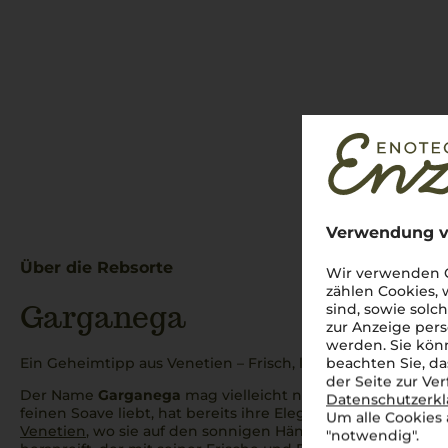
Verwendung v
Über die Rebsorte
Wir verwenden C
zählen Cookies,
Garganega
sind, sowie solc
zur Anzeige pers
werden. Sie könn
Ein Geheimtipp aus Venetien – Frisch, leicht und unverken
beachten Sie, da
der Seite zur Ve
Der Name
Garganega
mag vielleicht nicht jedem sofort b
Datenschutzerk
feinen Soave liebt, hat bereits ihre Eleganz im Glas erlebt
Um alle Cookies 
Venetien
, wo sie auf den sonnigen Hängen und fruchtba
"notwendig".