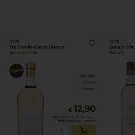
Indicazione Geografica Tipica
2025
2025
Tre Sorelle Garda Bianco
Zenato Bia
Schenk Italia
Zenato
Venetien
Cuvée
trocken
12,90
€
pro Flasche (0.75l),
€ 17,20
/L
inkl. MwSt. zzgl.
Versand