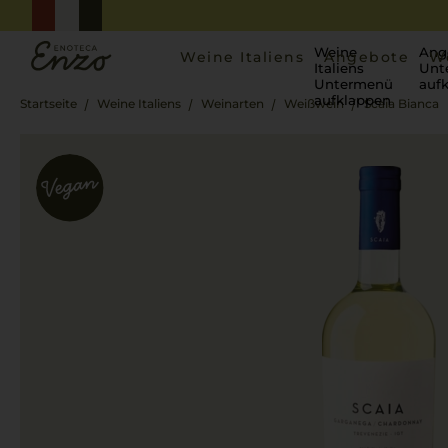
Weine
Ang
Weine Italiens
Angebote
W
Italiens
Unt
Untermenü
auf
aufklappen
Startseite
Weine Italiens
Weinarten
Weißwein
Scaia Bianca