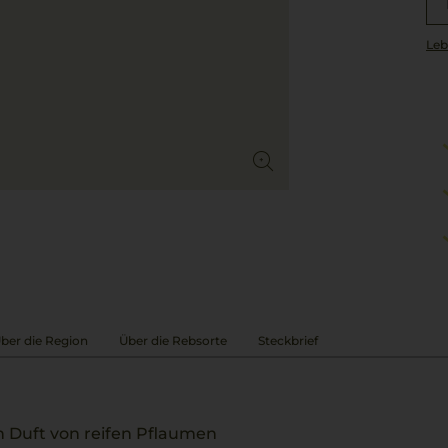
Leb
ber die Region
Über die Rebsorte
Steckbrief
n Duft von reifen Pflaumen