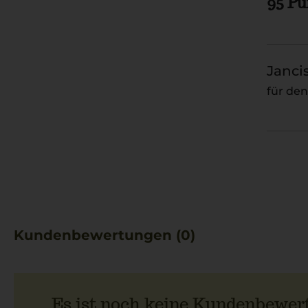
95 P
Janci
für de
Kundenbewertungen (0)
Es ist noch keine Kundenbewer