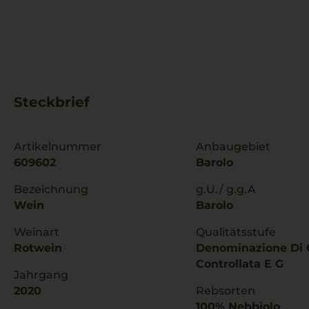
Steckbrief
Artikelnummer
Anbaugebiet
609602
Barolo
Bezeichnung
g.U./ g.g.A
Wein
Barolo
Weinart
Qualitätsstufe
Rotwein
Denominazione Di 
Controllata E G
Jahrgang
2020
Rebsorten
100% Nebbiolo