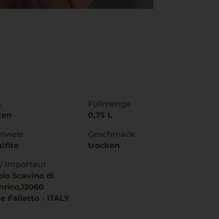
s
Füllmenge
ken
0,75 L
inweis
Geschmack
lfite
trocken
 / Importeur
olo Scavino di
nrico,12060
e Falletto - ITALY