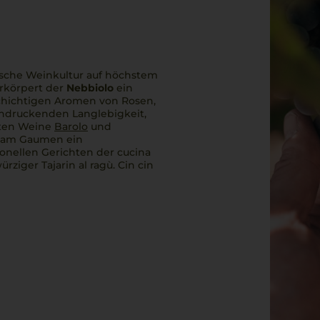
nische Weinkultur auf höchstem
erkörpert der
Nebbiolo
ein
lschichtigen Aromen von Rosen,
ndruckenden Langlebigkeit,
hmten Weine
Barolo
und
en am Gaumen ein
ionellen Gerichten der
cucina
ürziger
Tajarin al ragù
.
Cin cin