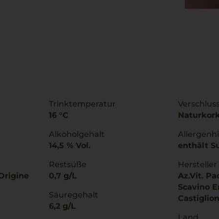
Trinktemperatur
Verschlus
16 °C
Naturkor
Alkoholgehalt
Allergenh
14,5 % Vol.
enthält Su
Restsüße
Hersteller
Origine
0,7 g/L
Az.Vit. Pa
Scavino E
Säuregehalt
Castiglion
6,2 g/L
Land