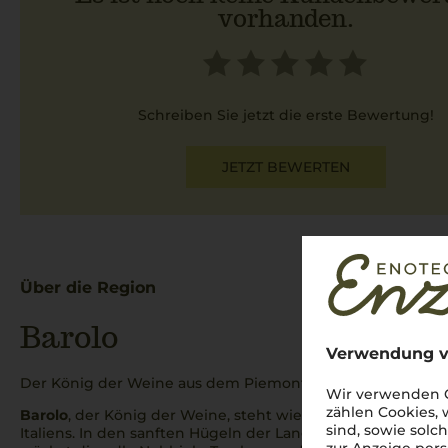
vorhanden.
Schreiben Sie jetzt die erste Bewertung!
JETZT BEWERTEN
Über die Region
Barolo
Verwendung v
Der König der Weine aus dem Piemont
Wir verwenden C
zählen Cookies,
Barolo
, der König der Weine, steht wie kein anderer Rotwe
sind, sowie solc
Italiens. In den sanften Hügeln der Langhe, wo das
Piemon