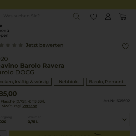
st
r
menü
ppen
Jetzt bewerten
020
cavino Barolo Ravera
arolo DOCG
rocken, kräftig & würzig
Nebbiolo
Barolo
Piemont
85,00
Art.Nr. 609602
 Flasche (0.75l),
€ 113,33
/L
l. MwSt. zzgl.
Versand
ahrgang
Volumen
020
0,75 L