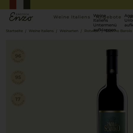
Weine
Ang
Weine Italiens
Angebote
W
Italiens
Unt
Untermenü
auf
aufklappen
Startseite
Weine Italiens
Weinarten
Rotwein
Scavino Barolo