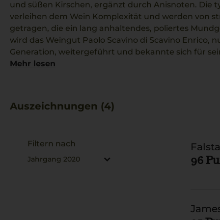
und süßen Kirschen, ergänzt durch Anisnoten. Die 
verleihen dem Wein Komplexität und werden von st
getragen, die ein lang anhaltendes, poliertes Mundge
wird das Weingut Paolo Scavino di Scavino Enrico, nu
Generation, weitergeführt und bekannte sich für sein
Dieser Rotwein passt hervorragend zu Ossobuco un
Mehr lesen
des Barolo-Gebiets wider.
Auszeichnungen (4)
Filtern nach
Falsta
96 P
Jahrgang 2020
James