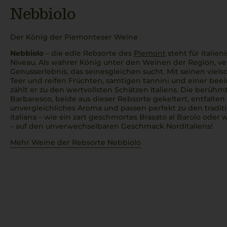
Nebbiolo
Der König der Piemonteser Weine
Nebbiolo
– die edle Rebsorte des
Piemont
steht für italie
Niveau. Als wahrer König unter den Weinen der Region, v
Genusserlebnis, das seinesgleichen sucht. Mit seinen vie
Teer und reifen Früchten, samtigen
tannini
und einer beei
zählt er zu den wertvollsten Schätzen Italiens. Die berü
Barbaresco, beide aus dieser Rebsorte gekeltert, entfalt
unvergleichliches Aroma und passen perfekt zu den tradit
italiana
– wie ein zart geschmortes
Brasato al Barolo
oder w
– auf den unverwechselbaren Geschmack Norditaliens!
Mehr Weine der Rebsorte Nebbiolo