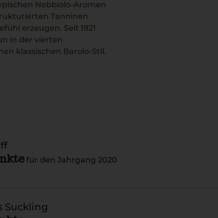
typischen Nebbiolo-Aromen
rukturierten Tanninen
fühl erzeugen. Seit 1921
n in der vierten
en klassischen Barolo-Stil.
d spiegelt die Atmosphäre
ff
unkte
für den Jahrgang 2020
 Suckling