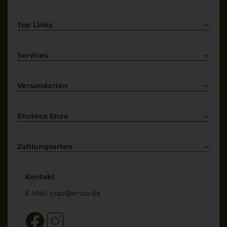
Top Links
Rotwein
Weißwein
Services
Prosecco
Lieferkonditionen
Primitivo
Kontakt
Versandarten
Bestellung widerrufen
Enoteca Enzo
Über uns
Bewertungs-Richtlinien
Zahlungsarten
* Preisangaben inkl. gesetzl. MwSt. und zzgl. Service- & Versandkosten
Kontakt
E-Mail:
ciao@enzo.de