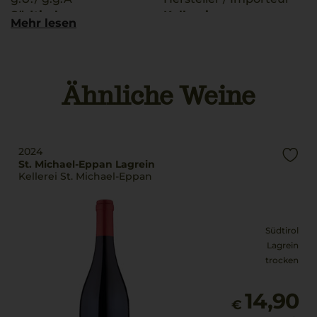
Südtirol
Kellerei
Mehr lesen
Schreckbichl/Cantina
Qualitätsstufe
Colterenzio,
Denominazione Di
Eppan/Appiano, BZ,
Origine Controllata
Italia
Ähnliche Weine
Rebsorten
Land
100% Lagrein
Italien
Trinktemperatur
2024
Füllmenge
16 °C
St. Michael-Eppan Lagrein
0,75 L
Kellerei St. Michael-Eppan
Alkoholgehalt
Geschmack
13,3 % Vol.
trocken
Südtirol
Lagrein
trocken
14,90
€