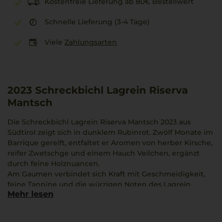
Kostenfreie Lieferung ab 80€ Bestellwert
Schnelle Lieferung (3-4 Tage)
Viele
Zahlungsarten
2023
Schreckbichl Lagrein Riserva
Mantsch
Die Schreckbichl Lagrein Riserva Mantsch 2023 aus
Südtirol zeigt sich in dunklem Rubinrot. Zwölf Monate im
Barrique gereift, entfaltet er Aromen von herber Kirsche,
reifer Zwetschge und einem Hauch Veilchen, ergänzt
durch feine Holznuancen.
Am Gaumen verbindet sich Kraft mit Geschmeidigkeit,
feine Tannine und die würzigen Noten des Lagrein
Mehr lesen
prägen den Geschmack, der durch Frische und eine
ausgewogene Struktur besticht.
Die Trauben wachsen im Raum Eppan unter strengen