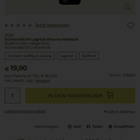
Jetzt bewerten
2023
Schreckbichl Lagrein Riserva Mantsch
Südtirol Alto Adige DOC
Schreckbichl Colterenzio
trocken, kräftig & würzig
Lagrein
Südtirol
19,90
€
Art.Nr. 512855
pro Flasche (0.75l),
€ 26,53
/L
inkl. MwSt. zzgl.
Versand
IN DEN WARENKORB
Lebensmittel­angaben
Sofort lieferbar
Weitersagen:
Mail
Teilen
Empfehlen