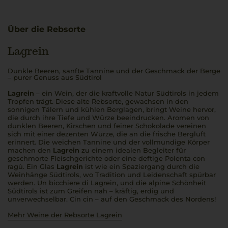
Über die Rebsorte
Lagrein
Dunkle Beeren, sanfte Tannine und der Geschmack der Berge
– purer Genuss aus Südtirol
Lagrein
– ein Wein, der die kraftvolle Natur Südtirols in jedem
Tropfen trägt. Diese alte Rebsorte, gewachsen in den
sonnigen Tälern und kühlen Berglagen, bringt Weine hervor,
die durch ihre Tiefe und Würze beeindrucken. Aromen von
dunklen Beeren, Kirschen und feiner Schokolade vereinen
sich mit einer dezenten Würze, die an die frische Bergluft
erinnert. Die weichen Tannine und der vollmundige Körper
machen den
Lagrein
zu einem idealen Begleiter für
geschmorte Fleischgerichte oder eine deftige
Polenta con
ragù
. Ein Glas
Lagrein
ist wie ein Spaziergang durch die
Weinhänge Südtirols, wo Tradition und Leidenschaft spürbar
werden.
Un bicchiere di Lagrein
, und die alpine Schönheit
Südtirols ist zum Greifen nah – kräftig, erdig und
unverwechselbar.
Cin cin
– auf den Geschmack des Nordens!
Mehr Weine der Rebsorte Lagrein