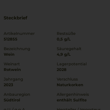
Steckbrief
Artikelnummer
Restsüße
512855
0,5 g/L
Bezeichnung
Säuregehalt
Wein
4,9 g/L
Weinart
Lagerpotential
Rotwein
2028
Jahrgang
Verschluss
2023
Naturkorken
Anbauregion
Allergenhinweis
Südtirol
enthält Sulfite
g.U./ g.g.A
Hersteller / Importeur