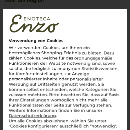
Über die Region
Südtirol
Die alpinische Weinregion Italiens mit einzigartigem
Charakter
Willkommen in
Südtirol
, wo majestätische
Verwendung von Cookies
Alpenlandschaften auf italienischen Charme treffen und eine
der faszinierendsten Weinregionen des Landes bilden.
Wir verwenden Cookies, um Ihnen ein
Zwischen imposanten Berggipfeln und sonnenverwöhnten
bestmögliches Shopping-Erlebnis zu bieten. Dazu
Weinbergen entstehen Weine, die die Seele Italiens und das
zählen Cookies, welche für das ordnungsgemäße
alpine Terroir perfekt vereinen. Ob der erstklassige
Funktionieren der Website notwendig sind, sowie
Weißburgunder aus der
Cantina Terlan
, der aromatische
solche, die lediglich zu anonymen Statistikzwecken,
Sauvignon Blanc
oder der vollmundige
Lagrein
– die
Weine
für Komforteinstellungen, zur Anzeige
Südtirols
sind frisch, elegant und unverwechselbar. Dazu
kommen regionale Spezialitäten wie der leichte Vernatsch,
personalisierter Inhalte oder personalisierter
der perfekt zu den herzhaften Gerichten der alpinen
cucina
Werbung auf Drittseiten genutzt werden. Sie
passt. Jeder Schluck
Südtiroler Wein
ist eine Hommage an
können selbst entscheiden, welche Kategorien Sie
die Schönheit und Vielfalt dieser einzigartigen Region.
Salute
zulassen möchten. Bitte beachten Sie, dass auf Basis
a Südtirol
!
Ihrer Einstellungen womöglich nicht mehr alle
Funktionalitäten der Seite zur Verfügung stehen.
Mehr Weine aus Südtirol
Weitere Informationen finden Sie in unserer
Datenschutzerklärung
.
Um alle Cookies abzulehnen, wählen Sie unter
"Cookies konfigurieren" ausschließlich "notwendig".