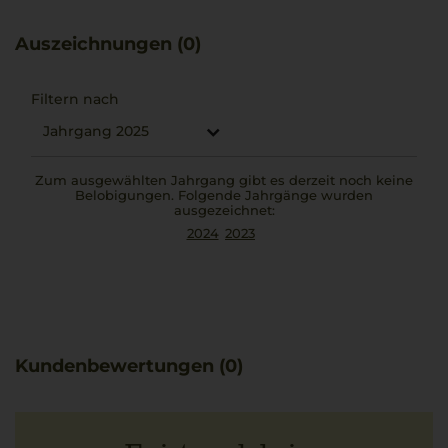
subtil mit frischer Säure und einer mineralischen Nuance.
Dieser Chardonnay ergänzt Gerichte wie ein cremiges
Auszeichnungen (0)
Risotto allo zafferano auf besondere Weise.
Filtern nach
Jahrgang 2025
Zum ausgewählten Jahrgang gibt es derzeit noch keine
Belobigungen. Folgende Jahrgänge wurden
ausgezeichnet:
2024
2023
Kundenbewertungen (0)