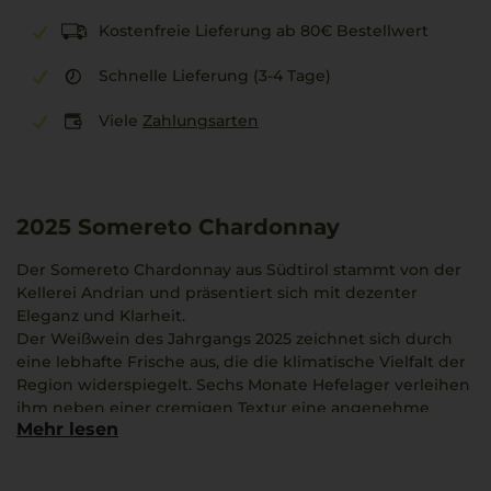
Kostenfreie Lieferung ab 80€ Bestellwert
Schnelle Lieferung (3-4 Tage)
Viele
Zahlungsarten
2025
Somereto Chardonnay
Der Somereto Chardonnay aus Südtirol stammt von der
Kellerei Andrian und präsentiert sich mit dezenter
Eleganz und Klarheit.
Der Weißwein des Jahrgangs 2025 zeichnet sich durch
eine lebhafte Frische aus, die die klimatische Vielfalt der
Region widerspiegelt. Sechs Monate Hefelager verleihen
ihm neben einer cremigen Textur eine angenehme
Mehr lesen
Schmelzigkeit.
Das Bouquet umfasst feine Aromen von gelben Äpfeln,
Zitrone und floralen Noten. Am Gaumen zeigt er sich