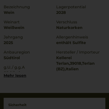
Bezeichnung
Lagerpotential
Wein
2028
Weinart
Verschluss
Weißwein
Naturkorken
Jahrgang
Allergenhinweis
2025
enthält Sulfite
Anbauregion
Hersteller / Importeur
Südtirol
Kellerei
Terlan,39018,Terlan
g.U./ g.g.A
(BZ),Italien
Südtirol
Mehr lesen
Land
Rebsorten
Italien
Chardonnay
Füllmenge
Trinktemperatur
0,75 L
8 °C
Sicherheit
Geschmack