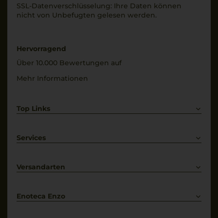
SSL-Daten­verschlüs­selung: Ihre Daten können
Alkoholgehalt
trocken
nicht von Unbe­fugten gelesen werden.
13 % Vol.
Restsüße
1,7 g/L
Hervorragend
Über 10.000 Bewertungen auf
Mehr Informationen
Top Links
Rotwein
Weißwein
Services
Prosecco
Lieferkonditionen
Primitivo
Kontakt
Versandarten
Bestellung widerrufen
Enoteca Enzo
Über uns