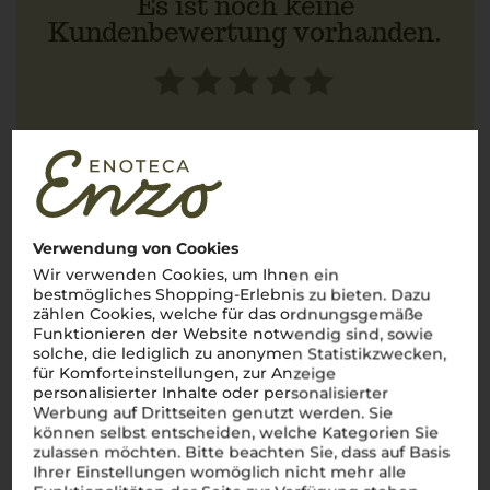
Es ist noch keine
Kundenbewertung vorhanden.
Schreiben Sie jetzt die erste Bewertung!
JETZT BEWERTEN
Verwendung von Cookies
Wir verwenden Cookies, um Ihnen ein
bestmögliches Shopping-Erlebnis zu bieten. Dazu
Über die Region
zählen Cookies, welche für das ordnungsgemäße
Funktionieren der Website notwendig sind, sowie
Südtirol
solche, die lediglich zu anonymen Statistikzwecken,
für Komforteinstellungen, zur Anzeige
personalisierter Inhalte oder personalisierter
Die alpinische Weinregion Italiens mit einzigartigem
Werbung auf Drittseiten genutzt werden. Sie
Charakter
können selbst entscheiden, welche Kategorien Sie
Willkommen in
Südtirol
, wo majestätische
zulassen möchten. Bitte beachten Sie, dass auf Basis
Alpenlandschaften auf italienischen Charme treffen und eine
Ihrer Einstellungen womöglich nicht mehr alle
der faszinierendsten Weinregionen des Landes bilden.