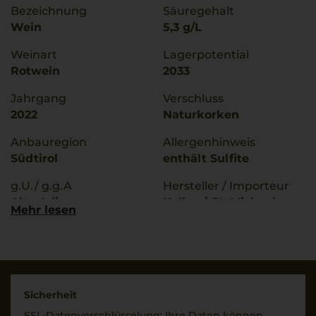
Bezeichnung
Säuregehalt
Wein
5,3 g/L
Weinart
Lagerpotential
Rotwein
2033
Jahrgang
Verschluss
2022
Naturkorken
Anbauregion
Allergenhinweis
Südtirol
enthält Sulfite
g.U./ g.g.A
Hersteller / Importeur
Alto Adige
Kellerei St. Michael-
Mehr lesen
Eppan,
Qualitätsstufe
Umfahrungsstrasse
Denominazione Di
17/19, 39057 Eppan
Origine Controllata
Land
Rebsorten
Italien
Sicherheit
100% Pinot Noir
SSL-Daten­verschlüs­selung: Ihre Daten können