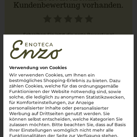
Kundenbewertung vorhanden.
Schreiben Sie jetzt die erste Bewertung!
JETZT BEWERTEN
Verwendung von Cookies
Wir verwenden Cookies, um Ihnen ein
bestmögliches Shopping-Erlebnis zu bieten. Dazu
Über die Region
zählen Cookies, welche für das ordnungsgemäße
Funktionieren der Website notwendig sind, sowie
Südtirol
solche, die lediglich zu anonymen Statistikzwecken,
für Komforteinstellungen, zur Anzeige
Die alpinische Weinregion Italiens mit einzigartigem
personalisierter Inhalte oder personalisierter
Charakter
Werbung auf Drittseiten genutzt werden. Sie
können selbst entscheiden, welche Kategorien Sie
Willkommen in
Südtirol
, wo majestätische
zulassen möchten. Bitte beachten Sie, dass auf Basis
Alpenlandschaften auf italienischen Charme treffen und eine
Ihrer Einstellungen womöglich nicht mehr alle
der faszinierendsten Weinregionen des Landes bilden.
Funktionalitäten der Seite zur Verfügung stehen.
Zwischen imposanten Berggipfeln und sonnenverwöhnten