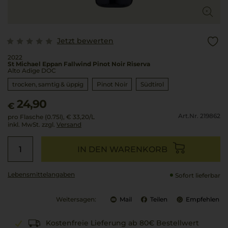
Jetzt bewerten
2022
St Michael Eppan Fallwind Pinot Noir Riserva
Alto Adige DOC
trocken, samtig & üppig
Pinot Noir
Südtirol
24,90
€
Art.Nr. 219862
pro Flasche (0.75l),
€ 33,20
/L
inkl. MwSt. zzgl.
Versand
IN DEN WARENKORB
Lebensmittel­angaben
Sofort lieferbar
Weitersagen:
Mail
Teilen
Empfehlen
Kostenfreie Lieferung ab 80€ Bestellwert