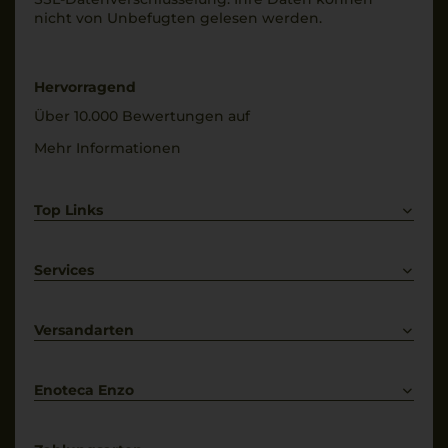
Füllmenge
nicht von Unbe­fugten gelesen werden.
Trinktemperatur
0,75 L
14 °C
Geschmack
Alkoholgehalt
Hervorragend
trocken
14 % Vol.
Über 10.000 Bewertungen auf
Mehr Informationen
Top Links
Rotwein
Weißwein
Services
Prosecco
Lieferkonditionen
Primitivo
Kontakt
Versandarten
Bestellung widerrufen
Enoteca Enzo
Über uns