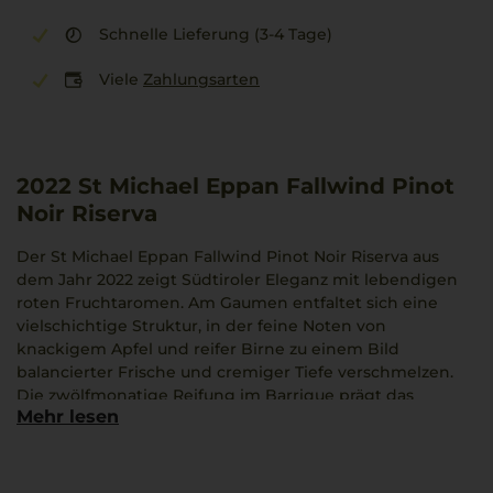
Schnelle Lieferung (3-4 Tage)
Viele
Zahlungsarten
2022
St Michael Eppan Fallwind Pinot
Noir Riserva
Der St Michael Eppan Fallwind Pinot Noir Riserva aus
dem Jahr 2022 zeigt Südtiroler Eleganz mit lebendigen
roten Fruchtaromen. Am Gaumen entfaltet sich eine
vielschichtige Struktur, in der feine Noten von
knackigem Apfel und reifer Birne zu einem Bild
balancierter Frische und cremiger Tiefe verschmelzen.
Die zwölfmonatige Reifung im Barrique prägt das
Mehr lesen
Geschmacksbild mit dezenten Holznuancen und verleiht
zusätzliche Finesse. Das ausgewogene Mundgefühl wirkt
seidig, eine gelungene Symbiose aus Struktur und
Zartheit.