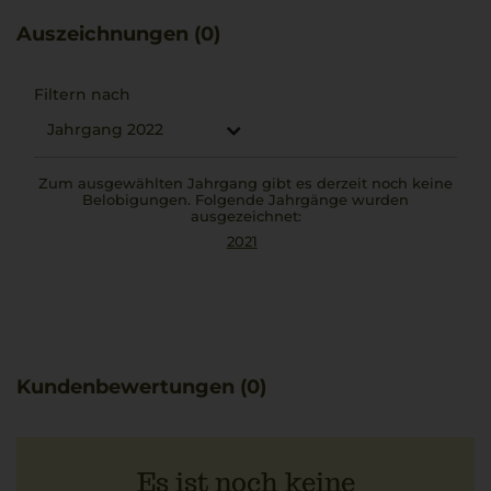
Dieser Pinot Noir von der Kellerei St. Michael-Eppan
Auszeichnungen (0)
harmoniert hervorragend mit Tagliatelle al ragù di
funghi, deren erdige Aromen die Vielschichtigkeit des
Weins ergänzen.
Filtern nach
Jahrgang 2022
Zum ausgewählten Jahrgang gibt es derzeit noch keine
Belobigungen. Folgende Jahrgänge wurden
ausgezeichnet:
2021
Kundenbewertungen (0)
Es ist noch keine