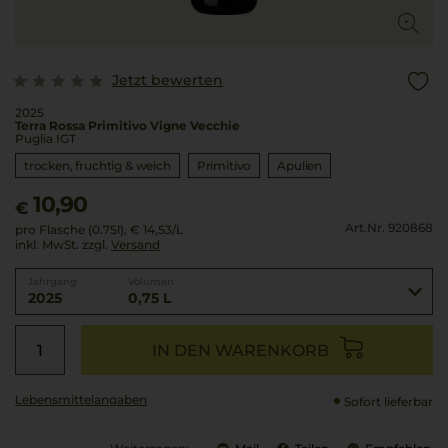
Jetzt bewerten
2025
Terra Rossa Primitivo Vigne Vecchie
Puglia IGT
trocken, fruchtig & weich
Primitivo
Apulien
10,90
€
Art.Nr. 920868
pro Flasche (0.75l),
€ 14,53
/L
inkl. MwSt. zzgl.
Versand
Jahrgang
Volumen
2025
0,75 L
IN DEN WARENKORB
Lebensmittel­angaben
Sofort lieferbar