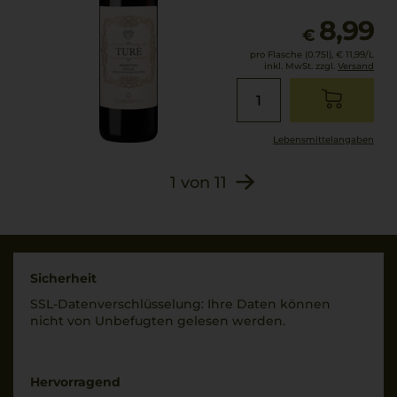
5,8 g/L
8,99
Zutaten
€
Lagerpotential
Trauben,
pro Flasche (0.75l),
€ 11,99
/L
2028
Konservierungsstoffe
inkl. MwSt. zzgl.
Versand
und
Verschluss
Antioxidationsmittel:
DIAM
SULFITE.
Lebensmittel­angaben
Allergenhinweis
enthält Sulfite
1
von
11
Sicherheit
SSL-Daten­verschlüs­selung: Ihre Daten können
nicht von Unbe­fugten gelesen werden.
Hervorragend