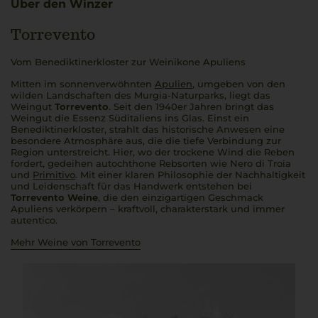
Über den Winzer
Torrevento
Vom Benediktinerkloster zur Weinikone Apuliens
Mitten im sonnenverwöhnten
Apulien
, umgeben von den
wilden Landschaften des Murgia-Naturparks, liegt das
Weingut
Torrevento
. Seit den 1940er Jahren bringt das
Weingut die Essenz Süditaliens ins Glas. Einst ein
Benediktinerkloster, strahlt das historische Anwesen eine
besondere Atmosphäre aus, die die tiefe Verbindung zur
Region unterstreicht. Hier, wo der trockene Wind die Reben
fordert, gedeihen autochthone Rebsorten wie Nero di Troia
und
Primitivo
. Mit einer klaren Philosophie der Nachhaltigkeit
und Leidenschaft für das Handwerk entstehen bei
Torrevento Weine
, die den einzigartigen Geschmack
Apuliens verkörpern – kraftvoll, charakterstark und immer
autentico
.
Mehr Weine von Torrevento