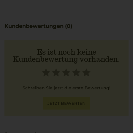
Tiefe bleiben dabei erhalten. Torrevento nutzt die
trockenen Böden Apuliens, um konzentrierte und
elegante Weine zu erzeugen.
Zu diesem strukturierten Rotwein harmoniert ein
Kundenbewertungen (0)
klassisches Orecchiette mit Salsiccia in Knoblauch-
Zwiebelsauce besonders gut.
Es ist noch keine
Kundenbewertung vorhanden.
Schreiben Sie jetzt die erste Bewertung!
JETZT BEWERTEN