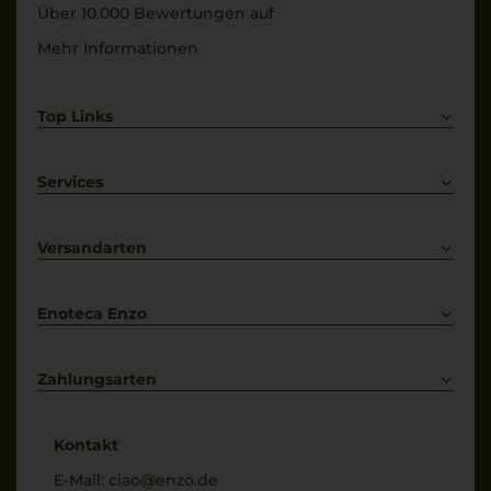
Über 10.000 Bewertungen auf
Mehr Informationen
Top Links
Rotwein
Weißwein
Services
Prosecco
Lieferkonditionen
Primitivo
Kontakt
Versandarten
Bestellung widerrufen
Enoteca Enzo
Über uns
Bewertungs-Richtlinien
Zahlungsarten
* Preisangaben inkl. gesetzl. MwSt. und zzgl. Service- & Versandkosten
Kontakt
E-Mail:
ciao@enzo.de