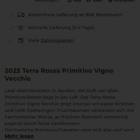
Weitersagen:
Mail
Teilen
Empfehlen
Kostenfreie Lieferung ab 80€ Bestellwert
Schnelle Lieferung (3-4 Tage)
Viele
Zahlungsarten
2025
Terra Rossa Primitivo Vigne
Vecchie
Laue Abendstunden in Apulien, der Duft von alten
Primitivo-Reben liegt in der Luft. Der Terra Rossa
Primitivo Vigne Vecchie zeigt intensiv schwarze Kirschen
und reife Zwetschgen. Fruchtaromen verbinden sich mit
harmonischer Würze, an frischen Rosmarin erinnernd,
ergänzt durch feine Vanillenoten.
Der typische Primitivo-Charakter zeigt sich klar und wird
Mehr lesen
durch eine samtige Textur betont. Viel Ausdruck und